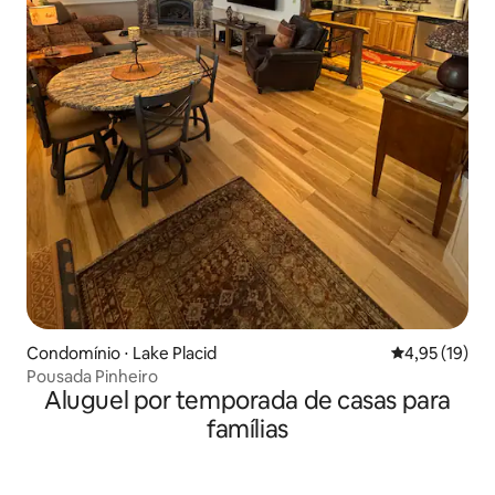
Condomínio ⋅ Lake Placid
4,95 de uma a
4,95 (19)
Pousada Pinheiro
Aluguel por temporada de casas para
famílias