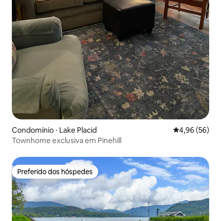
Condomínio ⋅ Lake Placid
4,96 de uma a
4,96 (56)
Townhome exclusiva em Pinehill
Preferido dos hóspedes
Preferido dos hóspedes