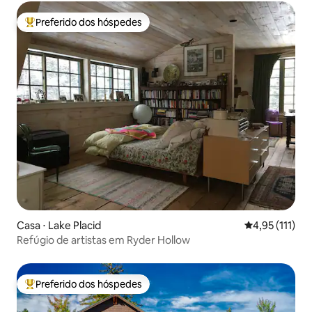
Preferido dos hóspedes
Entre os melhores preferidos dos hóspedes
Casa ⋅ Lake Placid
4,95 de uma av
4,95 (111)
Refúgio de artistas em Ryder Hollow
Preferido dos hóspedes
Entre os melhores preferidos dos hóspedes