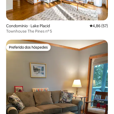
Condomínio ⋅ Lake Placid
4,86 de uma a
4,86 (57)
Townhouse The Pines nº 5
Preferido dos hóspedes
Preferido dos hóspedes