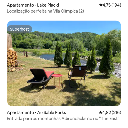
Apartamento ⋅ Lake Placid
4,75 de uma av
4,75 (194)
Localização perfeita na Vila Olímpica (2)
Superhost
Superhost
Apartamento ⋅ Au Sable Forks
4,82 de uma av
4,82 (216)
Entrada para as montanhas Adirondacks no rio "The East"