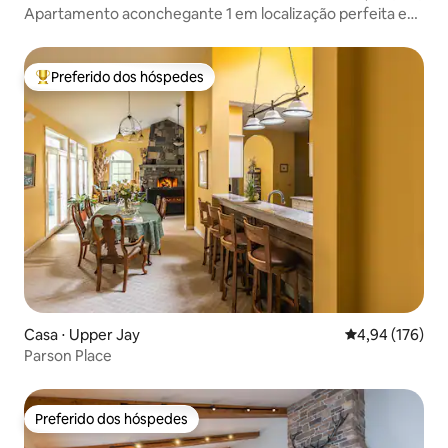
Apartamento aconchegante 1 em localização perfeita em
LP
Preferido dos hóspedes
Entre os melhores preferidos dos hóspedes
Casa ⋅ Upper Jay
4,94 de uma av
4,94 (176)
Parson Place
Preferido dos hóspedes
Preferido dos hóspedes