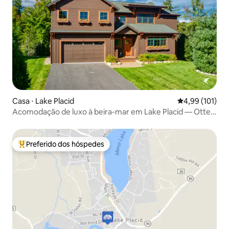
Casa ⋅ Lake Placid
4,99 de uma av
4,99 (101)
Acomodação de luxo à beira-mar em Lake Placid — Otter
Way
Preferido dos hóspedes
Entre os melhores preferidos dos hóspedes