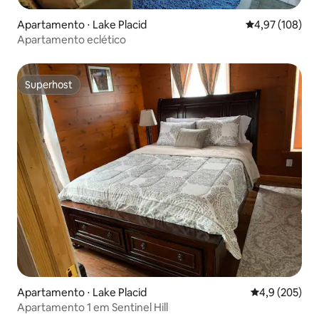
Apartamento ⋅ Lake Placid
4,97 de uma av
4,97 (108)
Apartamento eclético
Superhost
Superhost
Apartamento ⋅ Lake Placid
4,9 de uma av
4,9 (205)
Apartamento 1 em Sentinel Hill