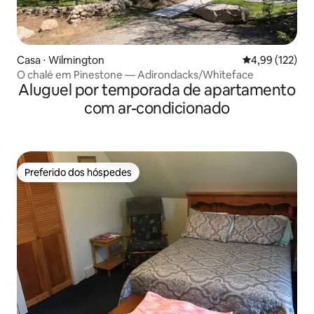
Casa ⋅ Wilmington
4,99 de uma av
4,99 (122)
O chalé em Pinestone — Adirondacks/Whiteface
Aluguel por temporada de apartamento
com ar-condicionado
Preferido dos hóspedes
Preferido dos hóspedes