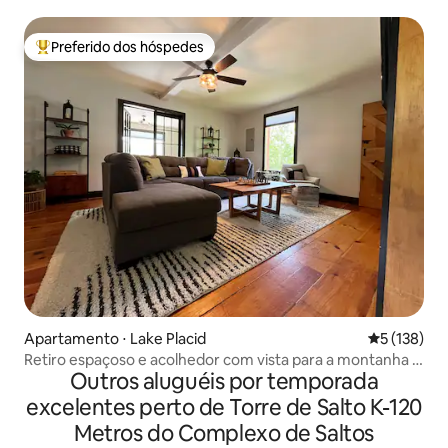
Preferido dos hóspedes
Entre os melhores preferidos dos hóspedes
Apartamento ⋅ Lake Placid
5 de uma av
5 (138)
Retiro espaçoso e acolhedor com vista para a montanha |
Outros aluguéis por temporada
Caminhe até o Main
excelentes perto de Torre de Salto K-120
Metros do Complexo de Saltos