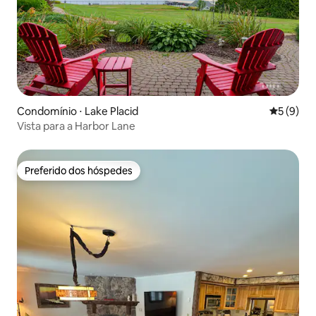
Condomínio ⋅ Lake Placid
5 de uma 
5 (9)
Vista para a Harbor Lane
Preferido dos hóspedes
Preferido dos hóspedes