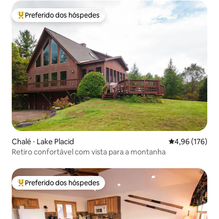
Preferido dos hóspedes
Entre os melhores preferidos dos hóspedes
Chalé ⋅ Lake Placid
4,96 de uma av
4,96 (176)
Retiro confortável com vista para a montanha
Preferido dos hóspedes
Entre os melhores preferidos dos hóspedes