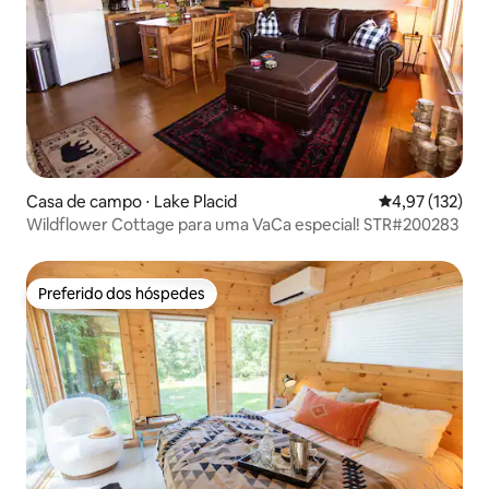
Casa de campo ⋅ Lake Placid
4,97 de uma av
4,97 (132)
Wildflower Cottage para uma VaCa especial! STR#200283
Preferido dos hóspedes
Preferido dos hóspedes