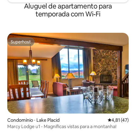
Aluguel de apartamento para
temporada com Wi-Fi
Superhost
Superhost
Condomínio ⋅ Lake Placid
4,81 de uma a
4,81 (47)
Marcy Lodge u1 - Magníficas vistas para a montanha!