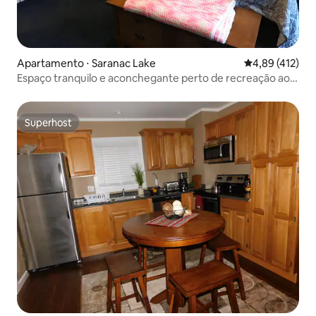
Apartamento ⋅ Saranac Lake
4,89 de uma av
4,89 (412)
Espaço tranquilo e aconchegante perto de recreação ao
ar livre.
Superhost
Superhost