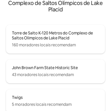
milhas até o Monte Complexo Esportivo
Complexo de Saltos Olímpicos de Lake
Olímpico Van Hovenberg Localizado na
Placid
rota de bicicleta do Ironman. Tarifa
especial para o Ironman $
3000,00/semana
Torre de Salto K-120 Metros do Complexo de
Saltos Olímpicos de Lake Placid
160 moradores locais recomendam
John Brown Farm State Historic Site
43 moradores locais recomendam
Twigs
5 moradores locais recomendam