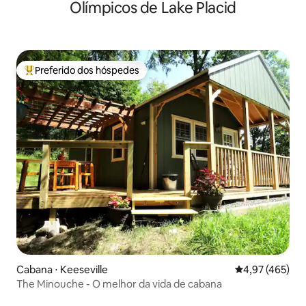
Olímpicos de Lake Placid
Preferido dos hóspedes
Entre os melhores preferidos dos hóspedes
Cabana ⋅ Keeseville
4,97 de uma av
4,97 (465)
The Minouche - O melhor da vida de cabana