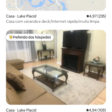
Casa ⋅ Lake Placid
4,97 de uma av
4,97 (235)
Casa com varanda e deck/Internet rápida/muito limpa
Preferido dos hóspedes
Entre os melhores preferidos dos hóspedes
Casa ⋅ Lake Placid
4,94 de uma av
4,94 (109)