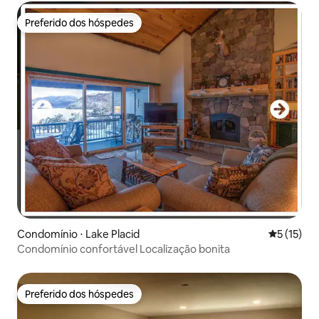
Preferido dos hóspedes
Preferido dos hóspedes
Condomínio ⋅ Lake Placid
5 de uma a
5 (15)
Condomínio confortável Localização bonita
Preferido dos hóspedes
Preferido dos hóspedes