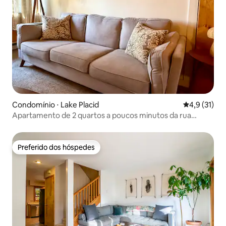
Condomínio ⋅ Lake Placid
4,9 de uma a
4,9 (31)
Apartamento de 2 quartos a poucos minutos da rua
principal
Preferido dos hóspedes
Preferido dos hóspedes