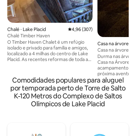
Chalé ⋅ Lake Placid
4,96 de uma avaliação média de 
4,96 (307)
Chalé Timber Haven
O Timber Haven Chalet é um refúgio
Casa na árvore ⋅ P
isolado e privado para família e amigos,
Casa na árvore má
localizado a 4 milhas do centro de Lake
Durma nas árvore
Placid. As recentes reformas de toda a
Casa na Árvore Mág
casa fizeram deste um maravilhoso local
acampamento base
de férias. A localização é perfeita para
próxima aventura,
caminhantes, esquiadores cross-
Comodidades populares para aluguel
para se aconchega
country e a poucos minutos de todos os
O lugar perfeito pa
por temporada perto de Torre de Salto
locais olímpicos. A área de estar principal
mas não isolado. 
tem pisos de madeira, teto abobadado,
K-120 Metros do Complexo de Saltos
na cozinha próxim
uma lareira a gás no andar de cima, TV e
Olímpicos de Lake Placid
distância, sem a
uma cozinha totalmente equipada.
fogão de acampa
Portas deslizantes duplas se abrem para
fogueira aberta. 
o grande deck rústico que possui uma
aquecido fica a 20
vista fantástica da Montanha Whiteface
Nós fornecemos len
no inverno, mesa com recurso de fogo e
cozinha e ajudamo
uma churrasqueira a gás Weber. Há 2