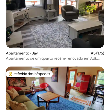
Apartamento ⋅ Jay
5 de uma av
5 (175)
Apartamento de um quarto recém-renovado em Adk
mtns
Preferido dos hóspedes
Entre os melhores preferidos dos hóspedes