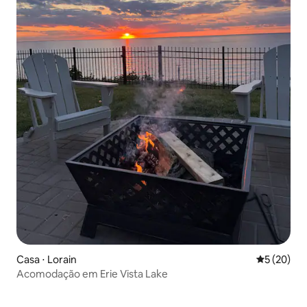
Casa ⋅ Lorain
5 de uma a
5 (20)
Acomodação em Erie Vista Lake