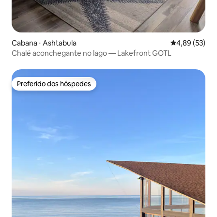
Cabana ⋅ Ashtabula
4,89 de uma a
4,89 (53)
Chalé aconchegante no lago — Lakefront GOTL
Preferido dos hóspedes
Preferido dos hóspedes