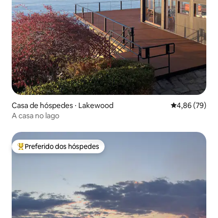
Casa de hóspedes ⋅ Lakewood
4,86 de uma a
4,86 (79)
A casa no lago
Preferido dos hóspedes
Entre os melhores preferidos dos hóspedes