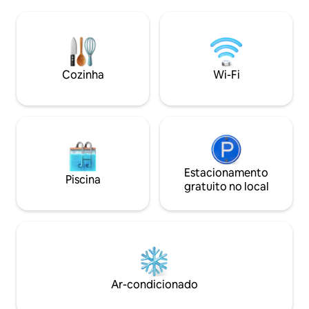
pranchas de stand
convés enquanto observa a natureza, o
pedalinho, 4 bicicl
pôr do sol espetacular no pátio privado e
adultos, fogueira 
adormece com os sons do lago. Você
Adequado para cãe
ficará impressionado com a beleza e a
4 adultos — o luxo
tranquilidade desta incrível casa de
você! Se reservado
Cozinha
Wi-Fi
campo.
propriedade irmã,
beira do lago!
Estacionamento
Piscina
gratuito no local
Ar-condicionado