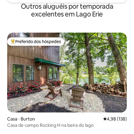
Outros aluguéis por temporada
excelentes em Lago Erie
Preferido dos hóspedes
Entre os melhores preferidos dos hóspedes
Casa ⋅ Burton
4,98 de uma av
4,98 (138)
Casa de campo Rocking H na beira do lago