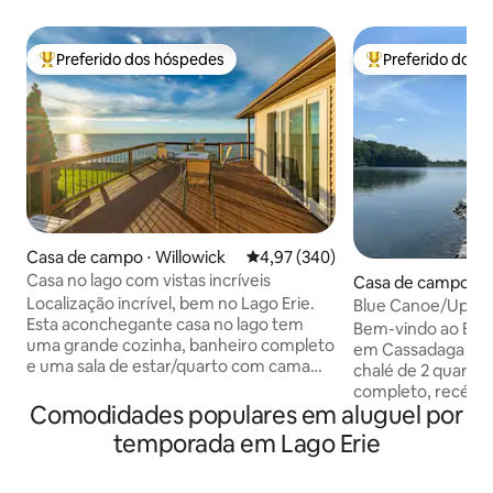
Preferido dos hóspedes
Preferido dos 
Entre os melhores preferidos dos hóspedes
Entre os melhore
Casa de campo ⋅ Willowick
4,97 de uma avaliação média de 
4,97 (340)
Casa no lago com vistas incríveis
Casa de campo ⋅ 
Localização incrível, bem no Lago Erie.
Blue Canoe/Upsca
Esta aconchegante casa no lago tem
Cottage/Chautau
Bem-vindo ao Blu
uma grande cozinha, banheiro completo
em Cassadaga Lakes! Este p
e uma sala de estar/quarto com cama
chalé de 2 quarto
king-size. A casa de campo está
completo, recém-
desligada por si só para que você possa
Comodidades populares em aluguel por
conceito aberto e 
desfrutar de sua reclusão, mas vivemos
125 pés de orla pr
temporada em Lago Erie
a cerca de 200 pés de distância para que
coberta fechada e
possamos ajudá-lo se precisar de nós.
por toda parte. De
Desfrute de um café da manhã no