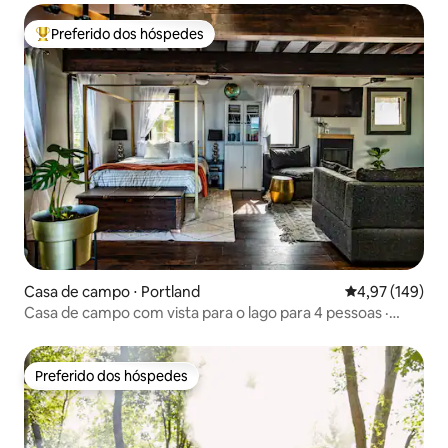
Preferido dos hóspedes
Entre os melhores preferidos dos hóspedes
Casa de campo ⋅ Portland
4,97 de uma av
4,97 (149)
Casa de campo com vista para o lago para 4 pessoas ·
Degustação de vinhos incluída
Preferido dos hóspedes
Preferido dos hóspedes