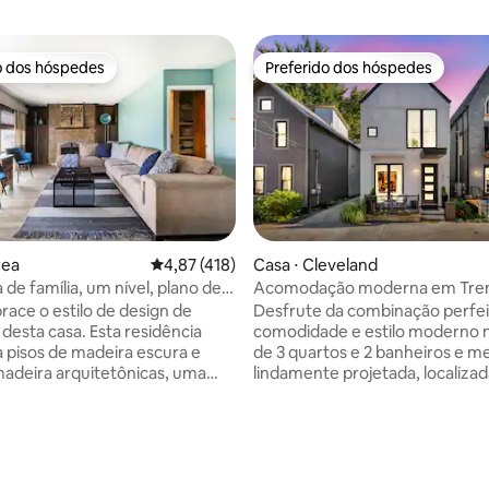
o dos hóspedes
Preferido dos hóspedes
o dos hóspedes
Preferido dos hóspedes
rea
4,87 de uma avaliação média de 5, 418 avalia
4,87 (418)
Casa ⋅ Cleveland
 de família, um nível, plano de
Acomodação moderna em Trem
to
Academia + Acomoda 8
race o estilo de design de
Desfrute da combinação perfei
 desta casa. Esta residência
comodidade e estilo moderno n
 pisos de madeira escura e
de 3 quartos e 2 banheiros e me
madeira arquitetônicas, uma
lindamente projetada, localiz
e estética rústica e chique. Tem
dos bairros mais procurados de
a aberta com duas grandes
Cleveland. Cuidadosamente pr
estar centradas em torno da
em todos os detalhes, a casa d
om bar de café da manhã. O
interiores iluminados e espaço
média de 5, 20 avaliações
 ar livre dispõe de uma
cozinha elegante e totalmente