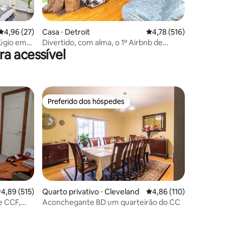
ções
4,96 de uma avaliação média de 5, 27 avaliações
4,96 (27)
Casa ⋅ Detroit
4,78 de uma avaliação 
4,78 (516)
fúgio em
Divertido, com alma, o 1º Airbnb de
a acessível
Detroit, estacionamento no local
Preferido dos hóspedes
Preferido dos hóspedes
,89 de uma avaliação média de 5, 515 avaliações
4,89 (515)
Quarto privativo ⋅ Cleveland
4,86 de uma avaliação 
4,86 (110)
de CCF,
Aconchegante BD um quarteirão do CC
ções