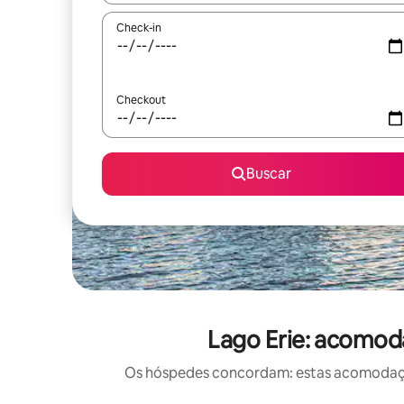
Check-in
Checkout
Buscar
Lago Erie: acomod
Os hóspedes concordam: estas acomodações