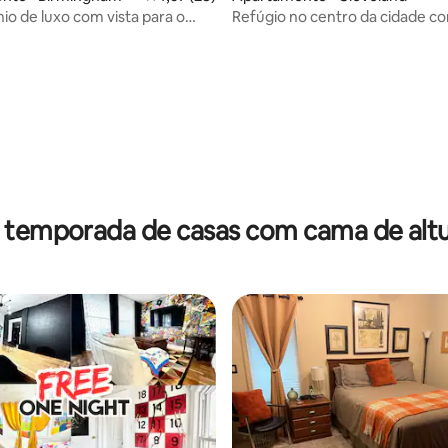
is sofás seccionais que
o de luxo com vista para o
Refúgio no centro da cidade co
ão confortavelmente mais
para o horizonte e sauna
oas. Há também colchões de ar
s para uso.
média de 5, 13 avaliações
 temporada de casas com cama de altu