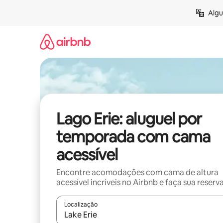
Pular
Algu
para
o
conteúdo
Lago Erie: aluguel por
temporada com cama
acessível
Encontre acomodações com cama de altura
acessível incríveis no Airbnb e faça sua reserv
Localização
Quando os resultados estiverem disponíveis, expl