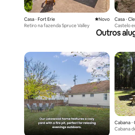
Casa ⋅ Fort Erie
Novo lugar para fic
Novo
Casa ⋅ Cl
Retiro na fazenda Spruce Valley
Castelo e
Outros alu
à sua esp
Cabana ⋅ 
Cabana d
hidromas