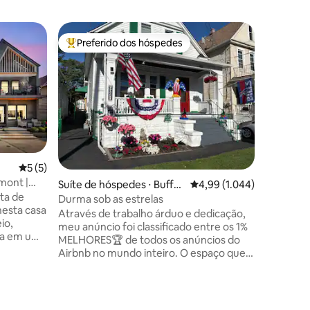
Casa ⋅ A
Preferido dos hóspedes
Preferi
Entre os melhores preferidos dos hóspedes
Preferi
Casa de c
incrível 
Fuja para
do rio c
propriedade
em nosso
mar, que
deslumbr
Comece s
mergulha
ções
5 de uma avaliação média de 5, 5 avaliações
5 (5)
passe o 
ont |
Suíte de hóspedes ⋅ Buffal
4,99 de uma avaliação mé
4,99 (1.044)
caiaque 
ta de
o
beira da água. Se você e
Durma sob as estrelas
esta casa
aventura 
Através de trabalho árduo e dedicação,
io,
beira do 
meu anúncio foi classificado entre os 1%
ada em um
Reserve 
MELHORES🏆 de todos os anúncios do
inesquecív
Airbnb no mundo inteiro. O espaço que
ojetada
ofereço é uma "MINISUÍTE" INTEIRA no
ispõe de
2º andar. As acomodações incluem um
sos, uma
BANHEIRO PRIVATIVO, QUARTO, SALA
 equipada
DE ESTAR E CAFETERIA. O espaço é