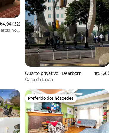
ções
4,94 de uma avaliação média de 5, 32 avaliações
4,94 (32)
arcia no
Quarto privativo ⋅ Dearborn
5 de uma avaliação
5 (26)
Casa da Linda
Preferido dos hóspedes
Preferido dos hóspedes