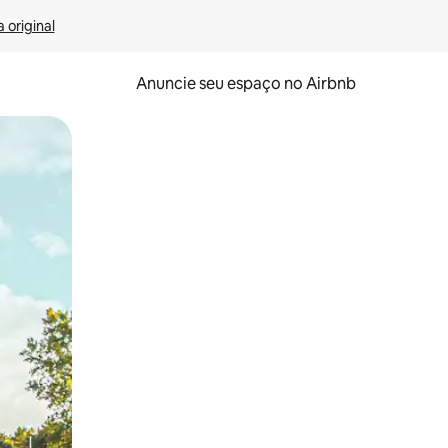
 original
Anuncie seu espaço no Airbnb
 deslizando o dedo na tela.