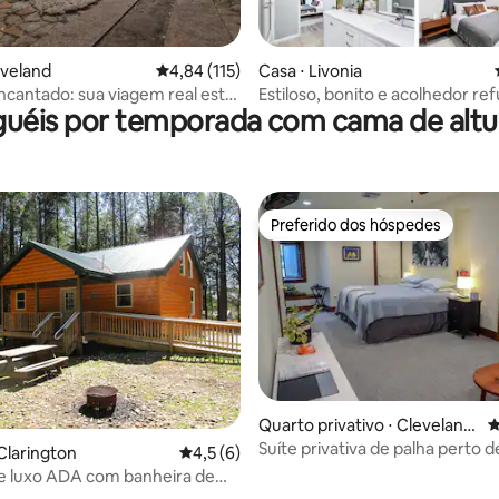
ar
eveland
4,84 de uma avaliação média de 5, 115 avalia
4,84 (115)
Casa ⋅ Livonia
ncantado: sua viagem real está
Estiloso, bonito e acolhedor re
guéis por temporada com cama de altur
era!
Livonia
Preferido dos hóspedes
Preferido dos hóspedes
Quarto privativo ⋅ Cleveland
4
Heights
Suíte privativa de palha perto 
Clarington
4,5 de uma avaliação média de 5, 6 avalia
4,5 (6)
CWRU, UH.
e luxo ADA com banheira de
sagem ~ PROIBIDO ANIMAIS DE