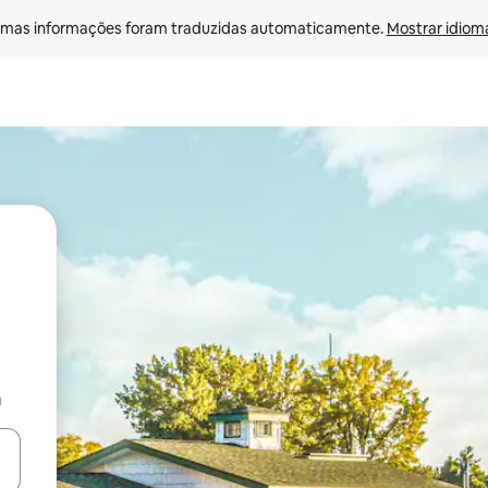
mas informações foram traduzidas automaticamente. 
Mostrar idioma
a
ore-os usando as seta para cima e para baixo do teclado ou tocando e