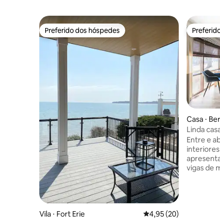
Preferido dos hóspedes
Preferid
Preferido dos hóspedes
Preferid
Casa ⋅ Be
Linda casa
piso aber
Entre e ab
interiores
apresenta
vigas de 
mistura d
uma plant
áreas de 
cozinha c
Vila ⋅ Fort Erie
4,95 de uma avaliação 
4,95 (20)
espaço ao