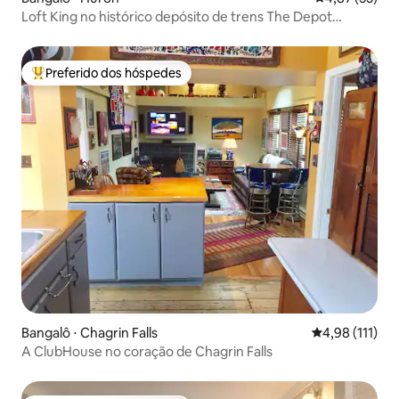
Loft King no histórico depósito de trens The Depot
Lakefront
Preferido dos hóspedes
Entre os melhores preferidos dos hóspedes
Bangalô ⋅ Chagrin Falls
4,98 de uma av
4,98 (111)
A ClubHouse no coração de Chagrin Falls