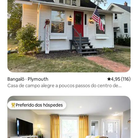
Bangalô ⋅ Plymouth
4,95 de uma av
4,95 (116)
Casa de campo alegre a poucos passos do centro de
Plymouth
Preferido dos hóspedes
Entre os melhores preferidos dos hóspedes