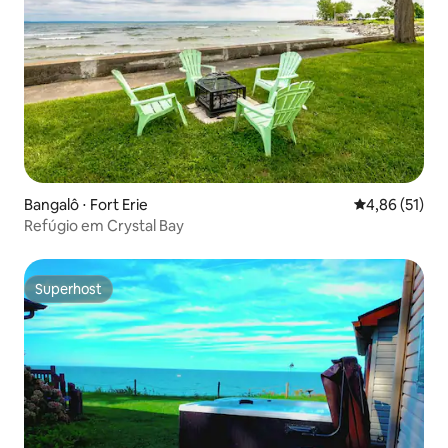
Bangalô ⋅ Fort Erie
4,86 de uma a
4,86 (51)
Refúgio em Crystal Bay
Superhost
Superhost