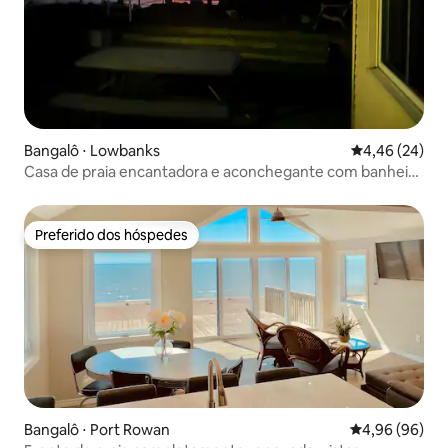
Bangalô ⋅ Lowbanks
4,46 de uma a
4,46 (24)
Casa de praia encantadora e aconchegante com banheira
de hidromassagem
Preferido dos hóspedes
Preferido dos hóspedes
Bangalô ⋅ Port Rowan
4,96 de uma av
4,96 (96)