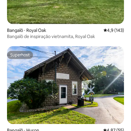
Bangalô ⋅ Royal Oak
4,9 de uma av
4,9 (143)
Bangalô de inspiração vietnamita, Royal Oak
Superhost
Superhost
Bangalô ⋅ Huron
4,87 de uma a
4,87 (55)