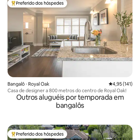
Preferido dos hóspedes
Entre os melhores preferidos dos hóspedes
Bangalô ⋅ Royal Oak
4,95 de uma av
4,95 (141)
Casa de designer a 800 metros do centro de Royal Oak!
Outros aluguéis por temporada em
bangalôs
Preferido dos hóspedes
Entre os melhores preferidos dos hóspedes