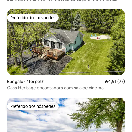
Preferido dos hóspedes
Preferido dos hóspedes
Bangalô ⋅ Morpeth
4,91 de uma a
4,91 (77)
Casa Heritage encantadora com sala de cinema
Preferido dos hóspedes
Preferido dos hóspedes