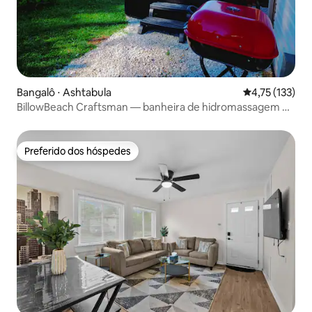
Bangalô ⋅ Ashtabula
4,75 de uma av
4,75 (133)
BillowBeach Craftsman — banheira de hidromassagem —
vista para o lago
Preferido dos hóspedes
Preferido dos hóspedes