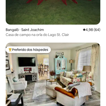
Bangalô ⋅ Saint Joachim
4,98 de uma av
4,98 (64)
Casa de campo na orla do Lago St. Clair
Preferido dos hóspedes
Entre os melhores preferidos dos hóspedes