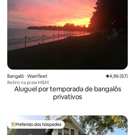
Bangalô ⋅ Wainfleet
4,96 de uma a
4,96 (67)
Retiro na praia M&M
Aluguel por temporada de bangalôs
privativos
Preferido dos hóspedes
Entre os melhores preferidos dos hóspedes