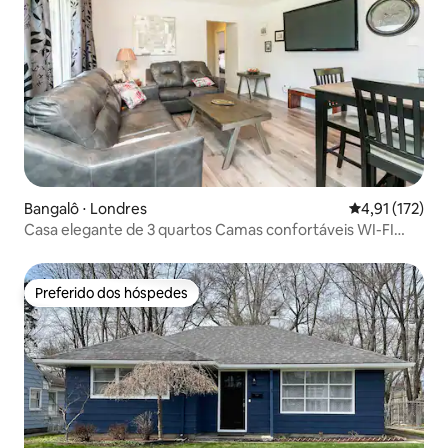
Bangalô ⋅ Londres
4,91 de uma av
4,91 (172)
Casa elegante de 3 quartos Camas confortáveis WI-FI
NETFLIX
Preferido dos hóspedes
Preferido dos hóspedes