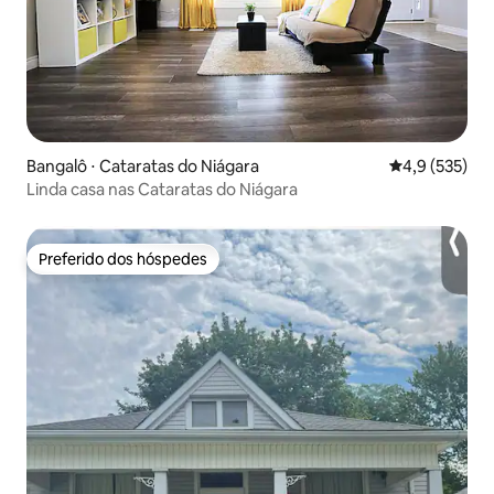
Bangalô ⋅ Cataratas do Niágara
4,9 de uma av
4,9 (535)
Linda casa nas Cataratas do Niágara
Preferido dos hóspedes
Preferido dos hóspedes