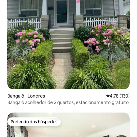
Bangalô ⋅ Londres
4,78 de uma av
4,78 (130)
Bangalô acolhedor de 2 quartos, estacionamento gratuito
Preferido dos hóspedes
Preferido dos hóspedes