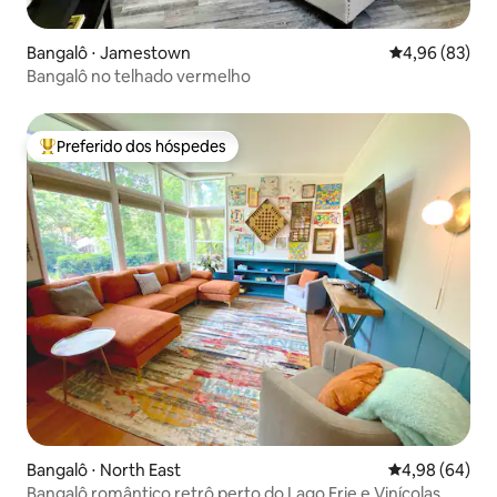
Bangalô ⋅ Jamestown
4,96 de uma a
4,96 (83)
Bangalô no telhado vermelho
Preferido dos hóspedes
Entre os melhores preferidos dos hóspedes
Bangalô ⋅ North East
4,98 de uma av
4,98 (64)
Bangalô romântico retrô perto do Lago Erie e Vinícolas