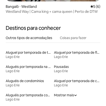
Bangalô ⋅ Westland
5 de uma 
5 (6)
Westland Way | Cama king + cama queen | Perto de DTW
Destinos para conhecer
Outros tipos de acomodações
Coisas para fazer
Aluguel por temporada de townhouses
Aluguel por temporada de flats
Lago Erie
Lago Erie
Aluguéis por temporada na orla
Pousadas
Lago Erie
Lago Erie
Aluguéis de condomínios
Aluguel por temporada de casas de veraneio
Lago Erie
Lago Erie
Aluguéis por temporada com banheiro para PCD
Mostrar mais
Lago Erie