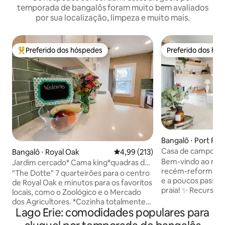
temporada de bangalôs foram muito bem avaliados
por sua localização, limpeza e muito mais.
Preferido dos hóspedes
Preferido dos hó
Entre os melhores preferidos dos hóspedes
Preferido dos hó
Bangalô ⋅ Port Ro
Casa de campo r
Bangalô ⋅ Royal Oak
4,99 de uma avaliação média de 
4,99 (213)
LongPoint (aceita 
Bem-vindo ao noss
Jardim cercado* Cama king*quadras da
recém-reformado 
rua principal+parques*
"The Dotte" 7 quarteirões para o centro
e a poucos passos 
de Royal Oak e minutos para os favoritos
praia! ✨ Recursos que você vai adorar: *
locais, como o Zoológico e o Mercado
Totalmente renovado e
dos Agricultores. *Cozinha totalmente
aconchegante, co
Lago Erie: comodidades populares para
abastecida *Cama king size na suíte
abastecida, churra
principal + TV *Queen no andar de cima