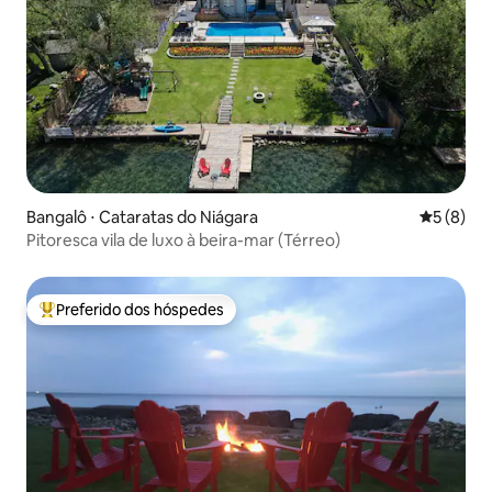
Bangalô ⋅ Cataratas do Niágara
5 de uma 
5 (8)
Pitoresca vila de luxo à beira-mar (Térreo)
Preferido dos hóspedes
Entre os melhores preferidos dos hóspedes