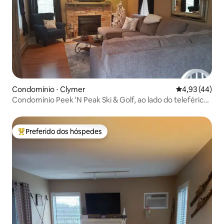
Condomínio ⋅ Clymer
4,93 de uma a
4,93 (44)
Condomínio Peek 'N Peak Ski & Golf, ao lado do teleférico
8
Preferido dos hóspedes
Entre os melhores preferidos dos hóspedes