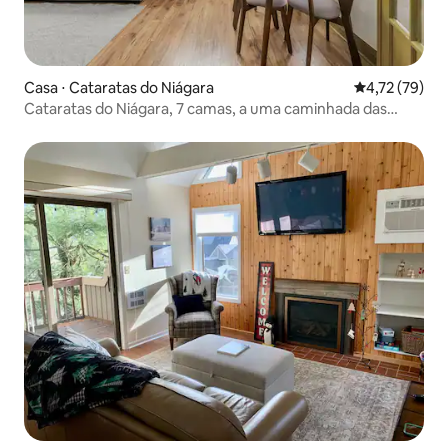
Casa ⋅ Cataratas do Niágara
4,72 de uma a
4,72 (79)
Cataratas do Niágara, 7 camas, a uma caminhada das
cataratas, fogueira, cama king