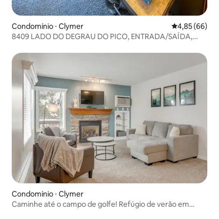
Condomínio ⋅ Clymer
4,85 de uma a
4,85 (66)
8409 LADO DO DEGRAU DO PICO, ENTRADA/SAÍDA,
GOLFE, ELEVADOR 8, FOGUEIRA
Condomínio ⋅ Clymer
Caminhe até o campo de golfe! Refúgio de verão em
Clymer com deck