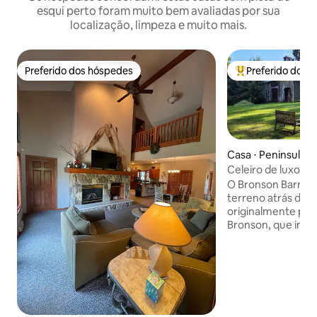
esqui perto foram muito bem avaliadas por sua
localização, limpeza e muito mais.
Preferido dos hóspedes
Preferido dos 
Preferido dos hóspedes
Entre os melhore
Casa ⋅ Peninsula
Celeiro de luxo co
parque nacional
O Bronson Barn es
terreno atrás da c
originalmente pro
Bronson, que inici
cidade de Peninsu
do parque, fica a 
pé de restaurantes
trem e aluguel de 
nacional tem cent
de trilhas de cami