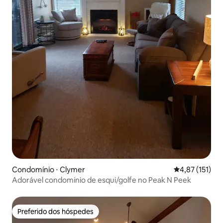
Condomínio ⋅ Clymer
4,87 de uma av
4,87 (151)
Adorável condomínio de esqui/golfe no Peak N Peek
Preferido dos hóspedes
Preferido dos hóspedes