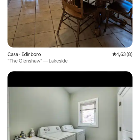
Casa ⋅ Edinboro
4,63 de uma 
4,63 (8)
"The Glenshaw" — Lakeside