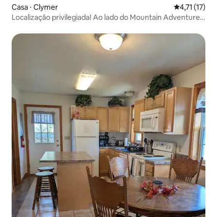
Casa ⋅ Clymer
4,71 de uma a
4,71 (17)
Localização privilegiada! Ao lado do Mountain Adventures
& Lodge