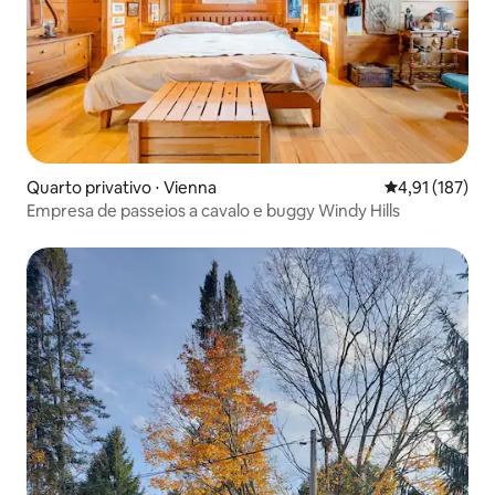
Quarto privativo ⋅ Vienna
4,91 de uma av
4,91 (187)
Empresa de passeios a cavalo e buggy Windy Hills