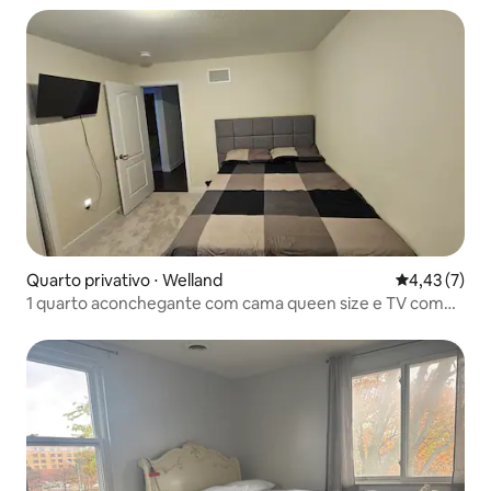
Quarto privativo ⋅ Welland
4,43 de uma 
4,43 (7)
1 quarto aconchegante com cama queen size e TV com
vista para o canal