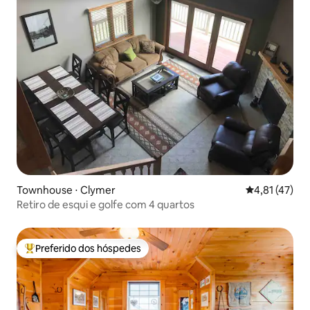
Townhouse ⋅ Clymer
4,81 de uma a
4,81 (47)
Retiro de esqui e golfe com 4 quartos
Preferido dos hóspedes
Entre os melhores preferidos dos hóspedes