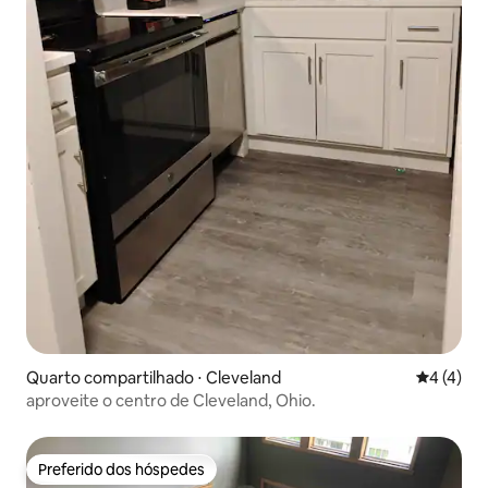
Quarto compartilhado ⋅ Cleveland
4 de uma 
4 (4)
aproveite o centro de Cleveland, Ohio.
Preferido dos hóspedes
Preferido dos hóspedes