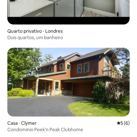
Quarto privativo ⋅ Londres
Dois quartos, um banheiro
Casa ⋅ Clymer
5 de uma 
5 (6)
Condomínio Peek'n Peak Clubhome