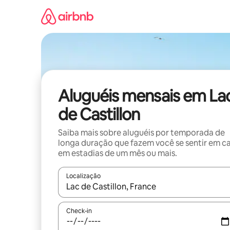
Pular
para
o
conteúdo
Aluguéis mensais em La
de Castillon
Saiba mais sobre aluguéis por temporada de
longa duração que fazem você se sentir em c
em estadias de um mês ou mais.
Localização
Quando os resultados estiverem disponíveis, expl
Check-in