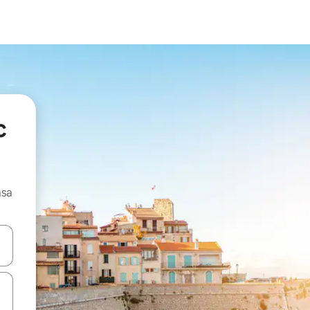
c
asa
ore-os usando as seta para cima e para baixo do teclado ou tocando e