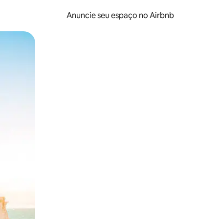
Anuncie seu espaço no Airbnb
 deslizando o dedo na tela.