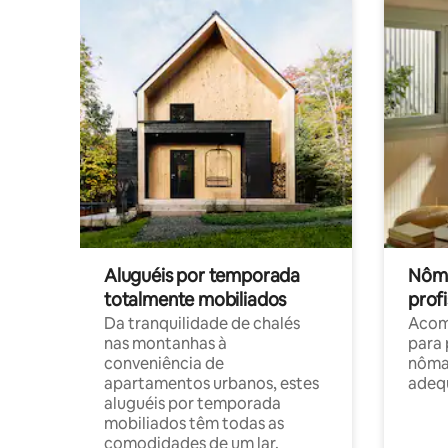
Aluguéis por temporada
Nôma
totalmente mobiliados
profi
Da tranquilidade de chalés
Acom
nas montanhas à
para 
conveniência de
nôma
apartamentos urbanos, estes
adequ
aluguéis por temporada
mobiliados têm todas as
comodidades de um lar.