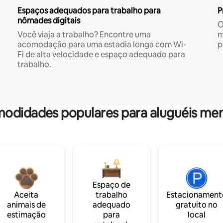
Espaços adequados para trabalho para
P
nômades digitais
O
Você viaja a trabalho? Encontre uma
m
acomodação para uma estadia longa com Wi-
p
Fi de alta velocidade e espaço adequado para
trabalho.
odidades populares para aluguéis men
Espaço de
Aceita
trabalho
Estacionament
animais de
adequado
gratuito no
estimação
para
local