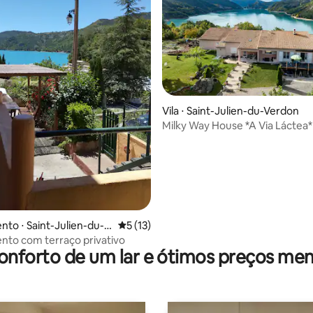
 média de 5, 9 avaliações
Vila ⋅ Saint-Julien-du-Verdon
Milky Way House *A Via Láctea*
to ⋅ Saint-Julien-du-V
5 de uma avaliação média de 5, 13 avalia
5 (13)
to com terraço privativo
onforto de um lar e ótimos preços men