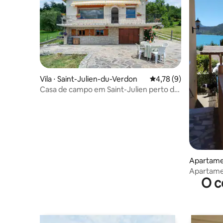
Vila ⋅ Saint-Julien-du-Verdon
4,78 de uma avaliação
4,78 (9)
Casa de campo em Saint-Julien perto do
Parque Verdon
Apartamen
erdon
Apartamen
O c