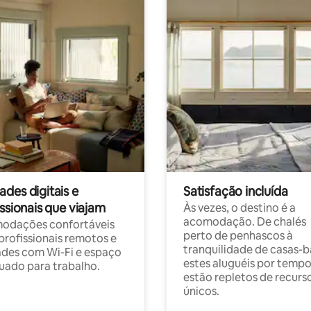
des digitais e
Satisfação incluída
ssionais que viajam
Às vezes, o destino é a
acomodação. De chalés
odações confortáveis
perto de penhascos à
profissionais remotos e
tranquilidade de casas-b
des com Wi-Fi e espaço
estes aluguéis por temp
ado para trabalho.
estão repletos de recurs
únicos.