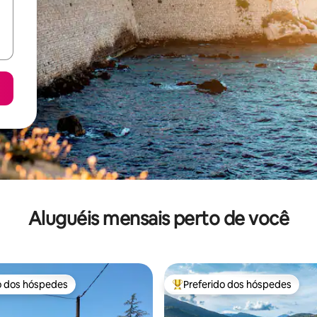
Aluguéis mensais perto de você
o dos hóspedes
Preferido dos hóspedes
o dos hóspedes
Entre os melhores preferidos d