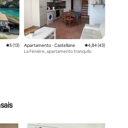
5 de uma avaliação média de 5, 13 avaliações
5 (13)
Apartamento ⋅ Castellane
4,84 de uma avaliação
4,84 (43)
La Fénière, apartamento tranquilo
ções
sais