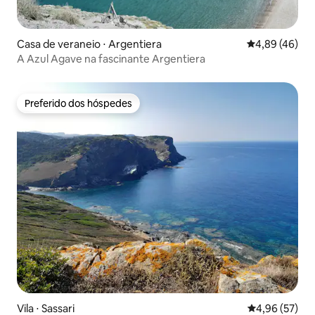
Casa de veraneio ⋅ Argentiera
4,89 de uma a
4,89 (46)
A Azul Agave na fascinante Argentiera
Preferido dos hóspedes
Preferido dos hóspedes
Vila ⋅ Sassari
4,96 de uma a
4,96 (57)