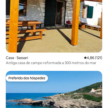
Casa ⋅ Sassari
4,86 de uma av
4,86 (121)
Antiga casa de campo reformada a 300 metros do mar
Preferido dos hóspedes
Preferido dos hóspedes