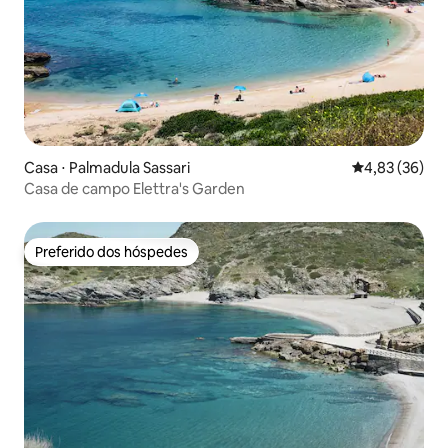
Casa ⋅ Palmadula Sassari
4,83 de uma a
4,83 (36)
Casa de campo Elettra's Garden
Preferido dos hóspedes
Preferido dos hóspedes