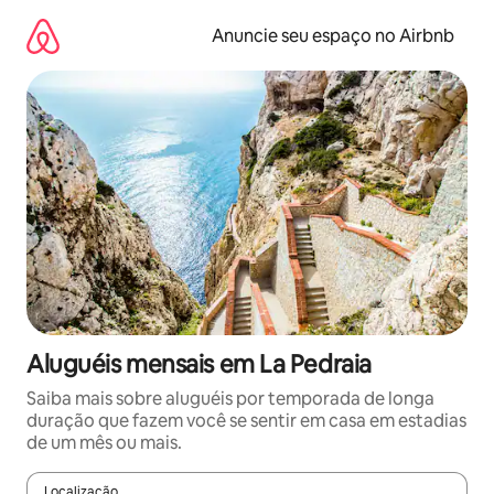
Pular
para
Anuncie seu espaço no Airbnb
o
conteúdo
Aluguéis mensais em La Pedraia
Saiba mais sobre aluguéis por temporada de longa
duração que fazem você se sentir em casa em estadias
de um mês ou mais.
Localização