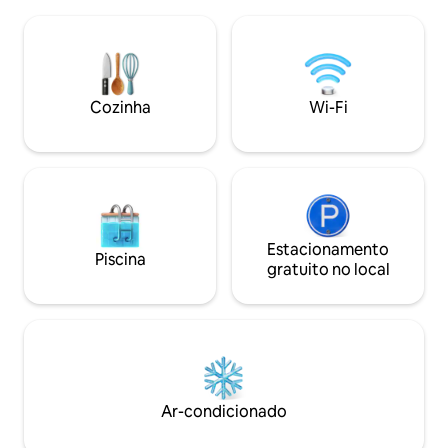
ESTIMAÇÃO/ANIMAIS DE ASSISTÊNCIA
trabalho, bancos d
(animais de assistência são bem-vindos).
muito mais. Os cã
A decoração artística delicada torna este
um quintal latera
espaço estritamente INADEQUADO
altas para seu uso
para crianças/menores. ⚠️
do sol sobre as M
IMPORTANTE: Antes de reservar,
varanda dos fundos
Cozinha
Wi-Fi
observe que o check-in é estritamente
deslumbrantes do 
presencial e até as 22h. Sem exceções!
cidade.
Estacionamento
Piscina
gratuito no local
Ar-condicionado