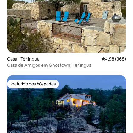
Casa ⋅ Terlingua
4,98 de uma ava
4,98 (368)
Casa de Amigos em Ghostown, Terlingua
Preferido dos hóspedes
Preferido dos hóspedes