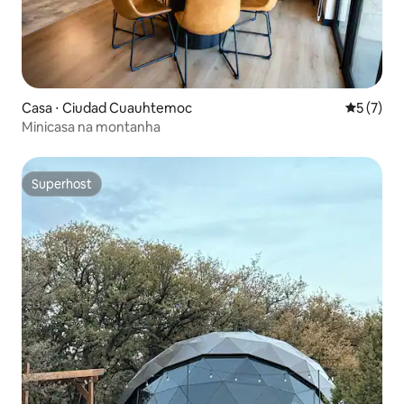
Casa ⋅ Ciudad Cuauhtemoc
5 de uma 
5 (7)
Minicasa na montanha
Superhost
Superhost