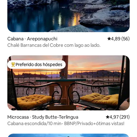
Cabana ⋅ Areponapuchi
4,89 de uma a
4,89 (56)
Chalé Barrancas del Cobre com lago ao lado.
Preferido dos hóspedes
Entre os melhores preferidos dos hóspedes
Microcasa ⋅ Study Butte-Terlingua
4,97 de uma av
4,97 (291)
Cabana escondida/10 min- BBNP/Privado+ótimas vistas!