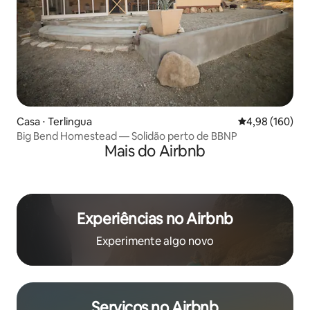
Casa ⋅ Terlingua
4,98 de uma av
4,98 (160)
Big Bend Homestead — Solidão perto de BBNP
Mais do Airbnb
Experiências no Airbnb
Experimente algo novo
Serviços no Airbnb