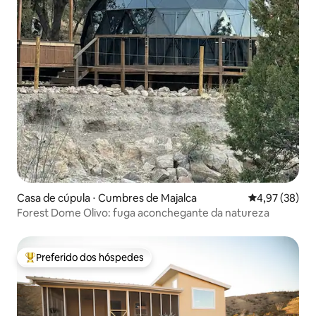
Casa de cúpula ⋅ Cumbres de Majalca
4,97 de uma a
4,97 (38)
Forest Dome Olivo: fuga aconchegante da natureza
Preferido dos hóspedes
Entre os melhores preferidos dos hóspedes