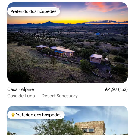
Preferido dos hóspedes
Preferido dos hóspedes
Casa ⋅ Alpine
4,97 de uma av
4,97 (152)
Casa de Luna — Desert Sanctuary
Preferido dos hóspedes
Entre os melhores preferidos dos hóspedes