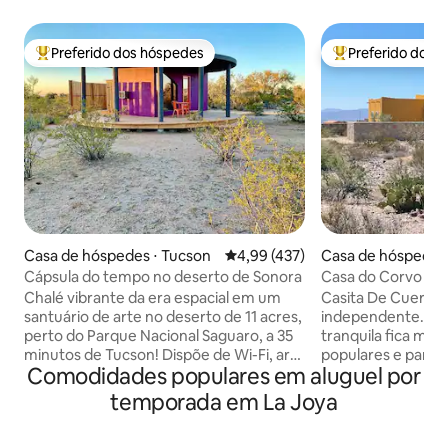
Preferido dos hóspedes
Preferido dos 
Entre os melhores preferidos dos hóspedes
Entre os melhore
Casa de hóspedes ⋅ Tucson
4,99 de uma avaliação média de 
4,99 (437)
Casa de hóspedes 
ces
Cápsula do tempo no deserto de Sonora
Casa do Corvo
Chalé vibrante da era espacial em um
Casita De Cuervo 
santuário de arte no deserto de 11 acres,
independente. Est
perto do Parque Nacional Saguaro, a 35
tranquila fica muit
minutos de Tucson! Dispõe de Wi-Fi, ar-
populares e pare
Comodidades populares em aluguel por
condicionado/aquecedor, deck com
está a menos de 15
banheiro ao ar livre e comodidades
NMSU e ambos os h
temporada em La Joya
ecológicas. Fica a 15 metros do Groovy
tem uma cozinha 
Glamper. 🚫 PROIBIDO ANIMAIS DE
size, sala de estar