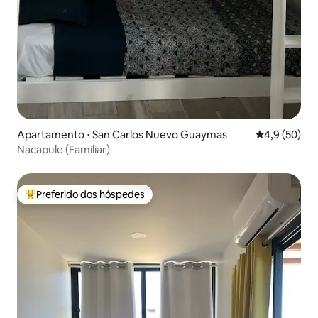
Apartamento ⋅ San Carlos Nuevo Guaymas
4,9 de uma a
4,9 (50)
Nacapule (Familiar)
Preferido dos hóspedes
Entre os melhores preferidos dos hóspedes