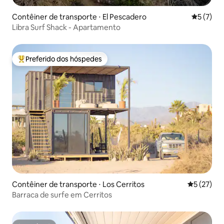
Contêiner de transporte ⋅ El Pescadero
5 de uma 
5 (7)
Libra Surf Shack - Apartamento
Preferido dos hóspedes
Entre os melhores preferidos dos hóspedes
Contêiner de transporte ⋅ Los Cerritos
5 de uma a
5 (27)
Barraca de surfe em Cerritos