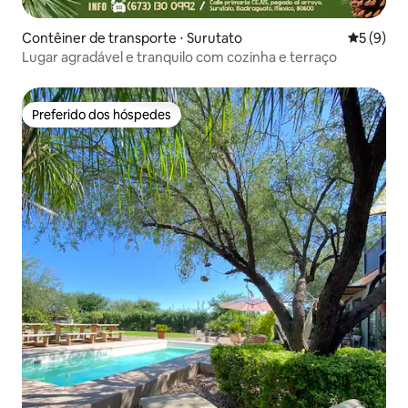
Contêiner de transporte ⋅ Surutato
5 de uma 
5 (9)
Lugar agradável e tranquilo com cozinha e terraço
Preferido dos hóspedes
Preferido dos hóspedes