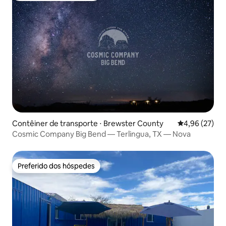
Contêiner de transporte ⋅ Brewster County
4,96 de uma a
4,96 (27)
Cosmic Company Big Bend — Terlingua, TX — Nova
Preferido dos hóspedes
Preferido dos hóspedes