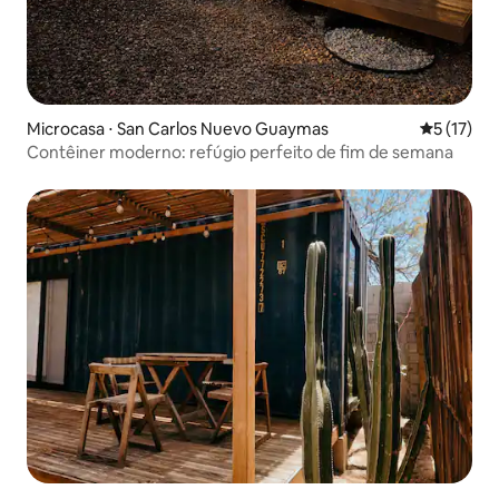
Microcasa ⋅ San Carlos Nuevo Guaymas
5 de uma a
5 (17)
Contêiner moderno: refúgio perfeito de fim de semana