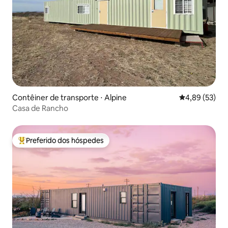
Contêiner de transporte ⋅ Alpine
4,89 de uma a
4,89 (53)
Casa de Rancho
Preferido dos hóspedes
Entre os melhores preferidos dos hóspedes