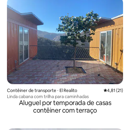
Contêiner de transporte ⋅ El Realito
4,81 de uma a
4,81 (21)
Linda cabana com trilha para caminhadas
Aluguel por temporada de casas
contêiner com terraço