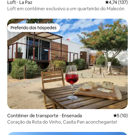
Loft ⋅ La Paz
4,74 de uma av
4,74 (137)
Loft em contêiner exclusivo a um quarteirão do Malecón
Preferido dos hóspedes
Preferido dos hóspedes
Contêiner de transporte ⋅ Ensenada
5 de uma a
5 (10)
Coração da Rota do Vinho, Casita Pan aconchegante!