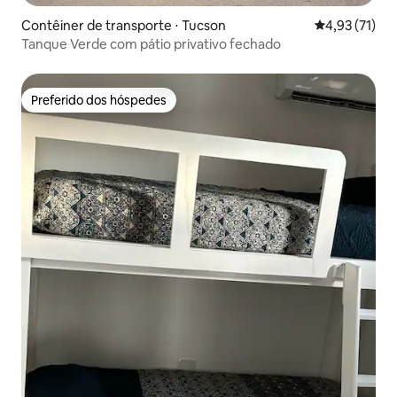
Contêiner de transporte ⋅ Tucson
4,93 de uma a
4,93 (71)
Tanque Verde com pátio privativo fechado
Preferido dos hóspedes
Preferido dos hóspedes