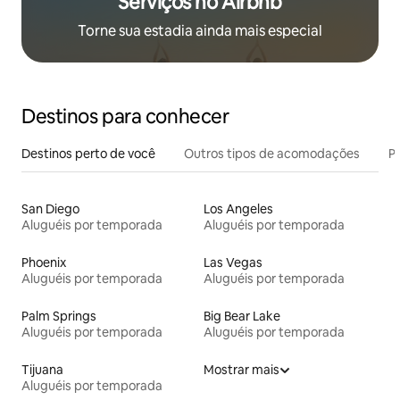
Serviços no Airbnb
Torne sua estadia ainda mais especial
Destinos para conhecer
Destinos perto de você
Outros tipos de acomodações
Pr
San Diego
Los Angeles
Aluguéis por temporada
Aluguéis por temporada
Phoenix
Las Vegas
Aluguéis por temporada
Aluguéis por temporada
Palm Springs
Big Bear Lake
Aluguéis por temporada
Aluguéis por temporada
Tijuana
Mostrar mais
Aluguéis por temporada