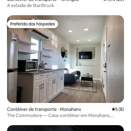
A estadia de StarStruck
Preferido dos hóspedes
Preferido dos hóspedes
Contêiner de transporte ⋅ Monahans
5 de uma 
5 (8)
The Commodore — Casa-contêiner em Monahans,
Texas, EUA