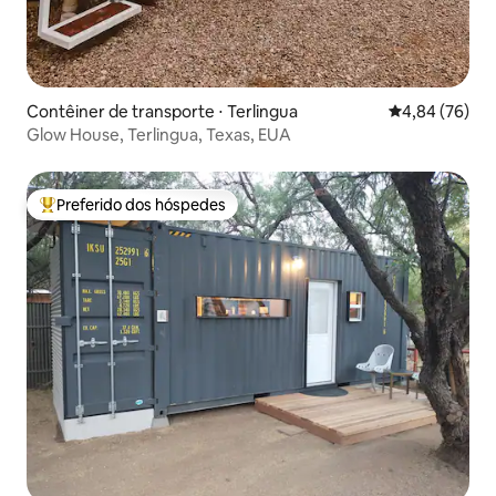
Contêiner de transporte ⋅ Terlingua
4,84 de uma a
4,84 (76)
Glow House, Terlingua, Texas, EUA
Preferido dos hóspedes
Entre os melhores preferidos dos hóspedes