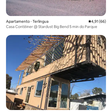
Apartamento ⋅ Terlingua
4,91 de uma a
4,91 (66)
Casa Contêiner @ Stardust Big Bend 5 min do Parque