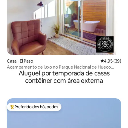
Casa ⋅ El Paso
4,95 de uma a
4,95 (39)
Acampamento de luxo no Parque Nacional de Hueco
Aluguel por temporada de casas
Tanks
contêiner com área externa
Preferido dos hóspedes
Entre os melhores preferidos dos hóspedes