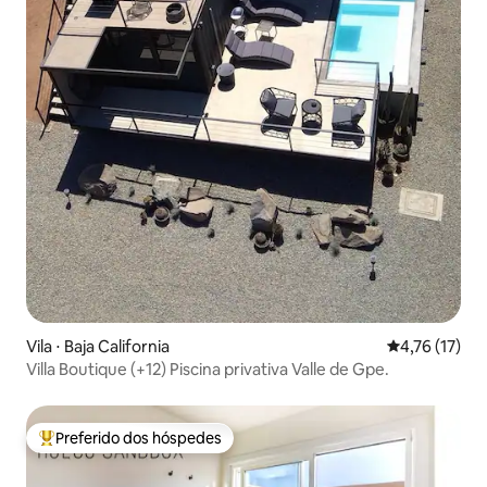
Vila ⋅ Baja California
4,76 de uma a
4,76 (17)
Villa Boutique (+12) Piscina privativa Valle de Gpe.
Preferido dos hóspedes
Entre os melhores preferidos dos hóspedes