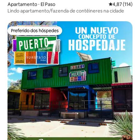
Apartamento ⋅ El Paso
4,87 de uma av
4,87 (114)
Lindo apartamento/fazenda de contêineres na cidade
Preferido dos hóspedes
Preferido dos hóspedes