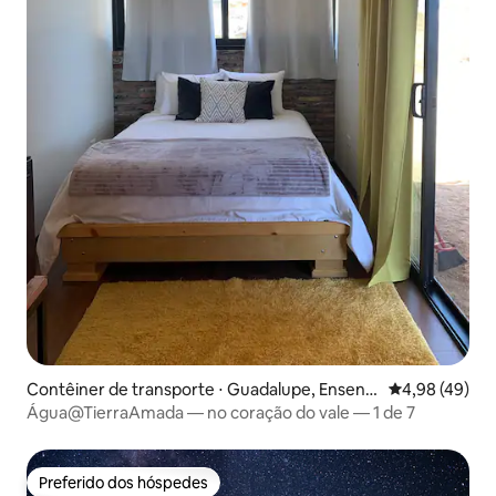
Contêiner de transporte ⋅ Guadalupe, Ensena
4,98 de uma a
4,98 (49)
da
Água@TierraAmada — no coração do vale — 1 de 7
Preferido dos hóspedes
Preferido dos hóspedes