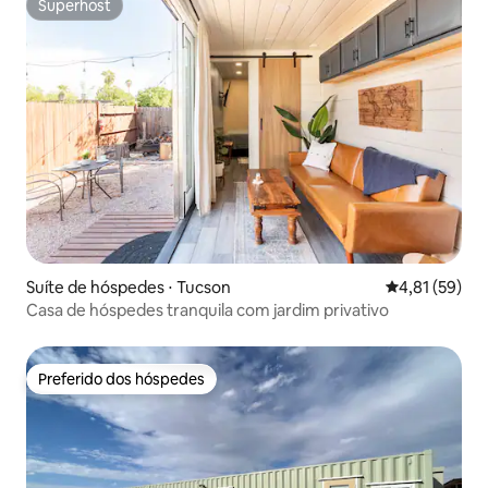
Superhost
Superhost
Suíte de hóspedes ⋅ Tucson
4,81 de uma a
4,81 (59)
Casa de hóspedes tranquila com jardim privativo
Preferido dos hóspedes
Preferido dos hóspedes