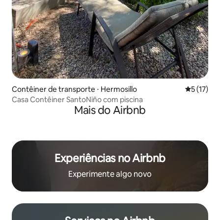
Contêiner de transporte ⋅ Hermosillo
5 de uma a
5 (17)
Casa Contêiner SantoNiño com piscina
Mais do Airbnb
Experiências no Airbnb
Experimente algo novo