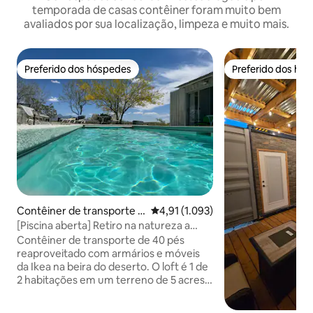
temporada de casas contêiner foram muito bem
avaliados por sua localização, limpeza e muito mais.
Preferido dos hóspedes
Preferido dos hó
Preferido dos hóspedes
Preferido dos hó
Contêiner de transporte ⋅
4,91 de uma avaliação média de 5,
4,91 (1.093)
Las Cruces
[Piscina aberta] Retiro na natureza a
12 min do centro
Contêiner de transporte de 40 pés
reaproveitado com armários e móveis
da Ikea na beira do deserto. O loft é 1 de
2 habitações em um terreno de 5 acres,
portas exteriores privativas e
estacionamento reservado adjacente.