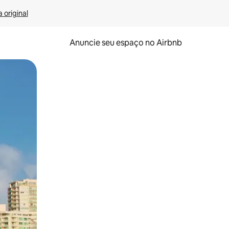
 original
Anuncie seu espaço no Airbnb
 deslizando o dedo na tela.