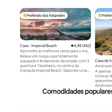
Preferido dos hóspedes
Prefe
Entre os melhores preferidos dos hóspedes
Entre os
Casa ⋅ Imperial Beach
4,98 de uma avaliação m
4,98 (462)
Aproveite as melhores vistas para o mar
e o pôr do sol em uma casa à beira-mar
Relaxe em nossa casa totalmente
Casa de h
equipada e lindamente decorada, com 3
alley
quartos e 1 banheiro, no centro da
Airstrea
tranquila Imperial Beach. Saboreie uma
imersão•V
A apenas 
taça de vinho enquanto assiste ao pôr do
adicional
icônicas 
sol da varanda privativa com vista para o
aparente
píer e o mar. Prepare uma refeição
Airstream 
gourmet na cozinha sofisticada e
Comodidades populares 
hectares 
contemporânea ou caminhe até
Califórnia
cervejarias artesanais animadas e ótimos
da Califó
restaurantes. Fácil acesso ao centro da
cidade e do pôr 
cidade, a apenas 20 minutos do
um retiro