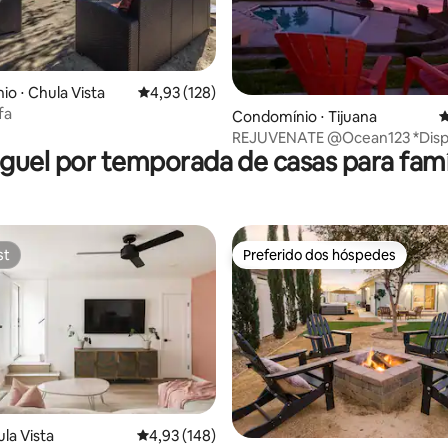
édia de 5, 224 avaliações
o ⋅ Chula Vista
4,93 de uma avaliação média de 5, 128 avalia
4,93 (128)
fa
Condomínio ⋅ Tijuana
4
REJUVENATE @Ocean123 *Disp
guel por temporada de casas para famí
agora, basta enviar mensagem
st
Preferido dos hóspedes
st
Preferido dos hóspedes
la Vista
4,93 de uma avaliação média de 5, 148 avalia
4,93 (148)