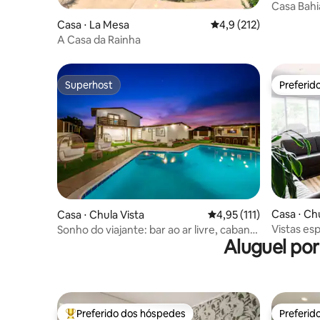
Casa Bahi
Diego
Casa ⋅ La Mesa
4,9 de uma avaliação m
4,9 (212)
A Casa da Rainha
Superhost
Preferid
Superhost
Preferid
Casa ⋅ Chu
Casa ⋅ Chula Vista
4,95 de uma avaliação 
4,95 (111)
Vistas es
Sonho do viajante: bar ao ar livre, cabana,
Aluguel po
Reserve a
fliperama e piscina
Preferido dos hóspedes
Preferid
Entre os melhores preferidos dos hóspedes
Preferid