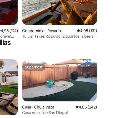
ções
,95 de uma avaliação média de 5, 174 avaliações
4,95 (174)
Condomínio ⋅ Rosarito
4,98 de uma avaliação 
4,98 (131)
onível
Tulum Takes Rosarito, 2 quartos, à beira-
lias
*
mar.
Superhost
Superhost
Casa ⋅ Chula Vista
4,86 de uma avaliação m
4,86 (242)
Casa no sul de San Diego!
ções