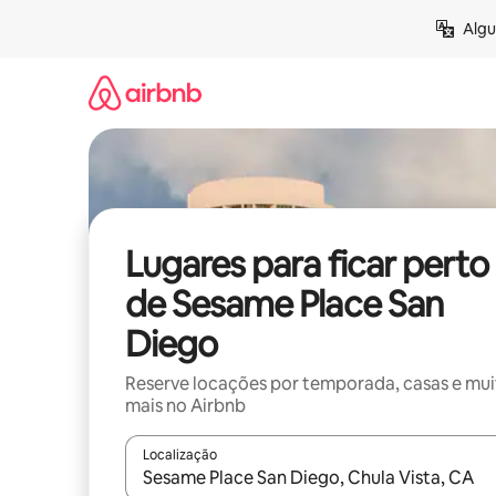
Pular
Algu
para
o
conteúdo
Lugares para ficar perto
de Sesame Place San
Diego
Reserve locações por temporada, casas e mu
mais no Airbnb
Localização
Quando os resultados estiverem disponíveis, expl