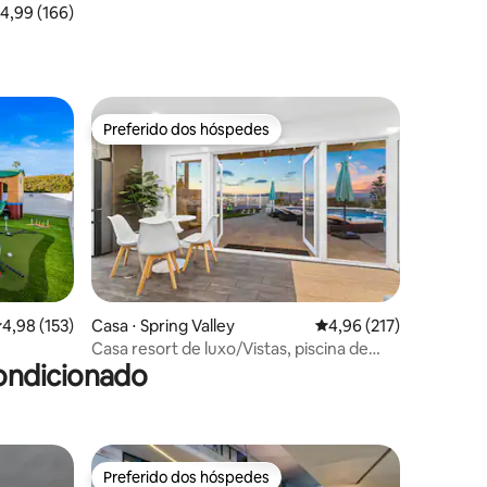
,99 de uma avaliação média de 5, 166 avaliações
4,99 (166)
Preferido dos hóspedes
os hóspedes
Preferido dos hóspedes
ções
,98 de uma avaliação média de 5, 153 avaliações
4,98 (153)
Casa ⋅ Spring Valley
4,96 de uma avaliação 
4,96 (217)
Casa resort de luxo/Vistas, piscina de
ondicionado
água salgada/Spa!
Preferido dos hóspedes
Preferido dos hóspedes