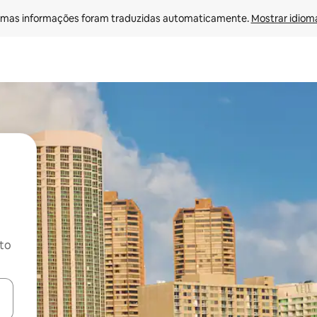
mas informações foram traduzidas automaticamente. 
Mostrar idioma
ito
ore-os usando as seta para cima e para baixo do teclado ou tocando e