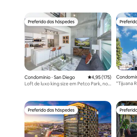
Preferido dos hóspedes
Preferid
Preferido dos hóspedes
Preferid
Condomíni
Condomínio ⋅ San Diego
4,95 de uma avaliação m
4,95 (175)
"Tijuana R
Loft de luxo king size em Petco Park, no
Espectacu
centro de San Diego
Preferido dos hóspedes
Preferid
Preferido dos hóspedes
Preferid