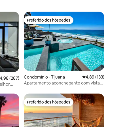
Preferido dos hóspedes
Preferido dos hóspedes
ções
Condomínio ⋅ Tijuana
4,89 de uma avaliação 
4,89 (133)
,98 de uma avaliação média de 5, 287 avaliações
4,98 (287)
Apartamento aconchegante com vista
Melhor
para o mar•Praias de
TIJ•Estacionamento privativo
Preferido dos hóspedes
Preferido dos hóspedes