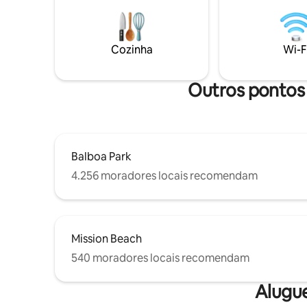
aeroporto! Entrada por teclado,
convida v
estacionamento privativo gratuito em
reconecta
garagem fechada, adequado para
Relaxe so
crianças, Wi-Fi de alta velocidade.
sauna art
Cozinha
Wi-F
Desculpe, proibido animais de estimação.
refresque
chuva ao a
fogueira 
Outros pontos 
brilham l
Balboa Park
4.256 moradores locais recomendam
Mission Beach
540 moradores locais recomendam
Alugu