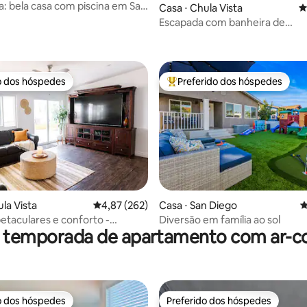
a: bela casa com piscina em San
Casa ⋅ Chula Vista
4
Escapada com banheira de
édia de 5, 212 avaliações
hidromassagem na costa
o dos hóspedes
Preferido dos hóspedes
o dos hóspedes
Entre os melhores preferidos d
la Vista
4,87 de uma avaliação média de 5, 262 avalia
4,87 (262)
Casa ⋅ San Diego
4
média de 5, 111 avaliações
petaculares e conforto -
Diversão em família ao sol
r temporada de apartamento com ar-c
gora! Cama king size!
o dos hóspedes
Preferido dos hóspedes
o dos hóspedes
Preferido dos hóspedes