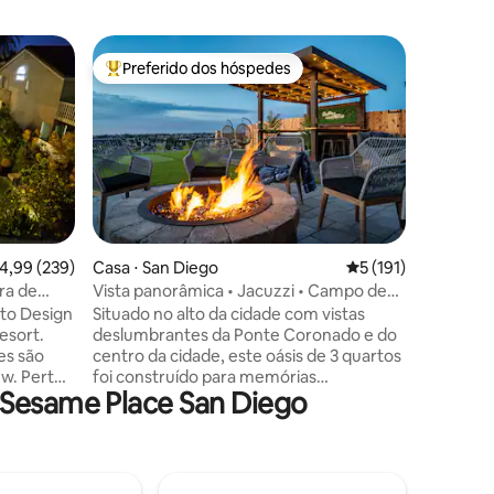
Townhous
Preferido dos hóspedes
Superho
os hóspedes
Entre os melhores preferidos dos hóspedes
Superho
*3 quarto
churrasq
Hospede-
andares 
praticida
quartos 
aconcheg
quartos.
com elet
é perfeit
ções
,99 de uma avaliação média de 5, 239 avaliações
4,99 (239)
Casa ⋅ San Diego
5 de uma avaliação 
5 (191)
amplo pát
ra de
Vista panorâmica • Jacuzzi • Campo de
churrasq
golfe + fogueira
to Design
Situado no alto da cidade com vistas
gigante 
esort.
deslumbrantes da Ponte Coronado e do
entreten
es são
centro da cidade, este oásis de 3 quartos
um bairro
ew. Perto
foi construído para memórias
Sesame Pl
 Sesame Place San Diego
ntro de um
inesquecíveis. A Casa La Vista é um
este é o l
sfiladeiros
refúgio deslumbrante no topo da colina
memórias
iz. Um
com vista panorâmica do centro de San
iência
Diego e da Ponte Coronado. Relaxe na
iores.
jacuzzi, saboreie coquetéis ou aproveite