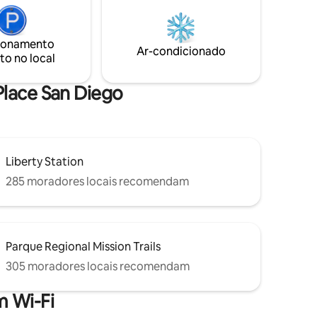
tir que
o pôr do sol junto à fogueira. Possui um
campo de golfe, cornhole, cantinho do
;
café e acomoda 10 pessoas. Perfeito
ionamento
para famílias, viagens de amigos ou
Ar-condicionado
to no local
ro
eventos aprovados pelo anfitrião. A
que e
poucos minutos do centro da cidade e
nsorial.
das praias
Place San Diego
Liberty Station
285 moradores locais recomendam
Parque Regional Mission Trails
305 moradores locais recomendam
 Wi-Fi