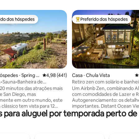
rido dos hóspedes
Preferido dos hóspedes
 melhores preferidos dos hóspedes
Entre os melhores preferidos d
édia de 5, 462 avaliações
óspedes ⋅ Spring V
4,98 de uma avaliação média de 5, 441 avalia
4,98 (441)
Casa ⋅ Chula Vista
4
m•Sauna•Banheira de
Retiro zen com solário e banhei
istas•Lareira + Zoológico
hidromassagem
20 minutos das atrações mais
Um Airbnb Zen, combinando Al
de San Diego, mas
com comodidades de Lazer e R
mente em outro mundo, este
Autogerenciamento: os detalh
clássico tem vista para 12
importantes. Distant Ocean Vi
para aluguel por temporada perto de
de chaparral nativo da
de pontos turísticos de SD; de
, sálvia selvagem e pimenteiras
bairro tranquilo cercado por de
rnia, com vistas panorâmicas da
e parques. Uma escapadela fel
do sol Projetado como
design que provoca uma exper
 privado na natureza, ele
única; limpeza de parques inter