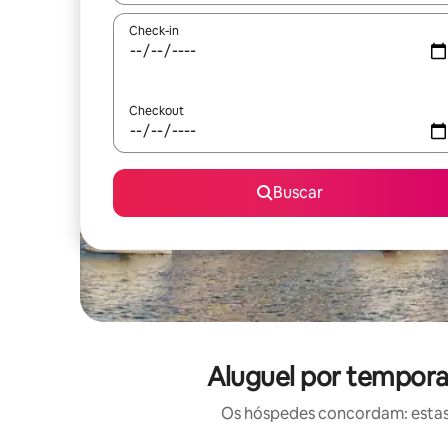
Check-in
Checkout
Buscar
Aluguel por tempora
Os hóspedes concordam: estas