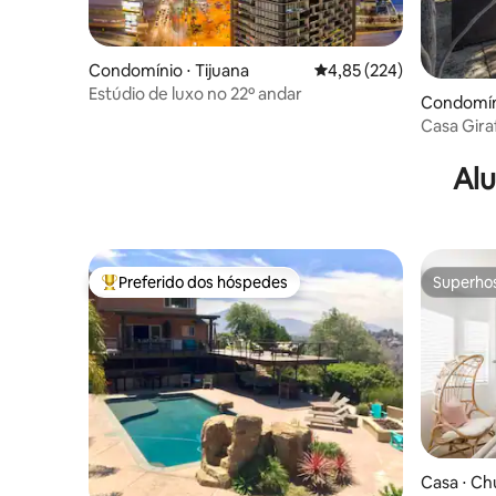
Condomínio ⋅ Tijuana
4,85 de uma avaliação m
4,85 (224)
Estúdio de luxo no 22º andar
Condomíni
Casa Gira
Alu
Preferido dos hóspedes
Superho
Entre os melhores preferidos dos hóspedes
Superho
Casa ⋅ Chu