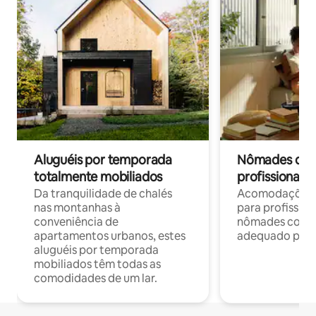
Aluguéis por temporada
Nômades digit
totalmente mobiliados
profissionais 
Da tranquilidade de chalés
Acomodações c
nas montanhas à
para profission
conveniência de
nômades com W
apartamentos urbanos, estes
adequado para 
aluguéis por temporada
mobiliados têm todas as
comodidades de um lar.