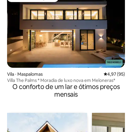
Preferido dos hóspedes
Vila ⋅ Maspalomas
4,97 de uma a
4,97 (95)
Villa The Palms * Moradia de luxo nova em Meloneras*
O conforto de um lar e ótimos preços
mensais