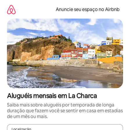
Pular
para
Anuncie seu espaço no Airbnb
o
conteúdo
Aluguéis mensais em La Charca
Saiba mais sobre aluguéis por temporada de longa
duração que fazem você se sentir em casa em estadias
de um mês ou mais.
Localização