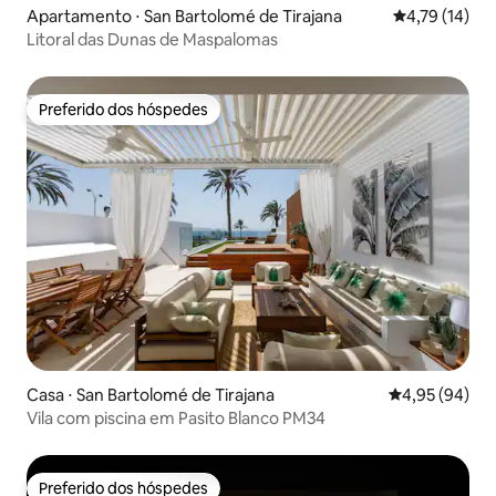
Apartamento ⋅ San Bartolomé de Tirajana
4,79 de uma a
4,79 (14)
Litoral das Dunas de Maspalomas
Preferido dos hóspedes
Preferido dos hóspedes
Casa ⋅ San Bartolomé de Tirajana
4,95 de uma a
4,95 (94)
Vila com piscina em Pasito Blanco PM34
Preferido dos hóspedes