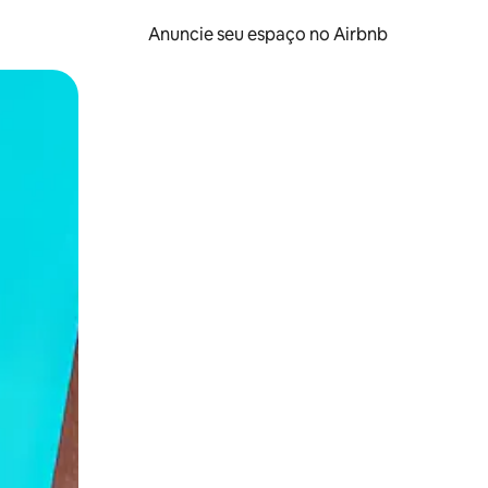
Anuncie seu espaço no Airbnb
 deslizando o dedo na tela.