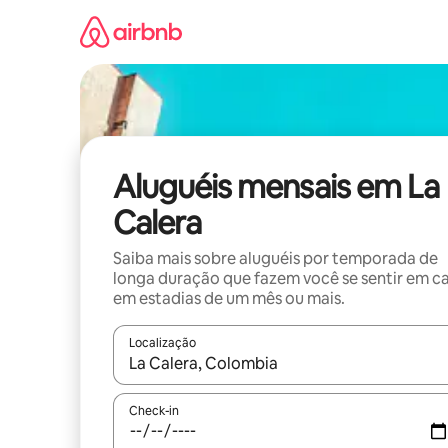
Pular
para
o
conteúdo
Aluguéis mensais em La
Calera
Saiba mais sobre aluguéis por temporada de
longa duração que fazem você se sentir em c
em estadias de um mês ou mais.
Localização
Quando os resultados estiverem disponíveis, expl
Check-in