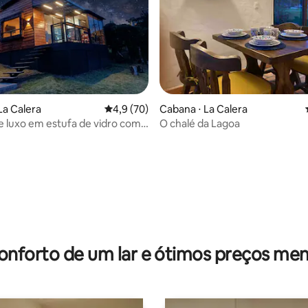
 média de 5, 11 avaliações
La Calera
4,9 de uma avaliação média de 5, 70 avalia
4,9 (70)
Cabana ⋅ La Calera
 luxo em estufa de vidro com
O chalé da Lagoa
ogueira mágica
onforto de um lar e ótimos preços men