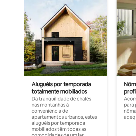
Aluguéis por temporada
Nôma
totalmente mobiliados
profi
Da tranquilidade de chalés
Acom
nas montanhas à
para 
conveniência de
nôma
apartamentos urbanos, estes
adequ
aluguéis por temporada
mobiliados têm todas as
comodidades de um lar.