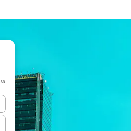
asa
ore-os usando as seta para cima e para baixo do teclado ou tocando e