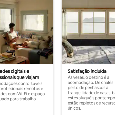
des digitais e
Satisfação incluída
ssionais que viajam
Às vezes, o destino é a
acomodação. De chalés
odações confortáveis
perto de penhascos à
profissionais remotos e
tranquilidade de casas-b
des com Wi-Fi e espaço
estes aluguéis por temp
ado para trabalho.
estão repletos de recurs
únicos.