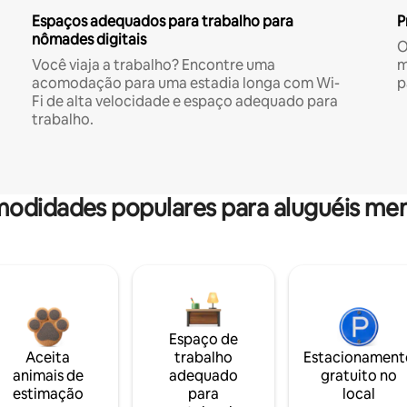
Espaços adequados para trabalho para
P
nômades digitais
O
Você viaja a trabalho? Encontre uma
m
acomodação para uma estadia longa com Wi-
p
Fi de alta velocidade e espaço adequado para
trabalho.
odidades populares para aluguéis men
Espaço de
Aceita
trabalho
Estacionament
animais de
adequado
gratuito no
estimação
para
local