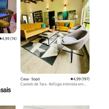
ções
4,99 de uma avaliação média de 5, 74 avaliações
4,99 (74)
Casa ⋅ Sopó
4,99 de uma avaliação 
4,99 (197)
Castelo de Tara · Refúgio intimista em
sais
Sopó