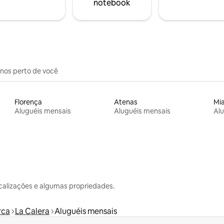
notebook
inos perto de você
Florença
Atenas
Mi
Aluguéis mensais
Aluguéis mensais
Alu
calizações e algumas propriedades.
rca
La Calera
Aluguéis mensais