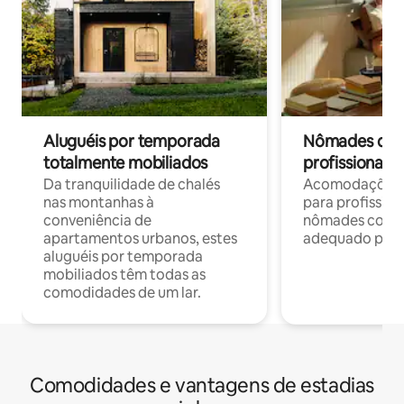
Aluguéis por temporada
Nômades digit
totalmente mobiliados
profissionais 
Da tranquilidade de chalés
Acomodações c
nas montanhas à
para profission
conveniência de
nômades com W
apartamentos urbanos, estes
adequado para 
aluguéis por temporada
mobiliados têm todas as
comodidades de um lar.
Comodidades e vantagens de estadias