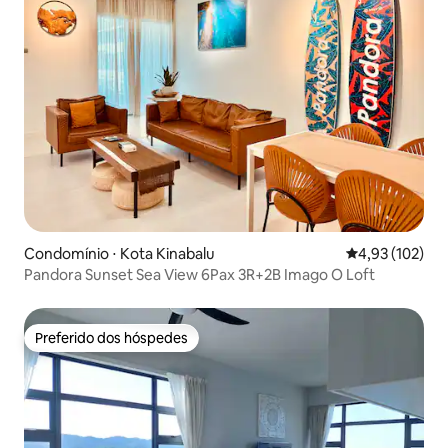
Condomínio ⋅ Kota Kinabalu
4,93 de uma av
4,93 (102)
Pandora Sunset Sea View 6Pax 3R+2B Imago O Loft
Preferido dos hóspedes
Preferido dos hóspedes