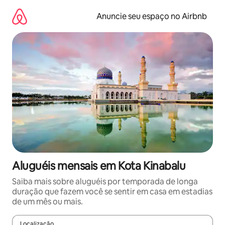
Pular
para
Anuncie seu espaço no Airbnb
o
conteúdo
Aluguéis mensais em Kota Kinabalu
Saiba mais sobre aluguéis por temporada de longa
duração que fazem você se sentir em casa em estadias
de um mês ou mais.
Localização