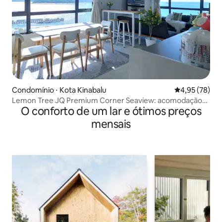
Condomínio ⋅ Kota Kinabalu
4,95 de uma a
4,95 (78)
Lemon Tree JQ Premium Corner Seaview: acomodação
O conforto de um lar e ótimos preços
em esquina com vista para o mar, próxima ao píer
mensais