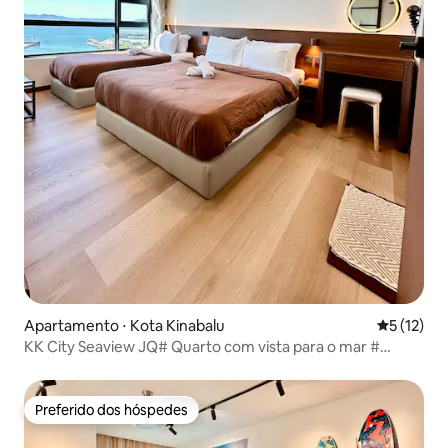
Apartamento ⋅ Kota Kinabalu
5 de uma a
5 (12)
KK City Seaview JQ# Quarto com vista para o mar #
Andar alto # Máquina de lavar roupa # Bebedouro # Ao
lado do cais # Gaya Street - T120
Preferido dos hóspedes
Preferido dos hóspedes