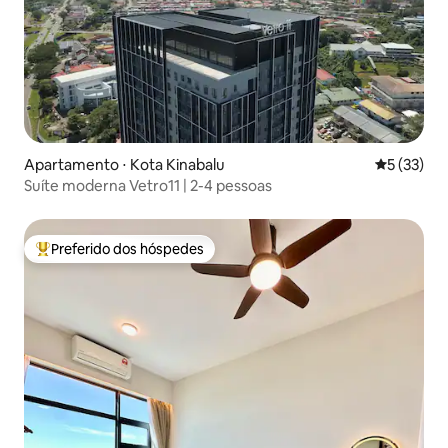
Apartamento ⋅ Kota Kinabalu
5 de uma a
5 (33)
Suíte moderna Vetro11 | 2-4 pessoas
Preferido dos hóspedes
Entre os melhores preferidos dos hóspedes