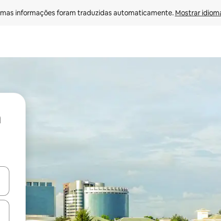
mas informações foram traduzidas automaticamente. 
Mostrar idioma
ore-os usando as seta para cima e para baixo do teclado ou tocando e