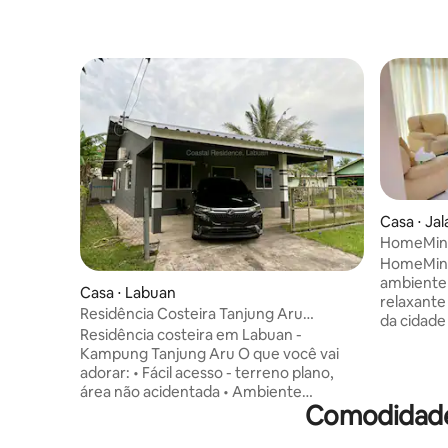
Casa ⋅ Ja
HomeMin
HomeMine
ambiente 
Casa ⋅ Labuan
relaxante 
Residência Costeira Tanjung Aru
da cidad
(Térreo/Sem Terreno)
Residência costeira em Labuan -
(Lazenda V
Kampung Tanjung Aru O que você vai
atrações 
adorar: • Fácil acesso - terreno plano,
HomeMine
área não acidentada • Ambiente
quartos c
Comodidade
silencioso, fechado e privado Região
cozinha e
próxima: • Restaurante 270m • Mesquita:
cozinha e