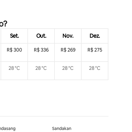
o?
Set.
Out.
Nov.
Dez.
R$ 300
R$ 336
R$ 269
R$ 275
28 °C
28 °C
28 °C
28 °C
ndasang
Sandakan