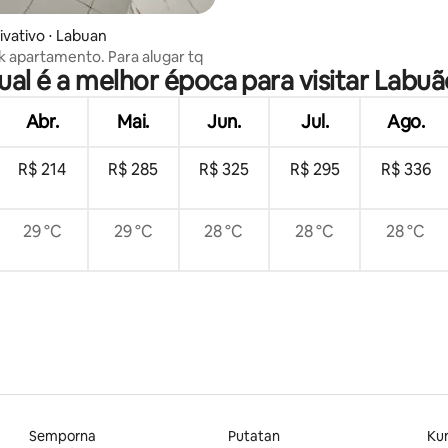
ivativo ⋅ Labuan
 apartamento. Para alugar tq
ual é a melhor época para visitar Labuã
Abr.
Mai.
Jun.
Jul.
Ago.
R$ 214
R$ 285
R$ 325
R$ 295
R$ 336
29 °C
29 °C
28 °C
28 °C
28 °C
Semporna
Putatan
Ku