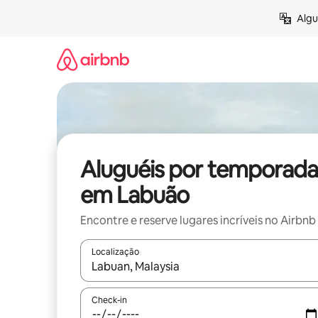
Pular
Algu
para
o
conteúdo
Aluguéis por temporada
em Labuão
Encontre e reserve lugares incríveis no Airbnb
Localização
Quando os resultados estiverem disponíveis, expl
Check-in