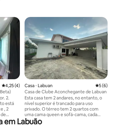
Casa ⋅ L
Superho
Superho
Retiro 
Kampung
Lubok Temian
charme da
todos os
moderna.
esta casa
ções
aconcheg
cozinha 
varanda 
4,25 de uma avaliação média de 5, 4 avaliações
4,25 (4)
Casa ⋅ Labuan
5 de uma avaliaçã
5 (6)
vegetação e
minutos 
Beta)
Casa de Clube Aconchegante de Labuan
locais - 
. 2.
Esta casa tem 2 andares, no entanto, o
tranquila
to está
nível superior é trancado para uso
e , 2
privado. O térreo tem 2 quartos com
uma cama queen e sofá-cama, cada
a em Labuão
 de
quarto disponível até 6 ou 7 pessoas, no
cozinha.
entanto, outro colchão king de até 2 ou 3