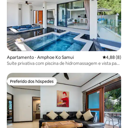
Apartamento ⋅ Amphoe Ko Samui
4,88 de uma 
4,88 (8)
Suíte privativa com piscina de hidromassagem e vista para
o mar
Preferido dos hóspedes
Preferido dos hóspedes