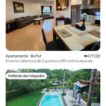
Apartamento ⋅ Bo Put
4,77 de uma a
4,77 (22)
Enorme cobertura de 2 quartos a 350 metros da praia
Preferido dos hóspedes
Preferido dos hóspedes