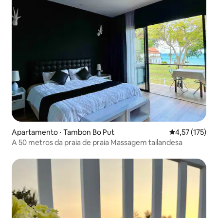
Apartamento ⋅ Tambon Bo Put
4,57 de uma av
4,57 (175)
A 50 metros da praia de praia Massagem tailandesa