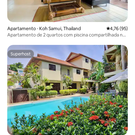
Apartamento ⋅ Koh Samui, Thailand
4,76 de uma a
4,76 (95)
Apartamento de 2 quartos com piscina compartilhada no
centro
Superhost
Superhost