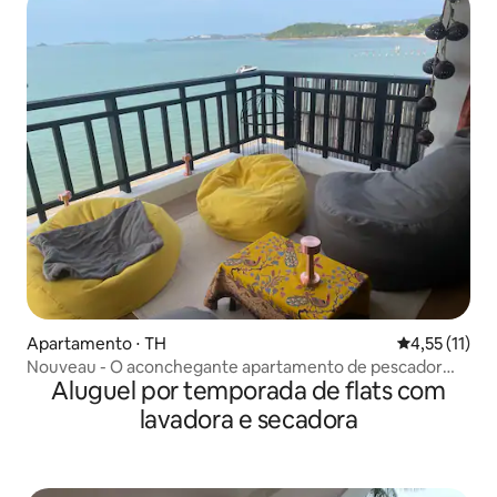
Apartamento ⋅ TH
4,55 de uma a
4,55 (11)
Nouveau - O aconchegante apartamento de pescador
Aluguel por temporada de flats com
com vista para o mar
lavadora e secadora