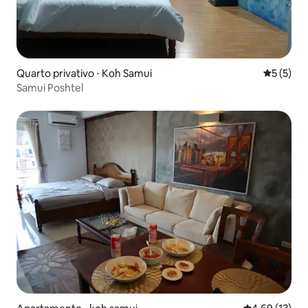
Quarto privativo ⋅ Koh Samui
5 de uma 
5 (5)
Samui Poshtel