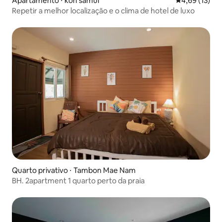
Apartamento ⋅ koh samui
4,69 de uma a
4,69 (13)
Repetir a melhor localização e o clima de hotel de luxo
Quarto privativo ⋅ Tambon Mae Nam
BH. 2apartment 1 quarto perto da praia