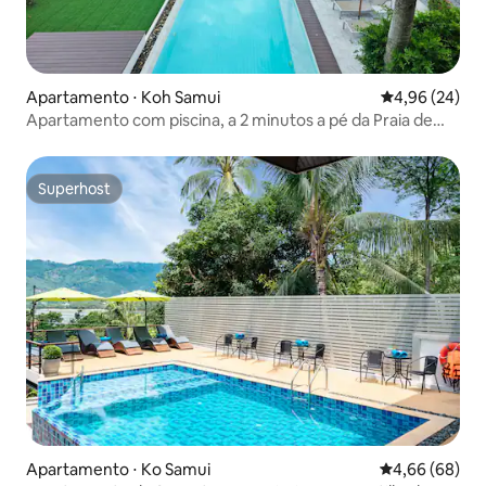
Apartamento ⋅ Koh Samui
4,96 de uma a
4,96 (24)
Apartamento com piscina, a 2 minutos a pé da Praia de
Chaweng
Superhost
Superhost
Apartamento ⋅ Ko Samui
4,66 de uma av
4,66 (68)