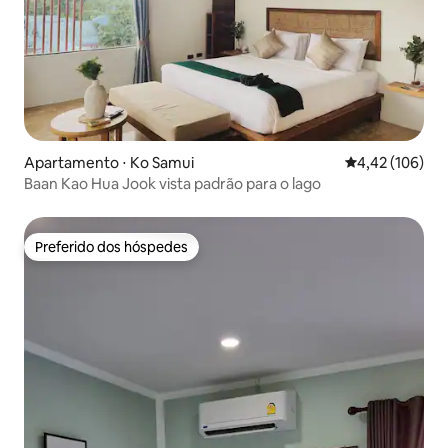
Apartamento ⋅ Ko Samui
4,42 de uma av
4,42 (106)
Baan Kao Hua Jook vista padrão para o lago
Preferido dos hóspedes
Preferido dos hóspedes