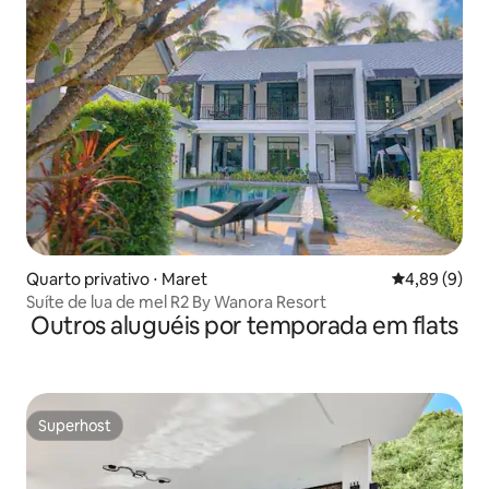
Quarto privativo ⋅ Maret
4,89 de uma 
4,89 (9)
Suíte de lua de mel R2 By Wanora Resort
Outros aluguéis por temporada em flats
Superhost
Superhost