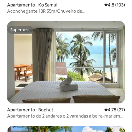
Apartamento ⋅ Ko Samui
4,8 de uma av
4,8 (103)
Aconchegante 1BR 55m/Chuveiro de
Chuva/DW/Secadora/Piscina/Academia/Tênis
Superhost
Superhost
Apartamento ⋅ Bophut
4,78 de uma a
4,78 (27)
Apartamento de 2 andares e 2 varandas à beira-mar em
hotel premiado