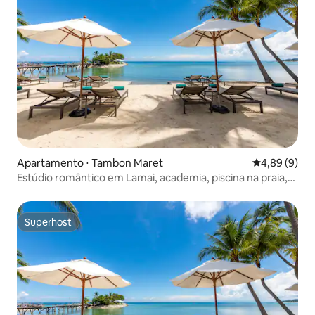
Apartamento ⋅ Tambon Maret
4,89 de uma 
4,89 (9)
Estúdio romântico em Lamai, academia, piscina na praia,
café da manhã
Superhost
Superhost