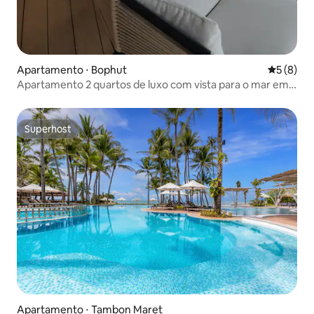
Apartamento ⋅ Bophut
5 de uma 
5 (8)
Apartamento 2 quartos de luxo com vista para o mar em
hotel premiado à beira-mar
Superhost
Superhost
Apartamento ⋅ Tambon Maret