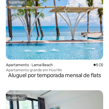
Superhost
Superhost
Apartamento ⋅ Lamai Beach
5 de uma 
5 (3)
Apartamento grande em Hua Hin
Aluguel por temporada mensal de flats
Superhost
Superhost