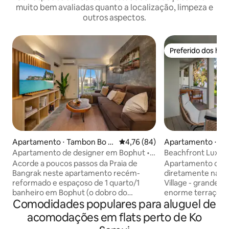
muito bem avaliadas quanto a localização, limpeza e
outros aspectos.
Preferido dos hó
Preferido dos hó
Apartamento ⋅ Tambon Bo P
4,76 de uma avaliação média de
4,76 (84)
Apartamento ⋅ Ko
ut
strict
Apartamento de designer em Bophut •
Beachfront Lux 2
Piscina • Academia • Praia a menos de 1
Winning Hotel w/P
Acorde a poucos passos da Praia de
Apartamento de 
km
Bangrak neste apartamento recém-
diretamente na pr
reformado e espaçoso de 1 quarto/1
Village - grande interior de 110 m ² +
banheiro em Bophut (o dobro do
enorme terraço à 
Comodidades populares para aluguel de
tamanho dos estúdios Replay) com
Praia deslumbrante
cozinha completa, piscina compartilhada
para o mar em tod
acomodações em flats perto de Ko
e academia. Caminhe até a Vila dos
manhã diário gratui