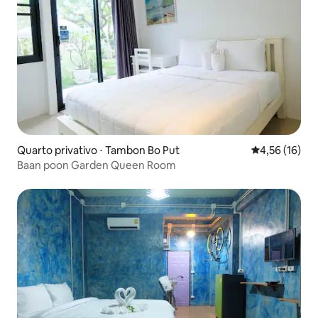
Quarto privativo ⋅ Tambon Bo Put
4,56 de uma a
4,56 (16)
Baan poon Garden Queen Room