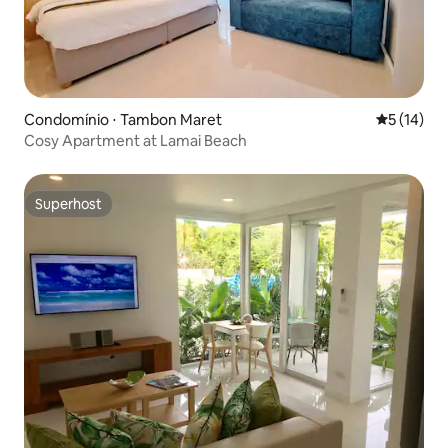
Condomínio ⋅ Tambon Maret
5 de uma a
5 (14)
Cosy Apartment at Lamai Beach
Superhost
Superhost