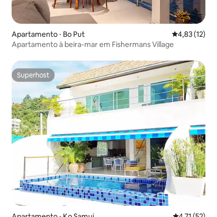
Apartamento ⋅ Bo Put
4,83 de uma a
4,83 (12)
Apartamento à beira-mar em Fishermans Village
Superhost
Superhost
Apartamento ⋅ Ko Samui
4,71 de uma a
4,71 (52)