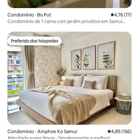
Condomínio ⋅ Bo Put
4,76 de uma a
4,76 (17)
Condomínio de 1 cama com jardim privativo em Samui
Sunrise 24
Preferido dos hóspedes
Preferido dos hóspedes
Condomínio ⋅ Amphoe Ko Samui
4,85 de uma av
4,85 (156)
Almofada super limpa - Simplesmente a melhor!