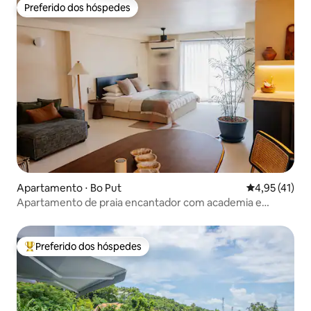
Preferido dos hóspedes
Preferido dos hóspedes
Apartamento ⋅ Bo Put
4,95 de uma a
4,95 (41)
Apartamento de praia encantador com academia e
piscina
Preferido dos hóspedes
Entre os melhores preferidos dos hóspedes