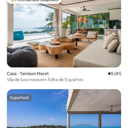
Entre os melhores preferidos dos hóspedes
Casa ⋅ Tambon Maret
5 de uma a
5 (41)
Vila de luxo nova em folha de 5 quartos
Superhost
Superhost