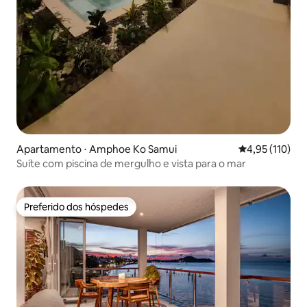
Apartamento ⋅ Amphoe Ko Samui
4,95 de uma av
4,95 (110)
Suíte com piscina de mergulho e vista para o mar
Preferido dos hóspedes
Preferido dos hóspedes