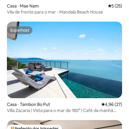
Casa ⋅ Mae Nam
5 de uma a
5 (25)
Vila de frente para o mar - Mandala Beach House
Superhost
Superhost
Casa ⋅ Tambon Bo Put
4,96 de uma a
4,96 (27)
Villa Zacaria | Vista para o mar de 180° | Café da manhã
incluso
Preferido dos hóspedes