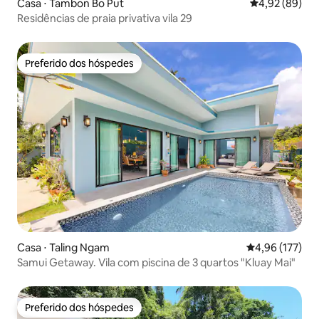
Casa ⋅ Tambon Bo Put
4,92 de uma a
4,92 (89)
Residências de praia privativa vila 29
Preferido dos hóspedes
Preferido dos hóspedes
Casa ⋅ Taling Ngam
4,96 de uma av
4,96 (177)
Samui Getaway. Vila com piscina de 3 quartos "Kluay Mai"
Preferido dos hóspedes
Preferido dos hóspedes