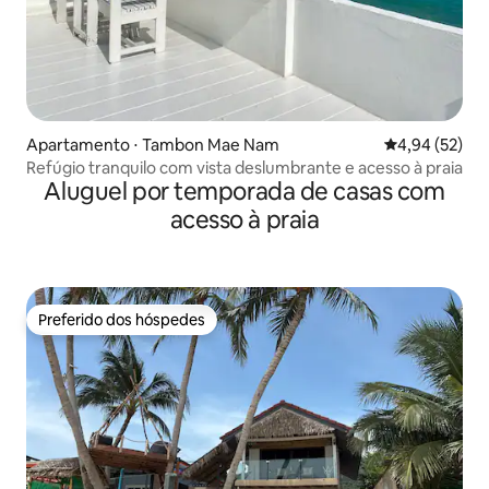
Apartamento ⋅ Tambon Mae Nam
4,94 de uma a
4,94 (52)
Refúgio tranquilo com vista deslumbrante e acesso à praia
Aluguel por temporada de casas com
acesso à praia
Preferido dos hóspedes
Preferido dos hóspedes