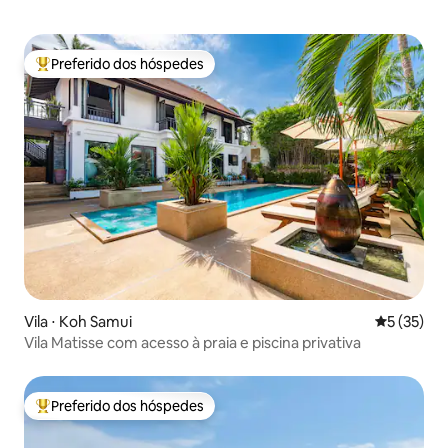
Preferido dos hóspedes
Entre os melhores preferidos dos hóspedes
Vila ⋅ Koh Samui
5 de uma a
5 (35)
Vila Matisse com acesso à praia e piscina privativa
Preferido dos hóspedes
Entre os melhores preferidos dos hóspedes