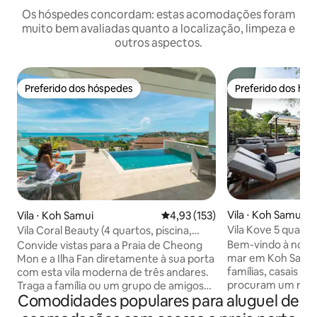
Os hóspedes concordam: estas acomodações foram
muito bem avaliadas quanto a localização, limpeza e
outros aspectos.
Preferido dos hóspedes
Preferido dos hó
Preferido dos hóspedes
Preferido dos hó
Vila ⋅ Koh Samui
Vila ⋅ Koh Samui
4,93 de uma avaliação média de 
4,93 (153)
Vila Kove 5 quarto
Vila Coral Beauty (4 quartos, piscina,
do sol com equipe
acesso a pé até a praia)
Bem-vindo à nossa 
Convide vistas para a Praia de Cheong
mar em Koh Samui,
Mon e a Ilha Fan diretamente à sua porta
famílias, casais e
com esta vila moderna de três andares.
procuram um retir
Traga a família ou um grupo de amigos
Comodidades populares para aluguel de
quartos, cada um 
para desfrutar de vistas panorâmicas da
deslumbrantes par
água de dentro da vila ou enquanto dá