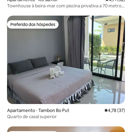
Townhouse à beira-mar com piscina privativa a 70 metros
da praia
Preferido dos hóspedes
Preferido dos hóspedes
Apartamento ⋅ Tambon Bo Put
4,78 de uma a
4,78 (37)
Quarto de casal superior