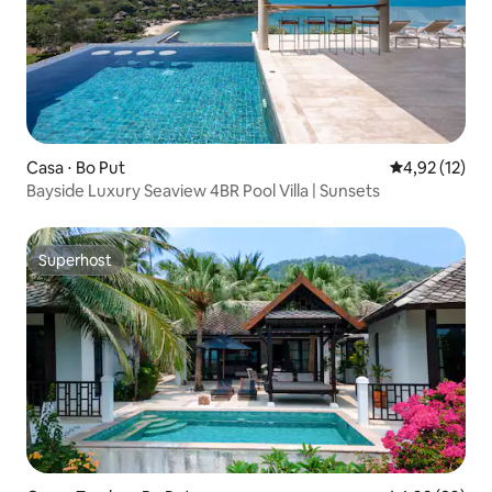
Casa ⋅ Bo Put
4,92 de uma a
4,92 (12)
Bayside Luxury Seaview 4BR Pool Villa | Sunsets
Superhost
Superhost