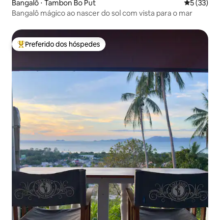
Bangalô ⋅ Tambon Bo Put
5 de uma a
5 (33)
Bangalô mágico ao nascer do sol com vista para o mar
Preferido dos hóspedes
Entre os melhores preferidos dos hóspedes