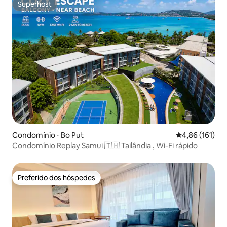
Superhost
Superhost
Condomínio ⋅ Bo Put
4,86 de uma av
4,86 (161)
Condomínio Rеplay Samui 🇹🇭 Tailândia , Wi-Fi rápido
Preferido dos hóspedes
Preferido dos hóspedes