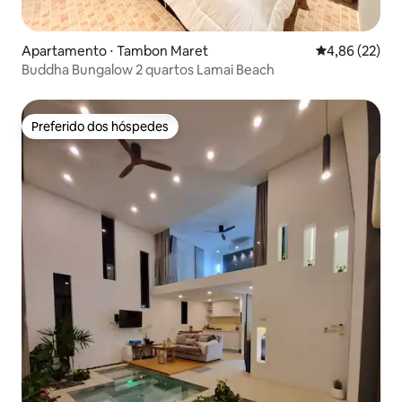
Apartamento ⋅ Tambon Maret
4,86 de uma a
4,86 (22)
Buddha Bungalow 2 quartos Lamai Beach
Preferido dos hóspedes
Preferido dos hóspedes