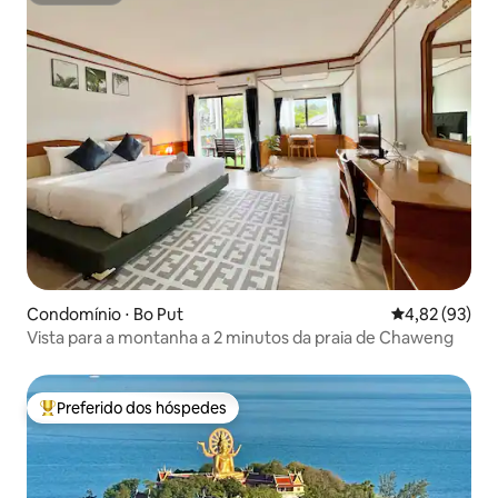
Condomínio ⋅ Bo Put
4,82 de uma a
4,82 (93)
Vista para a montanha a 2 minutos da praia de Chaweng
Preferido dos hóspedes
Entre os melhores preferidos dos hóspedes