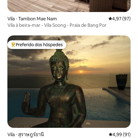
Vila ⋅ Tambon Mae Nam
4,97 de uma a
4,97 (97)
Vila à beira-mar - Vila Soong - Praia de Bang Por
Preferido dos hóspedes
Entre os melhores preferidos dos hóspedes
Vila ⋅ สุราษฎร์ธานี
4,99 de uma a
4,99 (91)