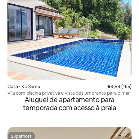
Casa ⋅ Ko Samui
4,99 de uma av
4,99 (165)
Vila com piscina privativa e vista deslumbrante para o mar
Aluguel de apartamento para
temporada com acesso à praia
Superhost
Superhost