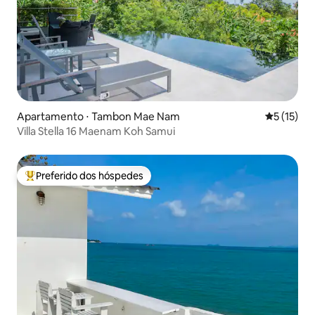
Apartamento ⋅ Tambon Mae Nam
5 de uma a
5 (15)
Villa Stella 16 Maenam Koh Samui
Preferido dos hóspedes
Entre os melhores preferidos dos hóspedes