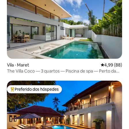
Vila ⋅ Maret
4,99 de uma av
4,99 (88)
The Villa Coco — 3 quartos — Piscina de spa — Perto da
praia
Preferido dos hóspedes
Entre os melhores preferidos dos hóspedes