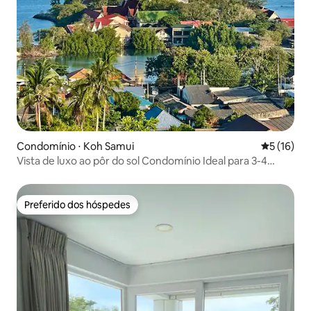
Condomínio ⋅ Koh Samui
5 de uma a
5 (16)
Vista de luxo ao pôr do sol Condomínio Ideal para 3-4
hóspedes.
Preferido dos hóspedes
Preferido dos hóspedes