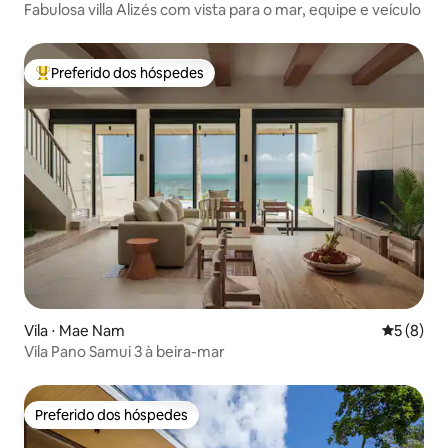
Fabulosa villa Alizés com vista para o mar, equipe e veículo
Preferido dos hóspedes
Entre os melhores preferidos dos hóspedes
Vila ⋅ Mae Nam
5 de uma 
5 (8)
Vila Pano Samui 3 à beira-mar
Preferido dos hóspedes
Preferido dos hóspedes