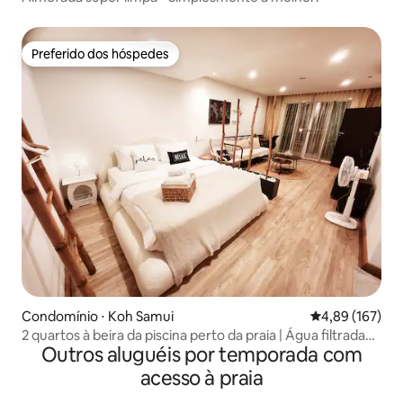
Preferido dos hóspedes
Preferido dos hóspedes
Condomínio ⋅ Koh Samui
4,89 de uma av
4,89 (167)
2 quartos à beira da piscina perto da praia | Água filtrada
Outros aluguéis por temporada com
no quarto
acesso à praia