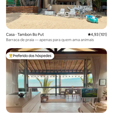
Casa ⋅ Tambon Bo Put
4,93 de uma av
4,93 (101)
Barraca de praia — apenas para quem ama animais
Preferido dos hóspedes
Entre os melhores preferidos dos hóspedes