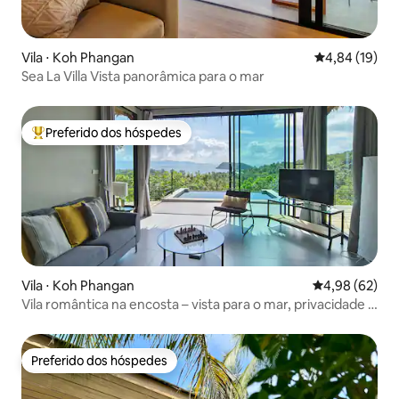
Vila ⋅ Koh Phangan
4,84 de uma a
4,84 (19)
Sea La Villa Vista panorâmica para o mar
Preferido dos hóspedes
Entre os melhores preferidos dos hóspedes
Vila ⋅ Koh Phangan
4,98 de uma a
4,98 (62)
Vila romântica na encosta – vista para o mar, privacidade e
piscina
Preferido dos hóspedes
Preferido dos hóspedes