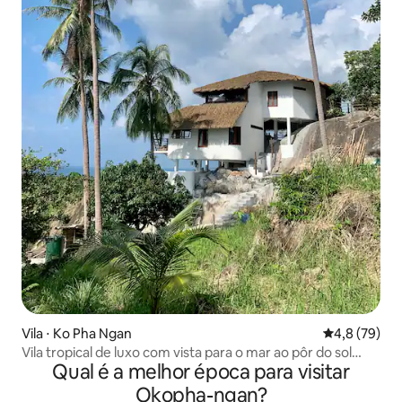
Vila ⋅ Ko Pha Ngan
4,8 de uma a
4,8 (79)
Vila tropical de luxo com vista para o mar ao pôr do sol
Qual é a melhor época para visitar
BAAN YAO
Okopha-ngan?