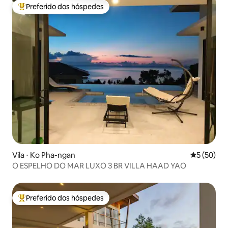
Preferido dos hóspedes
Entre os melhores preferidos dos hóspedes
Vila ⋅ Ko Pha-ngan
5 de uma a
5 (50)
O ESPELHO DO MAR LUXO 3 BR VILLA HAAD YAO
Preferido dos hóspedes
Entre os melhores preferidos dos hóspedes