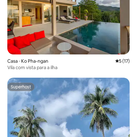
Casa ⋅ Ko Pha-ngan
5 de uma a
5 (17)
Vila com vista para a ilha
Superhost
Superhost