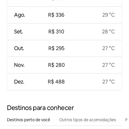
Ago.
R$ 336
29 °C
Set.
R$ 310
28 °C
Out.
R$ 295
27 °C
Nov.
R$ 280
27 °C
Dez.
R$ 488
27 °C
Destinos para conhecer
Destinos perto de você
Outros tipos de acomodações
Pr