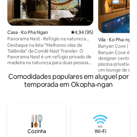
Casa ⋅ Ko Pha Ngan
4,94 de uma avaliação média de
4,94 (95)
Panorama Nest · Refúgio na natureza
Vila ⋅ Ko Pha-ngan
com vista para o mar e ar-condicionado
Destaque na lista "Melhores vilas da
Banyan Cove | Vila
Tailândia" da Condé Nast Traveler. O
salgada e lounge
Banyan Cove é uma
Panorama Nest é um refúgio privado de
designer centrad
madeira na natureza para duas pessoas,
piscina privativa 
rodeado por vegetação tropical, com
um lounge de des
vista panorâmica para o mar e para a ilha.
Comodidades populares em aluguel por
na beira da água. 
Destaques: 🌅 Vistas deslumbrantes 🛏️
ao teto abrem a á
temporada em Okopha-ngan
Quarto com vista para o mar e ar-
espaçoso terraço à
condicionado 🌿 Refúgio privado de
área de jantar cob
madeira na natureza 🚿 Chuveiro com
quartos com banhei
efeito de chuva e produtos de higiene
para a montanha e
pessoal ecológicos 🍳 Cozinha
completa, TV de 75
totalmente equipada 🪴 Terraço aberto
rápida, lavanderia
e área de estar Perfeita para casais ou
hóspedes. Indepe
viajantes individuais que buscam
Madeua Wan, a po
Cozinha
Wi-Fi
conforto, tranquilidade e uma viagem
Thong Sala e Hin K