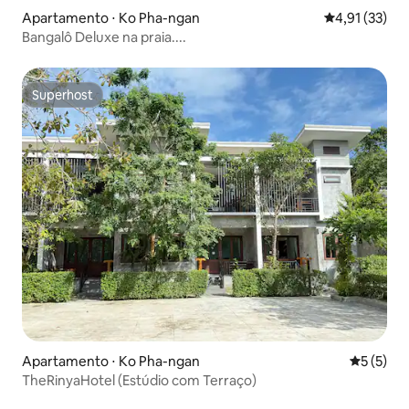
Apartamento ⋅ Ko Pha-ngan
4,91 de uma a
4,91 (33)
Bangalô Deluxe na praia....
Superhost
Superhost
Apartamento ⋅ Ko Pha-ngan
5 de uma 
5 (5)
TheRinyaHotel (Estúdio com Terraço)