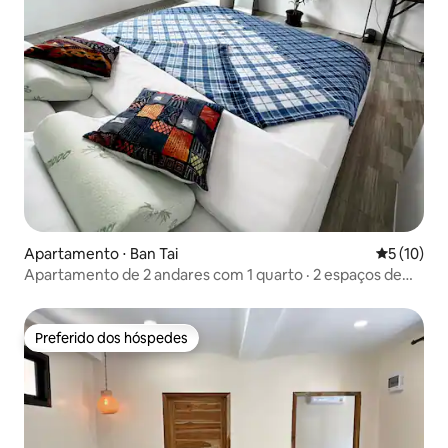
Apartamento ⋅ Ban Tai
5 de uma a
5 (10)
Apartamento de 2 andares com 1 quarto · 2 espaços de
trabalho
Preferido dos hóspedes
Preferido dos hóspedes