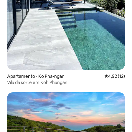
Apartamento ⋅ Ko Pha-ngan
4,92 de uma a
4,92 (12)
Vila da sorte em Koh Phangan