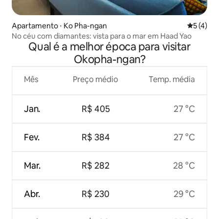
Apartamento ⋅ Ko Pha-ngan
5 de uma 
5 (4)
No céu com diamantes: vista para o mar em Haad Yao
Qual é a melhor época para visitar
Okopha-ngan?
Mês
Preço médio
Temp. média
Jan.
R$ 405
27 °C
Fev.
R$ 384
27 °C
Mar.
R$ 282
28 °C
Abr.
R$ 230
29 °C