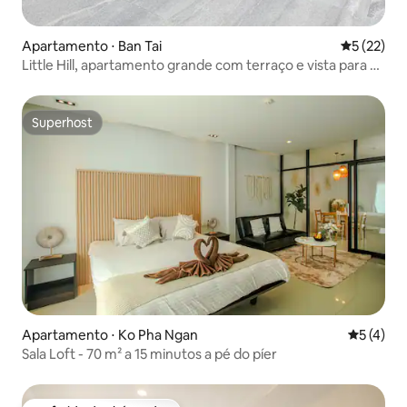
Apartamento ⋅ Ban Tai
5 de uma a
5 (22)
Little Hill, apartamento grande com terraço e vista para o
mar
Superhost
Superhost
Apartamento ⋅ Ko Pha Ngan
5 de uma 
5 (4)
Sala Loft - 70 m² a 15 minutos a pé do píer