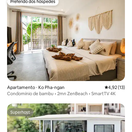
Preferido dos hóspedes
Preferido dos hóspedes
Apartamento ⋅ Ko Pha-ngan
4,92 de uma a
4,92 (13)
Condomínio de bambu • 2mn ZenBeach • SmartTV 4K
Superhost
Superhost