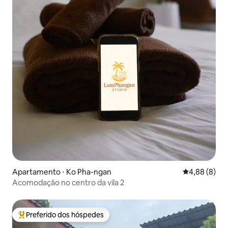
Apartamento ⋅ Ko Pha-ngan
4,88 de uma 
4,88 (8)
Acomodação no centro da vila 2
Preferido dos hóspedes
Entre os melhores preferidos dos hóspedes