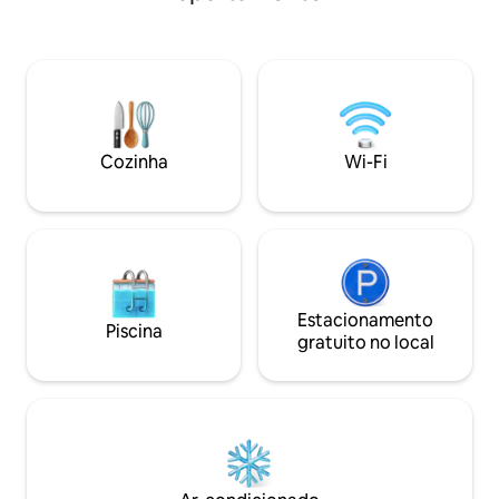
velocidade. Esta joia recém-reformada é
casa moderna com entrada privativa e
o que você estava
total privacidade. Rodeado por uma
tranquilidade tropical, perfeitamente
localizado entre Thong Sala e Haad Rin —
perto de cafés, ioga, mercado noturno e
do Full Moon. Acorde com o canto dos
pássaros, adormeça com o som das
Cozinha
Wi-Fi
ondas.
Estacionamento
Piscina
gratuito no local