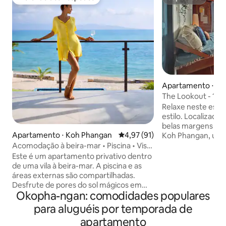
Preferido dos hóspedes
Superhost
Apartamento ⋅ Ko
The Lookout - 1 c
vista para o mar in
Relaxe neste espa
estilo. Localizado
belas margens da 
Apartamento ⋅ Koh Phangan
4,97 de uma avaliação média de
4,97 (91)
Koh Phangan, uma
sua rica cultura lo
Acomodação à beira-mar • Piscina • Vista
frescos, água do ma
para o mar • Apartamento de 2 quartos
Este é um apartamento privativo dentro
areia branca. Est
de uma vila à beira-mar. A piscina e as
quarto no último
áreas externas são compartilhadas.
deck privativo com
Desfrute de pores do sol mágicos em
marinha azul, uma
Okopha-ngan: comodidades populares
sua varanda privativa neste
equipada, cama kin
apartamento elegante e bem iluminado
para aluguéis por temporada de
aconchegante, chuv
de 2 quartos, a apenas 30 metros da
apartamento
jantar interno/ext
praia. Localizado no último andar de uma