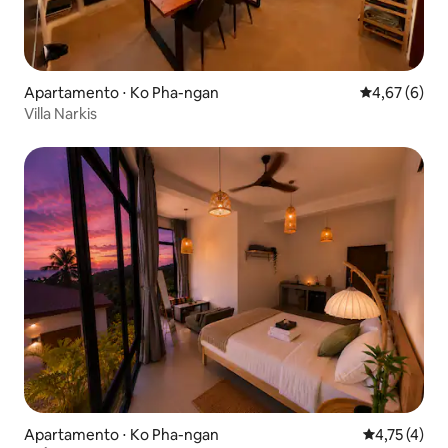
Apartamento ⋅ Ko Pha-ngan
4,67 de uma 
4,67 (6)
Villa Narkis
Apartamento ⋅ Ko Pha-ngan
4,75 de uma 
4,75 (4)