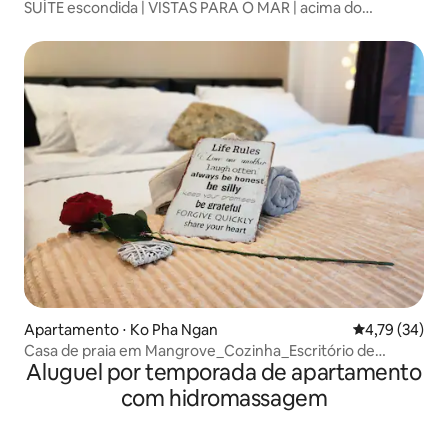
SUÍTE escondida | VISTAS PARA O MAR | acima do
Tomorrow X
Apartamento ⋅ Ko Pha Ngan
4,79 de uma a
4,79 (34)
Casa de praia em Mangrove_Cozinha_Escritório de
Aluguel por temporada de apartamento
canto_Ar-condicionado
com hidromassagem