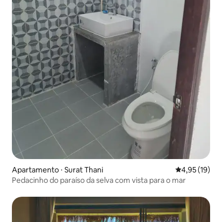
Apartamento ⋅ Surat Thani
4,95 de uma a
4,95 (19)
Pedacinho do paraíso da selva com vista para o mar