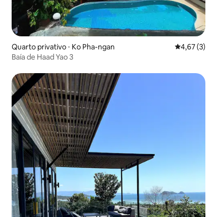
Quarto privativo ⋅ Ko Pha-ngan
4,67 de uma 
4,67 (3)
Baía de Haad Yao 3