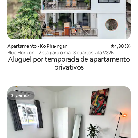
Apartamento ⋅ Ko Pha-ngan
4,88 de uma 
4,88 (8)
Blue Horizon - Vista para o mar 3 quartos villa V32B
Aluguel por temporada de apartamento
privativos
Superhost
Superhost