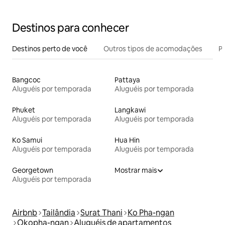
Destinos para conhecer
Destinos perto de você
Outros tipos de acomodações
Pr
Bangcoc
Pattaya
Aluguéis por temporada
Aluguéis por temporada
Phuket
Langkawi
Aluguéis por temporada
Aluguéis por temporada
Ko Samui
Hua Hin
Aluguéis por temporada
Aluguéis por temporada
Georgetown
Mostrar mais
Aluguéis por temporada
Airbnb
Tailândia
Surat Thani
Ko Pha-ngan
Okopha-ngan
Aluguéis de apartamentos