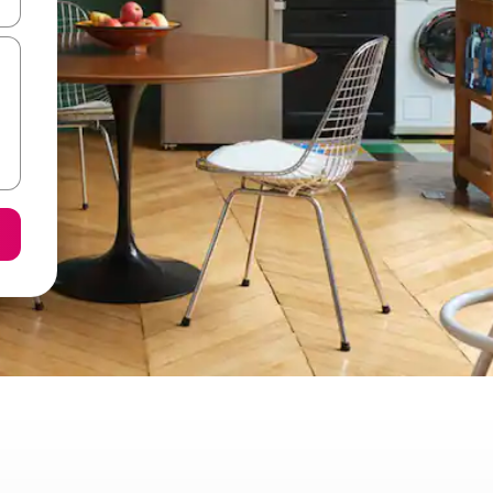
ore-os usando as seta para cima e para baixo do teclado ou tocando e