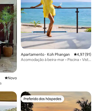
Apartamento ⋅ Koh Phangan
4,97 de uma avaliação
4,97 (91)
Acomodação à beira-mar • Piscina • Vista
para o mar • Apartamento de 2 quartos
Novo lugar para ficar
Novo
a
Preferido dos hóspedes
Preferido dos hóspedes