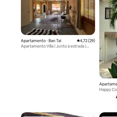
Apartamento ⋅ Ban Tai
4,72 de uma avaliação 
4,72 (29)
Apartamento Villa | Junto à estrada |
Acessível
Apartame
Happy Coc