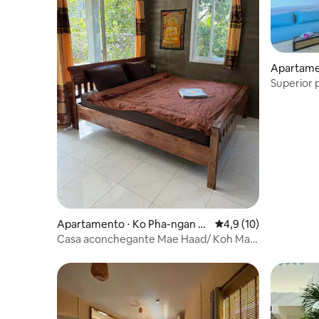
Apartamen
Superior 
Apartamento ⋅ Ko Pha-ngan Di
4,9 de uma avaliação 
4,9 (10)
strict
Casa aconchegante Mae Haad/ Koh Maa
Beach