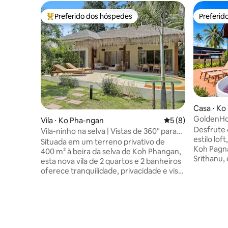
Preferido dos hóspedes
Preferid
Entre os melhores preferidos dos hóspedes
Preferid
Casa ⋅ Ko
GoldenHour
Vila ⋅ Ko Pha-ngan
5 de uma avaliação
5 (8)
jacuzzi ao
Desfrute 
Vila-ninho na selva | Vistas de 360° para
estilo lof
as palmeiras | Sons da natureza
Situada em um terreno privativo de
Koh Pagna
400 m² à beira da selva de Koh Phangan,
Srithanu, 
esta nova vila de 2 quartos e 2 banheiros
momento r
oferece tranquilidade, privacidade e vista
Observe q
panorâmica para as palmeiras. Aproveite
da rua da 
sua piscina privativa, um jardim iluminado
temporada
e uma mesa de jantar para seis pessoas.
vezes. As instalações incluem chuveiro
Belos móveis de madeira de teca
externo, 
adicionam calor e um toque tropical
as palmei