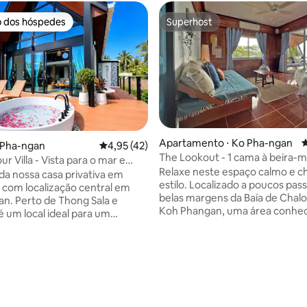
o dos hóspedes
Superhost
o dos hóspedes
Superhost
Apartamento ⋅ Ko Pha-ngan
4
 Pha-ngan
4,95 de uma avaliação média de 5, 42 avalia
4,95 (42)
The Lookout - 1 cama à beira-
 Villa - Vista para o mar e
 média de 5, 8 avaliações
vista para o mar incrível!
Relaxe neste espaço calmo e c
 pôr do sol
da nossa casa privativa em
estilo. Localizado a poucos pas
t, com localização central em
belas margens da Baía de Chal
n. Perto de Thong Sala e
Koh Phangan, uma área conhec
é um local ideal para um
sua rica cultura local, frutos do
elaxante e agradável na ilha.
frescos, água do mar cristalina 
ue a vivenda fica do outro lado
areia branca. Este apartamento
praia, portanto, durante a alta
quarto no último andar vem c
, pode haver tráfego às
deck privativo com vista para 
marinha azul, uma cozinha tot
jacuzzi com vista para a água e
equipada, cama king size, sala 
ras, além de estacionamento