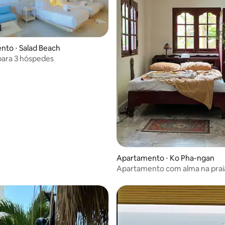
to ⋅ Salad Beach
para 3 hóspedes
média de 5, 10 avaliações
Apartamento ⋅ Ko Pha-ngan
Apartamento com alma na prai