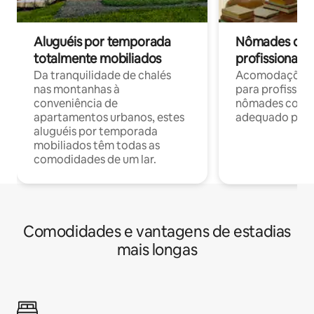
Aluguéis por temporada
Nômades digit
totalmente mobiliados
profissionais 
Da tranquilidade de chalés
Acomodações c
nas montanhas à
para profission
conveniência de
nômades com W
apartamentos urbanos, estes
adequado para 
aluguéis por temporada
mobiliados têm todas as
comodidades de um lar.
Comodidades e vantagens de estadias
mais longas