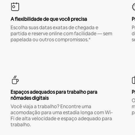
A flexibilidade de que você precisa
P
Escolha suas datas exatas de chegada e
P
partida e reserve online com facilidade — sem
d
papelada ou outros compromissos.*
s
Espaços adequados para trabalho para
P
nômades digitais
O
Você viaja a trabalho? Encontre uma
m
acomodação para uma estadia longa com Wi-
p
Fi de alta velocidade e espaço adequado para
trabalho.