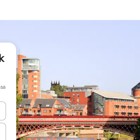
k
asa
ore-os usando as seta para cima e para baixo do teclado ou tocando e