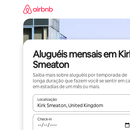
Pular
para
o
conteúdo
Aluguéis mensais em Kir
Smeaton
Saiba mais sobre aluguéis por temporada de
longa duração que fazem você se sentir em c
em estadias de um mês ou mais.
Localização
Quando os resultados estiverem disponíveis, expl
Check-in