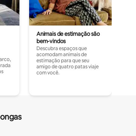
Animais de estimação são
bem-vindos
Descubra espaços que
acomodam animais de
arco,
estimação para que seu
orada
amigo de quatro patas viaje
os
com você.
longas