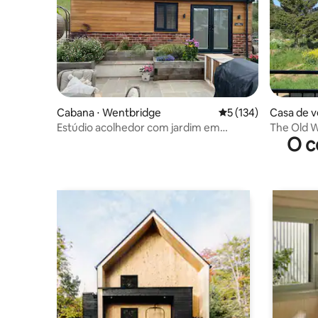
Cabana ⋅ Wentbridge
5 de uma avaliação m
5 (134)
Casa de v
h
Estúdio acolhedor com jardim em
The Old 
O c
Wentbridge
quarto