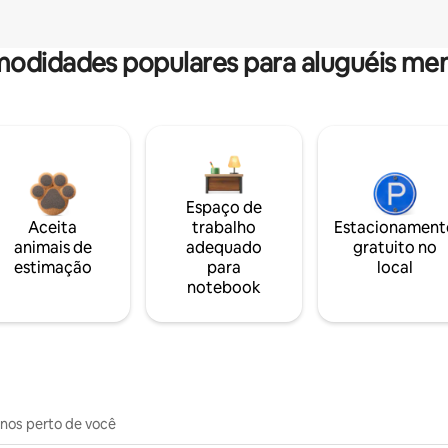
odidades populares para aluguéis men
Espaço de
Aceita
trabalho
Estacionament
animais de
adequado
gratuito no
estimação
para
local
notebook
inos perto de você