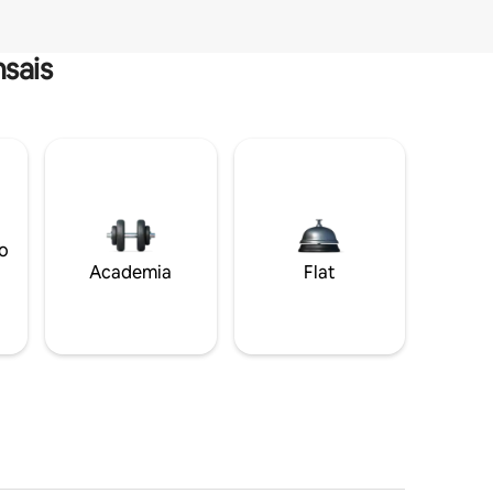
sais
o
Academia
Flat