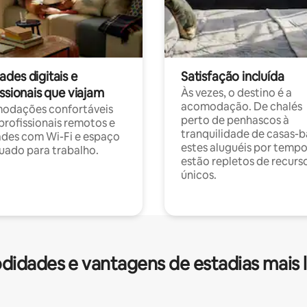
des digitais e
Satisfação incluída
ssionais que viajam
Às vezes, o destino é a
acomodação. De chalés
odações confortáveis
perto de penhascos à
profissionais remotos e
tranquilidade de casas-b
des com Wi-Fi e espaço
estes aluguéis por temp
ado para trabalho.
estão repletos de recurs
únicos.
idades e vantagens de estadias mais 