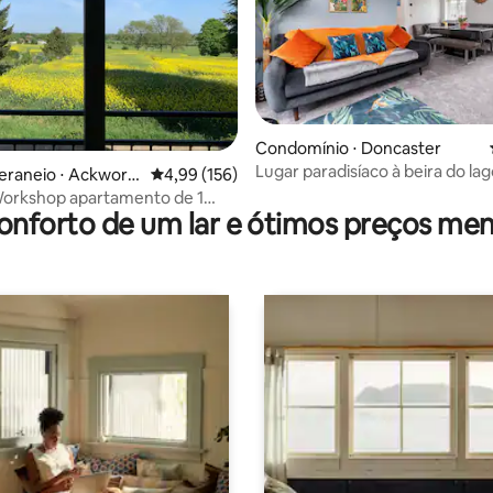
Condomínio ⋅ Doncaster
Lugar paradisíaco à beira do la
édia de 5, 134 avaliações
eraneio ⋅ Ackwort
4,99 de uma avaliação média de 5, 156 avalia
4,99 (156)
Doncaster
Workshop apartamento de 1
onforto de um lar e ótimos preços men