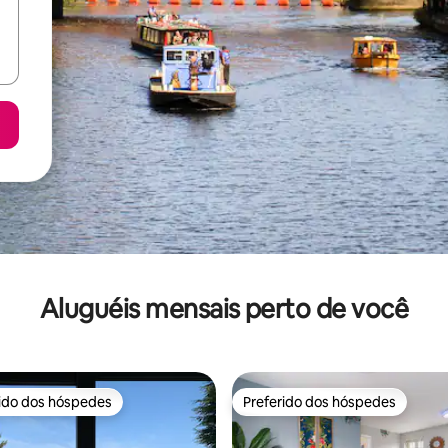
Aluguéis mensais perto de você
rido dos hóspedes
Preferido dos hóspedes
 melhores preferidos dos hóspedes
Preferido dos hóspedes