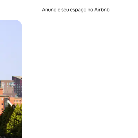
Anuncie seu espaço no Airbnb
 deslizando o dedo na tela.