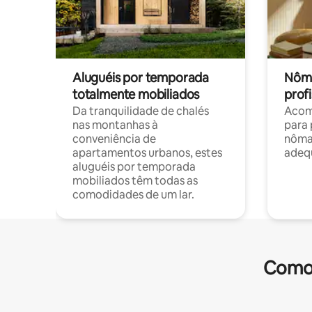
Aluguéis por temporada
Nôma
totalmente mobiliados
profi
Da tranquilidade de chalés
Acom
nas montanhas à
para 
conveniência de
nôma
apartamentos urbanos, estes
adequ
aluguéis por temporada
mobiliados têm todas as
comodidades de um lar.
Comod