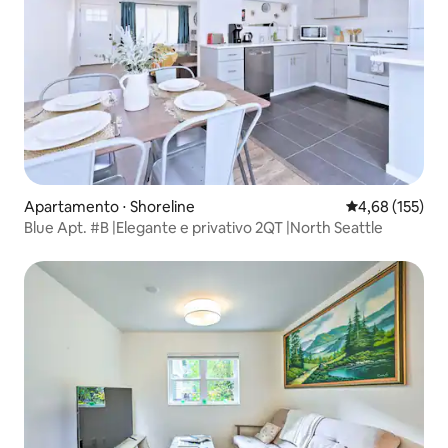
Apartamento ⋅ Shoreline
4,68 de uma av
4,68 (155)
Blue Apt. #B |Elegante e privativo 2QT |North Seattle