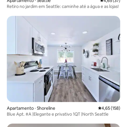
Apartamento ⋅ Seattle
4,65 de uma a
4,65 (37)
Retiro no jardim em Seattle: caminhe até a água e as lojas!
Apartamento ⋅ Shoreline
4,65 de uma av
4,65 (158)
Blue Apt. #A |Elegante e privativo 1QT |North Seattle