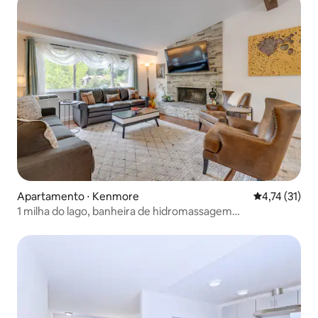
Apartamento ⋅ Kenmore
4,74 de uma a
4,74 (31)
1 milha do lago, banheira de hidromassagem
compartilhada! Kenmore Retreat