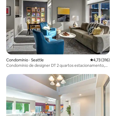
Condomínio ⋅ Seattle
4,73 de uma av
4,73 (316)
Condomínio de designer DT 2 quartos estacionamento,
banheira, piscina - 99 wa