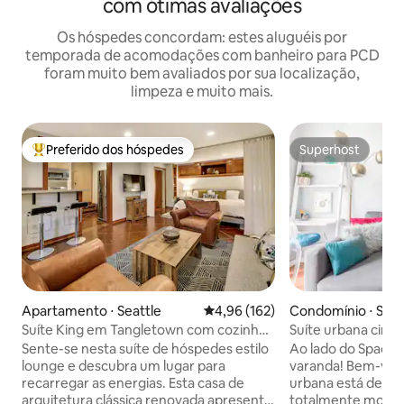
com ótimas avaliações
Os hóspedes concordam: estes aluguéis por
temporada de acomodações com banheiro para PCD
foram muito bem avaliados por sua localização,
limpeza e muito mais.
Preferido dos hóspedes
Superhost
Entre os melhores preferidos dos hóspedes
Superhost
Apartamento ⋅ Seattle
4,96 de uma avaliação média de 
4,96 (162)
Condomínio ⋅ Seat
Suíte King em Tangletown com cozinha
Suíte urbana cinco
completa e estúdio privativo
cidade, vista para
Sente-se nesta suíte de hóspedes estilo
Ao lado do Space N
lounge e descubra um lugar para
varanda! Bem-vindo a casa! Esta suíte
recarregar as energias. Esta casa de
urbana está deco
arquitetura clássica renovada apresenta
totalmente mobil