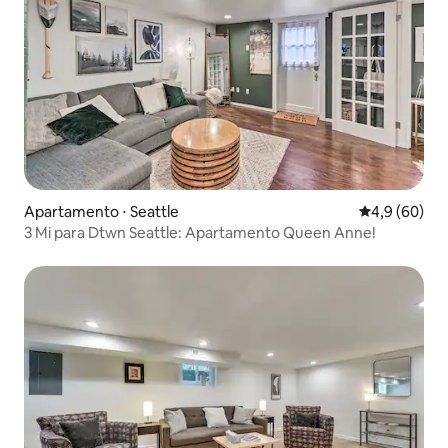
Apartamento ⋅ Seattle
4,9 de uma a
4,9 (60)
3 Mi para Dtwn Seattle: Apartamento Queen Anne!