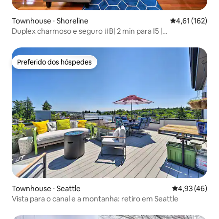
Townhouse ⋅ Shoreline
4,61 de uma av
4,61 (162)
Duplex charmoso e seguro #B| 2 min para I5 |
Estacionamento
Preferido dos hóspedes
Preferido dos hóspedes
Townhouse ⋅ Seattle
4,93 de uma a
4,93 (46)
Vista para o canal e a montanha: retiro em Seattle