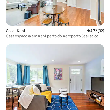
Casa ⋅ Kent
4,72 de uma a
4,72 (32)
Casa espaçosa em Kent perto do Aeroporto SeaTac com
pátio