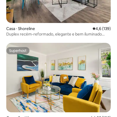
Casa ⋅ Shoreline
4,6 de uma av
4,6 (139)
Duplex recém-reformado, elegante e bem iluminado
#A|2 min até I5
Superhost
Superhost