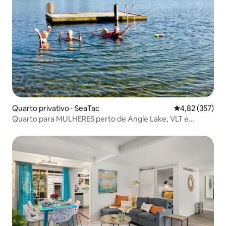
Quarto privativo ⋅ SeaTac
4,82 de uma av
4,82 (357)
Quarto para MULHERES perto de Angle Lake, VLT e
aeroporto