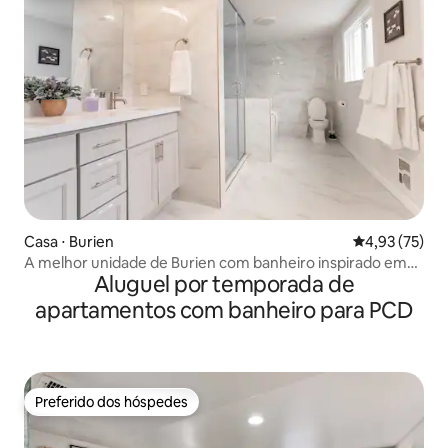
Casa ⋅ Burien
4,93 de uma a
4,93 (75)
A melhor unidade de Burien com banheiro inspirado em
Aluguel por temporada de
spa
apartamentos com banheiro para PCD
Preferido dos hóspedes
Preferido dos hóspedes