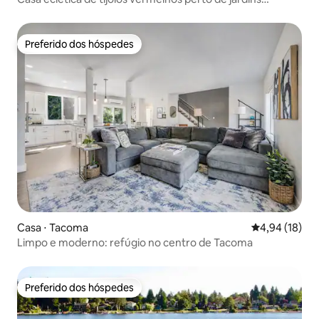
japoneses
Preferido dos hóspedes
Preferido dos hóspedes
Casa ⋅ Tacoma
4,94 de uma a
4,94 (18)
Limpo e moderno: refúgio no centro de Tacoma
Preferido dos hóspedes
Preferido dos hóspedes