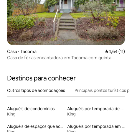
Casa ⋅ Tacoma
4,64 de uma a
4,64 (11)
Casa de férias encantadora em Tacoma com quintal
cercado
Destinos para conhecer
Outros tipos de acomodações
Principais pontos turísticos po
Aluguéis de condomínios
Aluguéis por temporada de acomodações de luxo
King
King
Aluguéis de espaços que aceitam animais de estimação
Aluguéis por temporada em albergue
King
King