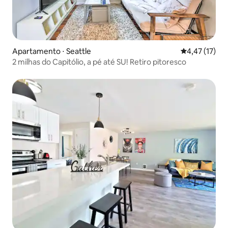
Apartamento ⋅ Seattle
4,47 de uma a
4,47 (17)
2 milhas do Capitólio, a pé até SU! Retiro pitoresco