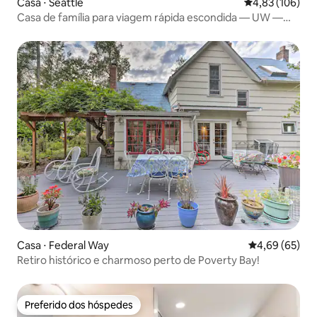
Casa ⋅ Seattle
4,83 de uma av
4,83 (106)
Casa de família para viagem rápida escondida — UW —
Hospital infantil
Casa ⋅ Federal Way
4,69 de uma a
4,69 (65)
Retiro histórico e charmoso perto de Poverty Bay!
Preferido dos hóspedes
Preferido dos hóspedes