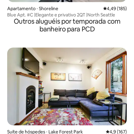
Apartamento ⋅ Shoreline
4,49 de uma av
4,49 (185)
Blue Apt. #C |Elegante e privativo 2QT |North Seattle
Outros aluguéis por temporada com
banheiro para PCD
Suíte de hóspedes ⋅ Lake Forest Park
4,9 de uma av
4,9 (167)