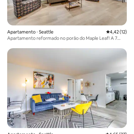
Apartamento ⋅ Seattle
4,42 de uma a
4,42 (12)
Apartamento reformado no porão do Maple Leaf! A 7
milhas de Seattle