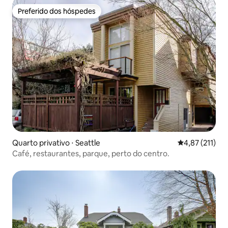
Preferido dos hóspedes
Preferido dos hóspedes
Quarto privativo ⋅ Seattle
4,87 de uma av
4,87 (211)
Café, restaurantes, parque, perto do centro.