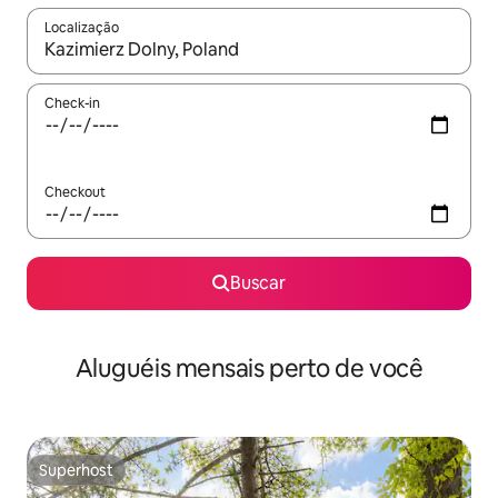
Localização
Quando os resultados estiverem disponíveis, explore-os usando
Check-in
Checkout
Buscar
Aluguéis mensais perto de você
Superhost
Superhost