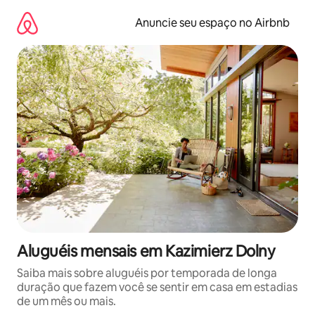
Pular
para
Anuncie seu espaço no Airbnb
o
conteúdo
Aluguéis mensais em Kazimierz Dolny
Saiba mais sobre aluguéis por temporada de longa
duração que fazem você se sentir em casa em estadias
de um mês ou mais.