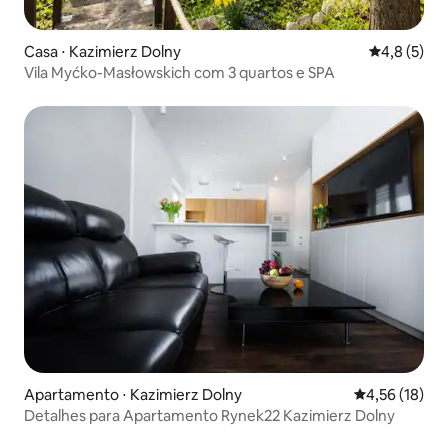
Casa ⋅ Kazimierz Dolny
4,8 de uma 
4,8 (5)
Vila Myćko-Masłowskich com 3 quartos e SPA
Apartamento ⋅ Kazimierz Dolny
4,56 de uma a
4,56 (18)
Detalhes para Apartamento Rynek22 Kazimierz Dolny