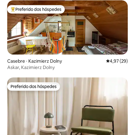
Preferido dos hóspedes
Entre os melhores preferidos dos hóspedes
Casebre ⋅ Kazimierz Dolny
4,97 de uma a
4,97 (29)
Askar, Kazimierz Dolny
Preferido dos hóspedes
Preferido dos hóspedes