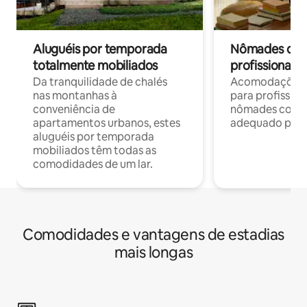
Aluguéis por temporada
Nômades digit
totalmente mobiliados
profissionais 
Da tranquilidade de chalés
Acomodações c
nas montanhas à
para profission
conveniência de
nômades com W
apartamentos urbanos, estes
adequado para 
aluguéis por temporada
mobiliados têm todas as
comodidades de um lar.
Comodidades e vantagens de estadias
mais longas