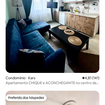
Condomínio ⋅ Kars
4,81 de uma av
4,81 (141)
Apartamento CHIQUE e ACONCHEGANTE no centro da
cidade-Masalpark 2 ❄️ ⛄️ 🚂 ❤️
Preferido dos hóspedes
Preferido dos hóspedes