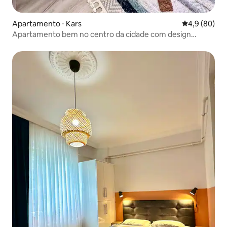
Apartamento ⋅ Kars
4,9 de uma a
4,9 (80)
Apartamento bem no centro da cidade com design
elegante e moderno