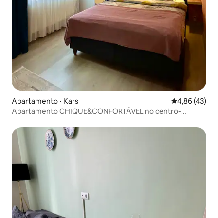
Apartamento ⋅ Kars
4,86 de uma a
4,86 (43)
Apartamento CHIQUE&CONFORTÁVEL no centro-
Masalpark 1