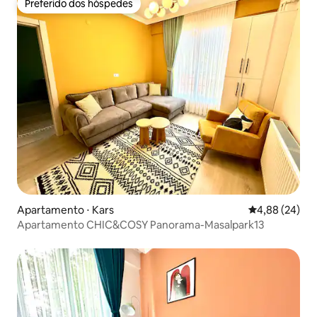
Preferido dos hóspedes
Preferido dos hóspedes
Apartamento ⋅ Kars
4,88 de uma a
4,88 (24)
Apartamento CHIC&COSY Panorama-Masalpark13