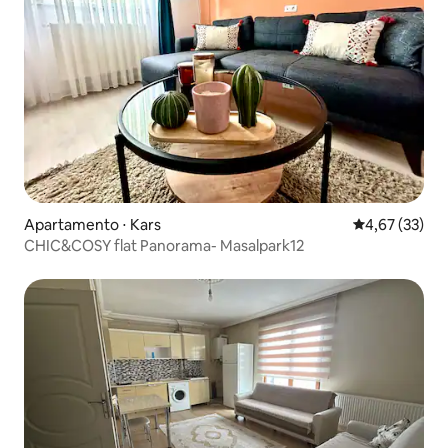
Apartamento ⋅ Kars
4,67 de uma a
4,67 (33)
CHIC&COSY flat Panorama- Masalpark12