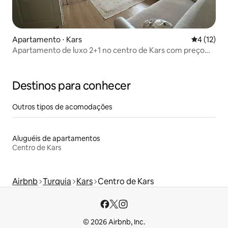
Apartamento ⋅ Kars
4 de uma a
4 (12)
Apartamento de luxo 2+1 no centro de Kars com preço
promocional
Destinos para conhecer
Outros tipos de acomodações
Aluguéis de apartamentos
Centro de Kars
Airbnb
Turquia
Kars
Centro de Kars
© 2026 Airbnb, Inc.