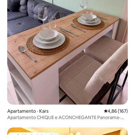
Apartamento ⋅ Kars
4,86 de uma av
4,86 (167)
Apartamento CHIQUE e ACONCHEGANTE Panorama-
Masalpark1❄️⛄️🚂❤️