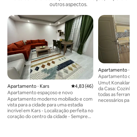
outros aspectos.
Apartamento ⋅ Ka
Apartamento de lu
Kars com preço p
Umut Konakları Bem-vindos! Destaques
Apartamento ⋅ Kars
4,83 de uma avaliação média de
4,83 (46)
da Casa: Cozinha totalmente equipada:
Apartamento espaçoso e novo
todas as ferrament
Apartamento moderno mobiliado e com
necessários para 
vista para a cidade para uma estadia
estão disponíveis.
incrível em Kars - Localização perfeita no
suas próprias refeições! 
coração do centro da cidade - Sempre
moderno: relaxe 
seguro e silencioso - Perto de
e higiênico. Está totalmente mobiliado,
supermercados e transportes públicos -
tudo, de televisão 
a estação de comboios fica a uma curta
disponível Informações de localização: