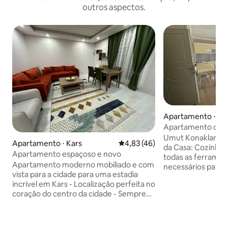
outros aspectos.
Apartamento ⋅ Ka
Apartamento de lu
Kars com preço p
Umut Konakları Bem-vindos! Destaques
Apartamento ⋅ Kars
4,83 de uma avaliação média de
4,83 (46)
da Casa: Cozinha totalmente equipada:
Apartamento espaçoso e novo
todas as ferrament
Apartamento moderno mobiliado e com
necessários para 
vista para a cidade para uma estadia
estão disponíveis.
incrível em Kars - Localização perfeita no
suas próprias refeições! 
coração do centro da cidade - Sempre
moderno: relaxe 
seguro e silencioso - Perto de
e higiênico. Está totalmente mobiliado,
supermercados e transportes públicos -
tudo, de televisão 
a estação de comboios fica a uma curta
disponível Informações de localização: