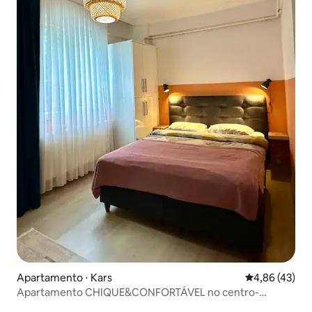
Apartamento ⋅ Kars
4,86 de uma a
4,86 (43)
Apartamento CHIQUE&CONFORTÁVEL no centro-
Masalpark 1