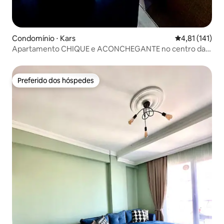
Condomínio ⋅ Kars
4,81 de uma av
4,81 (141)
Apartamento CHIQUE e ACONCHEGANTE no centro da
cidade-Masalpark 2 ❄️ ⛄️ 🚂 ❤️
Preferido dos hóspedes
Preferido dos hóspedes