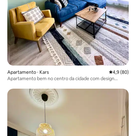
Apartamento ⋅ Kars
4,9 de uma a
4,9 (80)
Apartamento bem no centro da cidade com design
elegante e moderno