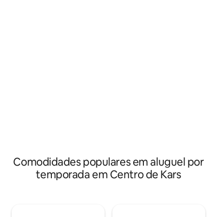
distância a pé ( 750 metros e 10 minutos
Kars/Centro fica a
a pé) e o aeroporto fica a 7,9 km e a 13
pé do bazar. Há r
minutos de carro. - Forneça passeios
e linhas de micro-
diários no comando (Ani, Lago Çıldır,
proximidades.
Palácio Ishak Pasha, Castelo do Diabo,
etc.) -perfectivamente grande para 6
hóspedes
Comodidades populares em aluguel por
temporada em Centro de Kars