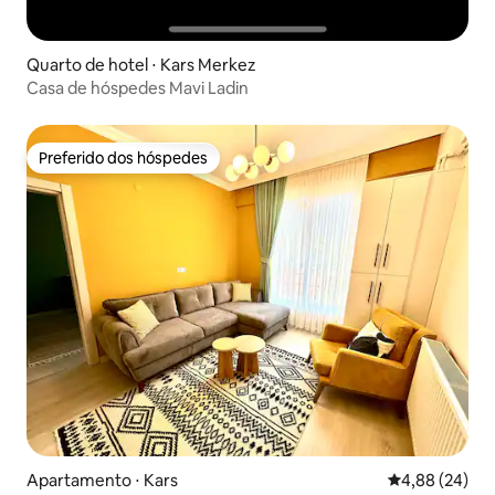
Quarto de hotel ⋅ Kars Merkez
Casa de hóspedes Mavi Ladin
Preferido dos hóspedes
Preferido dos hóspedes
Apartamento ⋅ Kars
4,88 de uma a
4,88 (24)