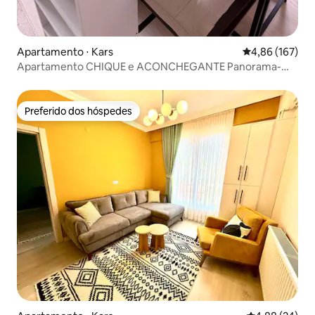
Apartamento ⋅ Kars
4,86 de uma av
4,86 (167)
Apartamento CHIQUE e ACONCHEGANTE Panorama-
Masalpark1❄️⛄️🚂❤️
Preferido dos hóspedes
Preferido dos hóspedes