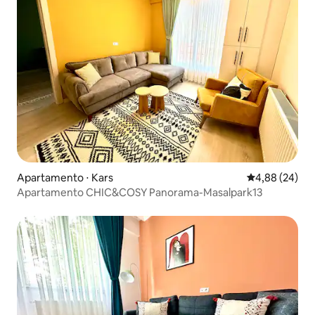
Apartamento ⋅ Kars
4,88 de uma a
4,88 (24)
Apartamento CHIC&COSY Panorama-Masalpark13