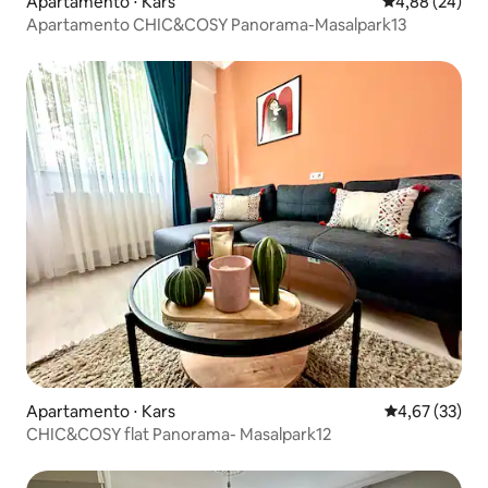
Apartamento ⋅ Kars
4,88 de uma a
4,88 (24)
Apartamento CHIC&COSY Panorama-Masalpark13
Apartamento ⋅ Kars
4,67 de uma a
4,67 (33)
CHIC&COSY flat Panorama- Masalpark12