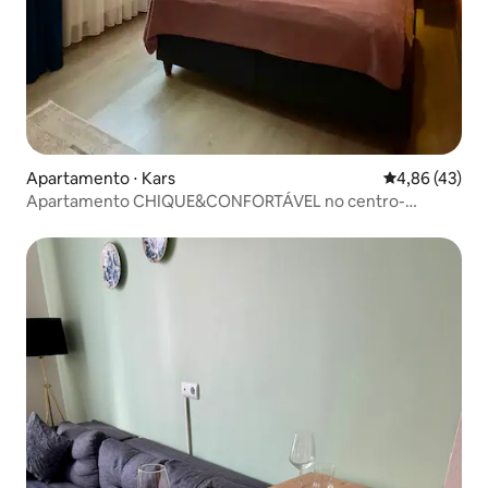
Apartamento ⋅ Kars
4,86 de uma a
4,86 (43)
Apartamento CHIQUE&CONFORTÁVEL no centro-
Masalpark 1