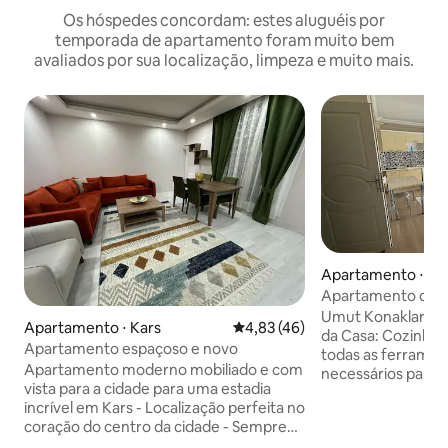
Os hóspedes concordam: estes aluguéis por
temporada de apartamento foram muito bem
avaliados por sua localização, limpeza e muito mais.
Apartamento ⋅ Ka
Apartamento de lu
Kars com preço p
Umut Konakları Bem-vindos! Destaques
Apartamento ⋅ Kars
4,83 de uma avaliação média de
4,83 (46)
da Casa: Cozinha totalmente equipada:
Apartamento espaçoso e novo
todas as ferrament
Apartamento moderno mobiliado e com
necessários para 
vista para a cidade para uma estadia
estão disponíveis.
incrível em Kars - Localização perfeita no
suas próprias refeições! 
coração do centro da cidade - Sempre
moderno: relaxe 
seguro e silencioso - Perto de