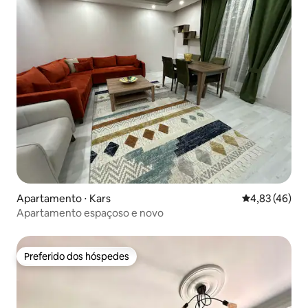
Apartamento ⋅ Kars
4,83 de uma a
4,83 (46)
Apartamento espaçoso e novo
Preferido dos hóspedes
Preferido dos hóspedes