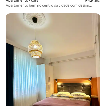
Apartamento ⋅ Kars
4,9 de uma a
4,9 (80)
Apartamento bem no centro da cidade com design
elegante e moderno