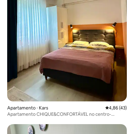
Apartamento ⋅ Kars
4,86 de uma a
4,86 (43)
Apartamento CHIQUE&CONFORTÁVEL no centro-
Masalpark 1