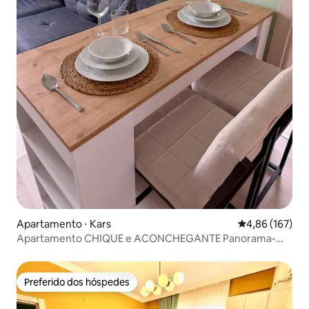
Apartamento ⋅ Kars
4,86 de uma av
4,86 (167)
Apartamento CHIQUE e ACONCHEGANTE Panorama-
Masalpark1❄️⛄️🚂❤️
Preferido dos hóspedes
Preferido dos hóspedes