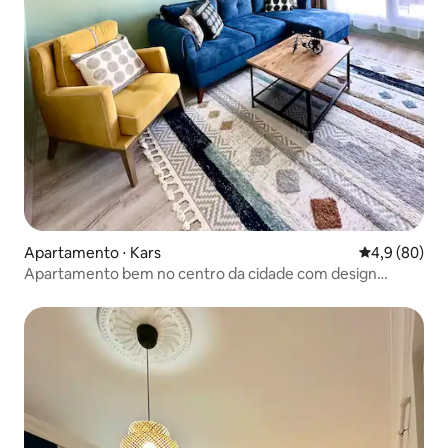
Apartamento ⋅ Kars
4,9 de uma a
4,9 (80)
Apartamento bem no centro da cidade com design
elegante e moderno