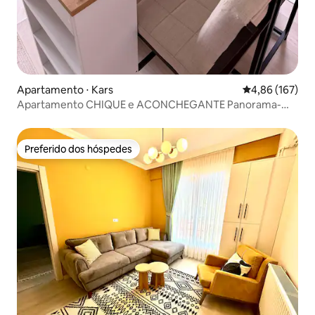
Apartamento ⋅ Kars
4,86 de uma av
4,86 (167)
Apartamento CHIQUE e ACONCHEGANTE Panorama-
Masalpark1❄️⛄️🚂❤️
Preferido dos hóspedes
Preferido dos hóspedes