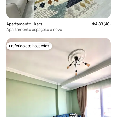
Apartamento ⋅ Kars
4,83 de uma a
4,83 (46)
Apartamento espaçoso e novo
Preferido dos hóspedes
Preferido dos hóspedes