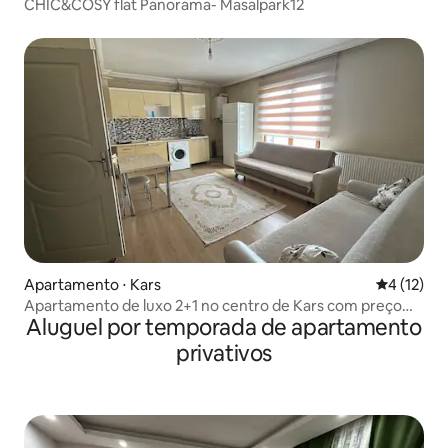
CHIC&COSY flat Panorama- Masalpark12
Apartamento ⋅ Kars
4 de uma a
4 (12)
Apartamento de luxo 2+1 no centro de Kars com preço
Aluguel por temporada de apartamento
promocional
privativos