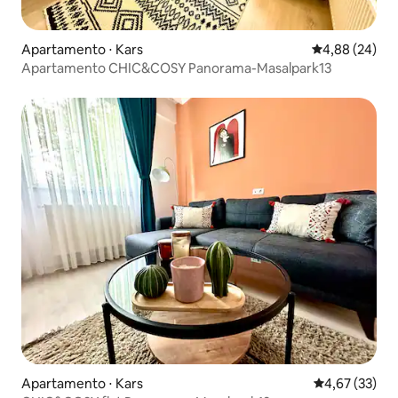
Apartamento ⋅ Kars
4,88 de uma a
4,88 (24)
Apartamento CHIC&COSY Panorama-Masalpark13
Apartamento ⋅ Kars
4,67 de uma a
4,67 (33)