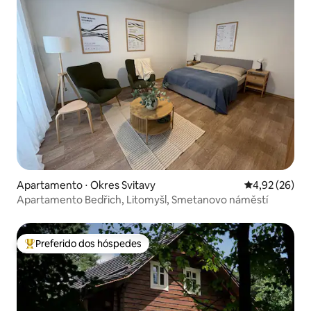
Apartamento ⋅ Okres Svitavy
4,92 de uma a
4,92 (26)
Apartamento Bedřich, Litomyšl, Smetanovo náměstí
Preferido dos hóspedes
Entre os melhores preferidos dos hóspedes