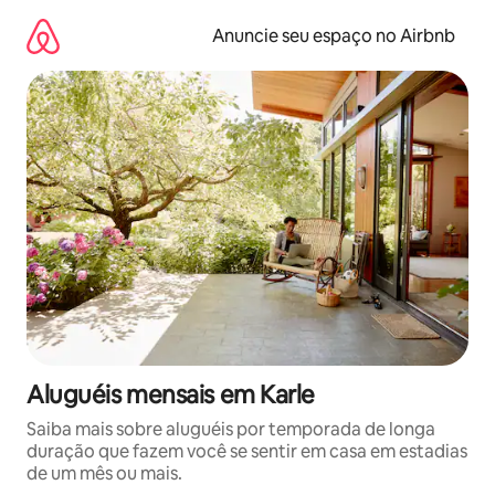
Pular
para
Anuncie seu espaço no Airbnb
o
conteúdo
Aluguéis mensais em Karle
Saiba mais sobre aluguéis por temporada de longa
duração que fazem você se sentir em casa em estadias
de um mês ou mais.