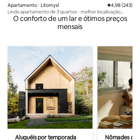
Apartamento ⋅ Litomysl
4,98 de uma ava
4,98 (243)
Lindo apartamento de 3 quartos - melhor localização
O conforto de um lar e ótimos preços
central
mensais
Aluguéis por temporada
Nômades digit