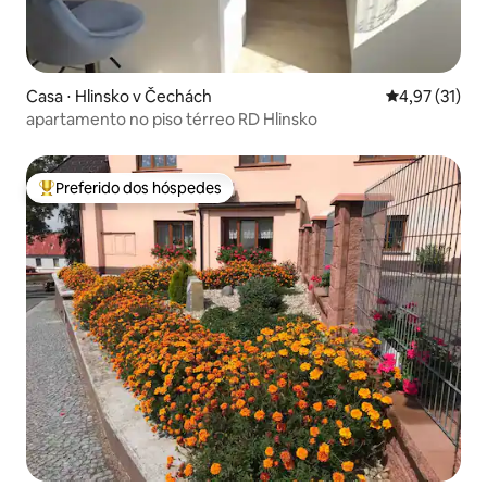
Casa ⋅ Hlinsko v Čechách
4,97 de uma a
4,97 (31)
apartamento no piso térreo RD Hlinsko
Preferido dos hóspedes
Entre os melhores preferidos dos hóspedes