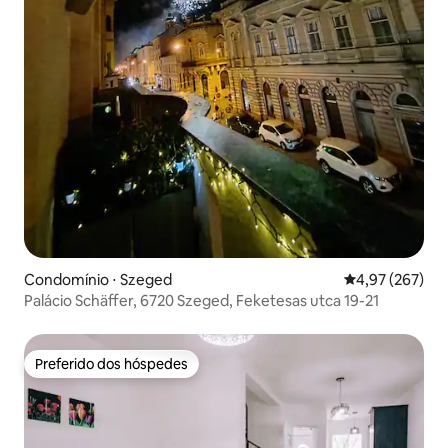
Condomínio ⋅ Szeged
4,97 de uma av
4,97 (267)
Palácio Schäffer, 6720 Szeged, Feketesas utca 19-21
Preferido dos hóspedes
Preferido dos hóspedes