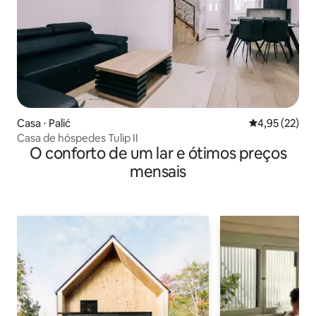
Casa ⋅ Palić
4,95 de uma a
4,95 (22)
Casa de hóspedes Tulip II
O conforto de um lar e ótimos preços
mensais