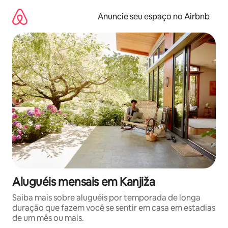
Pular
para
Anuncie seu espaço no Airbnb
o
conteúdo
Aluguéis mensais em Kanjiža
Saiba mais sobre aluguéis por temporada de longa
duração que fazem você se sentir em casa em estadias
de um mês ou mais.