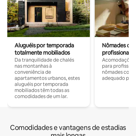
Aluguéis por temporada
Nômades digit
totalmente mobiliados
profissionais 
Da tranquilidade de chalés
Acomodações c
nas montanhas à
para profission
conveniência de
nômades com W
apartamentos urbanos, estes
adequado para 
aluguéis por temporada
mobiliados têm todas as
comodidades de um lar.
Comodidades e vantagens de estadias
mais longas