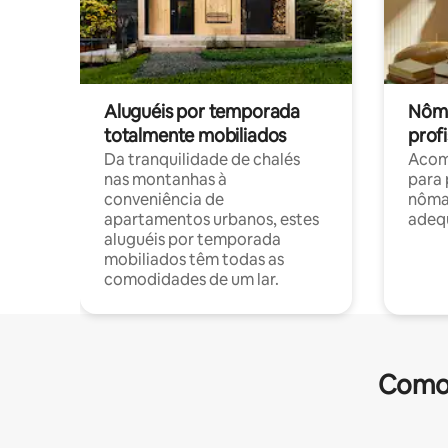
Aluguéis por temporada
Nôma
totalmente mobiliados
profi
Da tranquilidade de chalés
Acom
nas montanhas à
para 
conveniência de
nôma
apartamentos urbanos, estes
adequ
aluguéis por temporada
mobiliados têm todas as
comodidades de um lar.
Comod