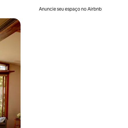
Anuncie seu espaço no Airbnb
 deslizando o dedo na tela.