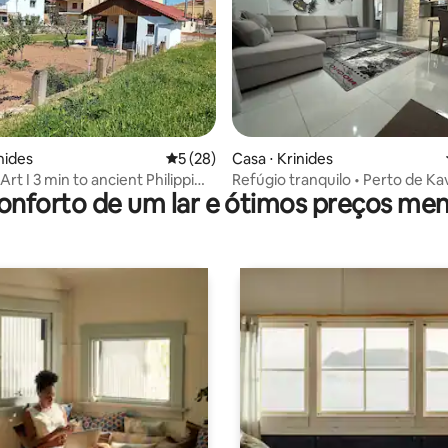
média de 5, 82 avaliações
nides
5 de uma avaliação média de 5, 28 avalia
5 (28)
Casa ⋅ Krinides
t I 3 min to ancient Philippi
Refúgio tranquilo • Perto de Ka
onforto de um lar e ótimos preços men
hs