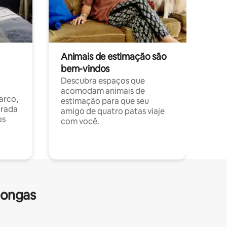
Animais de estimação são
bem-vindos
Descubra espaços que
acomodam animais de
arco,
estimação para que seu
orada
amigo de quatro patas viaje
os
com você.
longas