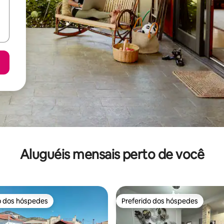
Aluguéis mensais perto de você
o dos hóspedes
Preferido dos hóspedes
o dos hóspedes
Preferido dos hóspedes