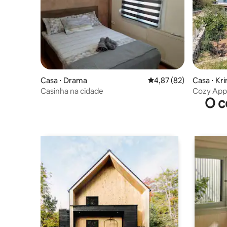
Casa ⋅ Drama
4,87 de uma avaliação 
4,87 (82)
Casa ⋅ Kri
Casinha na cidade
Cozy AppAr
O c
&mudbat