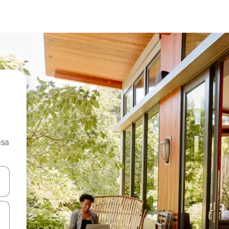
asa
ore-os usando as seta para cima e para baixo do teclado ou tocando e