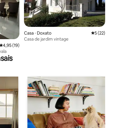
Casa ⋅ Doxato
5 de uma avaliação
5 (22)
Casa de jardim vintage
ções
4,95 de uma avaliação média de 5, 19 avaliações
4,95 (19)
vala
sais