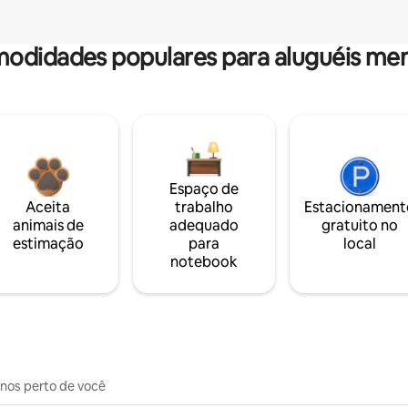
odidades populares para aluguéis men
Espaço de
Aceita
trabalho
Estacionament
animais de
adequado
gratuito no
estimação
para
local
notebook
inos perto de você