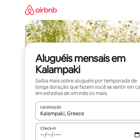
Pular
para
o
conteúdo
Aluguéis mensais em
Kalampaki
Saiba mais sobre aluguéis por temporada de
longa duração que fazem você se sentir em c
em estadias de um mês ou mais.
Localização
Quando os resultados estiverem disponíveis, expl
Check-in