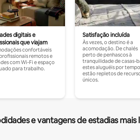
des digitais e
Satisfação incluída
ssionais que viajam
Às vezes, o destino é a
acomodação. De chalés
odações confortáveis
perto de penhascos à
profissionais remotos e
tranquilidade de casas-b
des com Wi-Fi e espaço
estes aluguéis por temp
ado para trabalho.
estão repletos de recurs
únicos.
idades e vantagens de estadias mais 