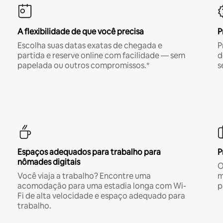
A flexibilidade de que você precisa
P
Escolha suas datas exatas de chegada e
P
partida e reserve online com facilidade — sem
d
papelada ou outros compromissos.*
s
Espaços adequados para trabalho para
P
nômades digitais
O
Você viaja a trabalho? Encontre uma
m
acomodação para uma estadia longa com Wi-
p
Fi de alta velocidade e espaço adequado para
trabalho.