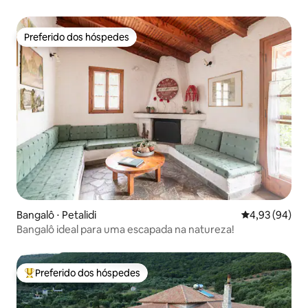
Preferido dos hóspedes
Preferido dos hóspedes
Bangalô ⋅ Petalidi
4,93 de uma a
4,93 (94)
Bangalô ideal para uma escapada na natureza!
Preferido dos hóspedes
Entre os melhores preferidos dos hóspedes