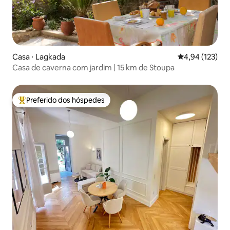
Casa ⋅ Lagkada
4,94 de uma av
4,94 (123)
Casa de caverna com jardim | 15 km de Stoupa
Preferido dos hóspedes
Entre os melhores preferidos dos hóspedes