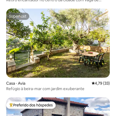
estacionamento
Superhost
Superhost
Casa ⋅ Avia
4,79 de uma a
4,79 (33)
Refúgio à beira-mar com jardim exuberante
Preferido dos hóspedes
Entre os melhores preferidos dos hóspedes