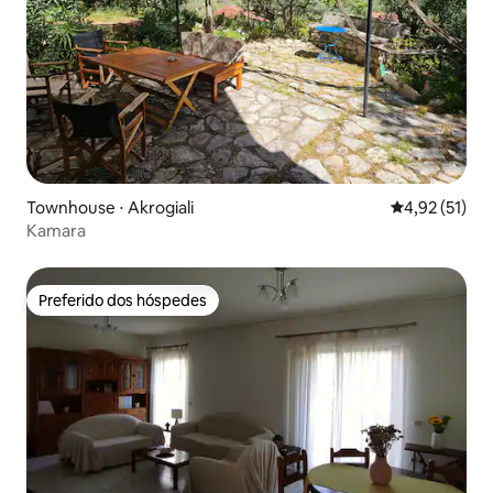
Townhouse ⋅ Akrogiali
4,92 de uma a
4,92 (51)
Kamara
Preferido dos hóspedes
Preferido dos hóspedes