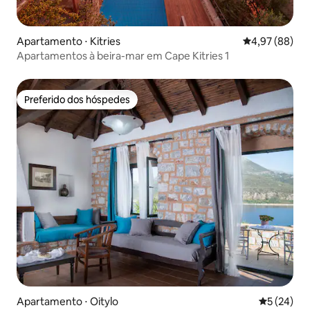
Apartamento ⋅ Kitries
4,97 de uma a
4,97 (88)
Apartamentos à beira-mar em Cape Kitries 1
Preferido dos hóspedes
Preferido dos hóspedes
Apartamento ⋅ Oitylo
5 de uma a
5 (24)