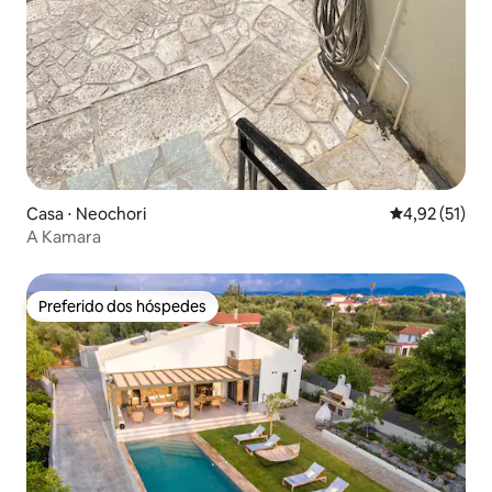
Casa ⋅ Neochori
4,92 de uma a
4,92 (51)
A Kamara
Preferido dos hóspedes
Preferido dos hóspedes