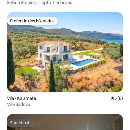
Selana Studios — apto Tindareos
Preferido dos hóspedes
Preferido dos hóspedes
Vila ⋅ Kalamata
5 de uma 
5 (8)
Villa Sadova
Superhost
Superhost