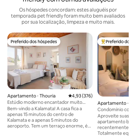
Os hóspedes concordam: estes aluguéis por
temporada pet friendly foram muito bem avaliados
por sua localização, limpeza e muito mais.
Preferido dos hóspedes
Preferido dos 
Preferido dos hóspedes
Entre os melhore
Apartamento ⋅ Thouria
4,93 de uma avaliação média de 
4,93 (376)
Estúdio moderno encantador muito
Apartamento ⋅ Ka
perto do aeroporto
Bem-vindo a Kalamata! A casa fica a
Condomínio com lo
apenas 15 minutos do centro de
centro da cidade 
Aproveite suas fér
Kalamata e a apenas 5 minutos do
apartamento bem 
aeroporto. Tem um terraço enorme, é
recentemente ren
adequado para animais de estimação e
Totalmente equipa