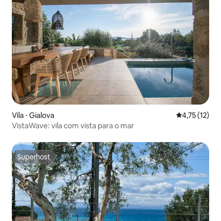
Vila ⋅ Gialova
4,75 de uma a
4,75 (12)
VistaWave: vila com vista para o mar
Superhost
Superhost