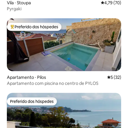
Vila ⋅ Stoupa
4,79 de uma a
4,79 (70)
Pyrgaki
Preferido dos hóspedes
Entre os melhores preferidos dos hóspedes
Apartamento ⋅ Pilos
5 de uma a
5 (32)
Apartamento com piscina no centro de PYLOS
Preferido dos hóspedes
Preferido dos hóspedes