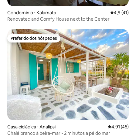
Condomínio ⋅ Kalamata
4,9 de uma a
4,9 (41)
Renovated and Comfy House next to the Center
Preferido dos hóspedes
Preferido dos hóspedes
Casa cicládica ⋅ Analipsi
4,91 de uma a
4,91 (45)
Chalé branco à beira-mar • 2 minutos a pé do mar