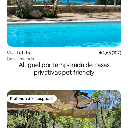
Vila ⋅ Lefktro
4,65 de uma av
4,65 (107)
Casa Lavanda
Aluguel por temporada de casas
privativas pet friendly
Preferido dos hóspedes
Preferido dos hóspedes