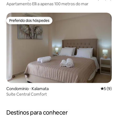
Apartamento Elli a apenas 100 metros do mar
Preferido dos hóspedes
Preferido dos hóspedes
Condomínio ⋅ Kalamata
5 de uma 
5 (9)
Suíte Central Comfort
Destinos para conhecer