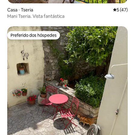
Casa ⋅ Tseria
5 de uma a
5 (47)
Mani Tseria. Vista fantástica
Preferido dos hóspedes
Preferido dos hóspedes