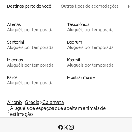
Destinos perto de você
Outros tipos de acomodações
Pr
Atenas
Tessalônica
Aluguéis por temporada
Aluguéis por temporada
Santorini
Bodrum
Aluguéis por temporada
Aluguéis por temporada
Míconos
Ksamil
Aluguéis por temporada
Aluguéis por temporada
Paros
Mostrar mais
Aluguéis por temporada
Airbnb
Grécia
Calamata
Aluguéis de espaços que aceitam animais de
estimação