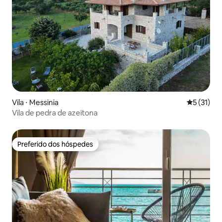
Vila ⋅ Messinia
5 de uma a
5 (31)
Vila de pedra de azeitona
Preferido dos hóspedes
Preferido dos hóspedes