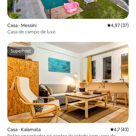
Casa ⋅ Messini
4,97 de uma a
4,97 (37)
Casa de campo de luxo
Superhost
Superhost
Casa ⋅ Kalamata
4,7 de uma a
4,7 (43)
Retiro encantador no centro da cidade com vaga de