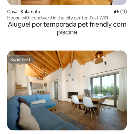
Casa ⋅ Kalamata
5 de uma a
5 (11)
House with courtyard in the city center. Fast WiFi
Aluguel por temporada pet friendly com
piscina
Superhost
Superhost