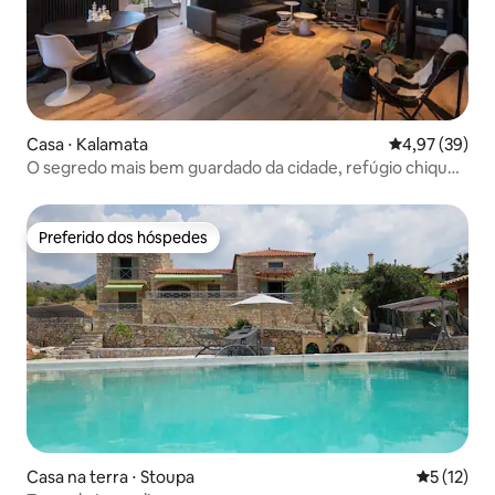
Casa ⋅ Kalamata
4,97 de uma a
4,97 (39)
O segredo mais bem guardado da cidade, refúgio chique
e luxuoso
Preferido dos hóspedes
Preferido dos hóspedes
Casa na terra ⋅ Stoupa
5 de uma a
5 (12)