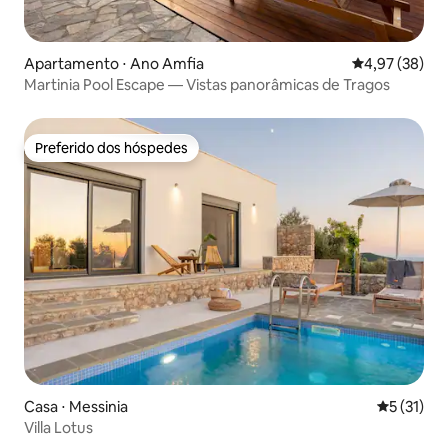
Apartamento ⋅ Ano Amfia
4,97 de uma a
4,97 (38)
Martinia Pool Escape — Vistas panorâmicas de Tragos
Preferido dos hóspedes
Preferido dos hóspedes
Casa ⋅ Messinia
5 de uma a
5 (31)
Villa Lotus