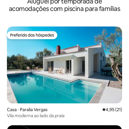
Aluguel por temporada de
acomodações com piscina para famílias
Preferido dos hóspedes
Preferido dos hóspedes
Casa ⋅ Paralia Vergas
4,95 de uma a
4,95 (21)
Vila moderna ao lado da praia