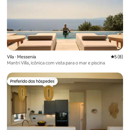
Vila ⋅ Messenia
5 de uma 
5 (8)
Mantri Villa, icônica com vista para o mar e piscina
Preferido dos hóspedes
Preferido dos hóspedes