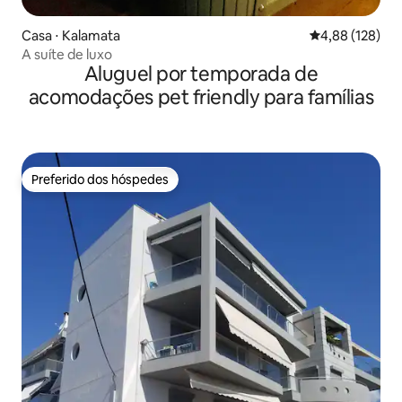
Casa ⋅ Kalamata
4,88 de uma av
4,88 (128)
A suíte de luxo
Aluguel por temporada de
acomodações pet friendly para famílias
Preferido dos hóspedes
Preferido dos hóspedes