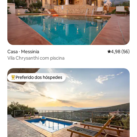
Casa ⋅ Messinia
4,98 de uma a
4,98 (56)
Vila Chrysanthi com piscina
Preferido dos hóspedes
Entre os melhores preferidos dos hóspedes