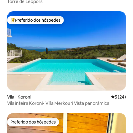
Torre de Leopolis
Preferido dos hóspedes
Entre os melhores preferidos dos hóspedes
Vila ⋅ Koroni
5 de uma a
5 (24)
Vila inteira Koroni- Villa Merkouri Vista panorâmica
Preferido dos hóspedes
Preferido dos hóspedes