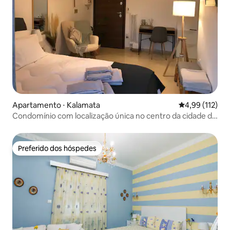
Apartamento ⋅ Kalamata
4,99 de uma av
4,99 (112)
Condomínio com localização única no centro da cidade de
Kalamata
Preferido dos hóspedes
Preferido dos hóspedes