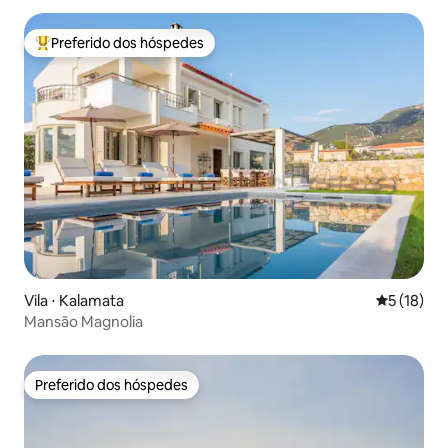
Preferido dos hóspedes
Entre os melhores preferidos dos hóspedes
Vila ⋅ Kalamata
5 de uma a
5 (18)
Mansão Magnolia
Preferido dos hóspedes
Preferido dos hóspedes