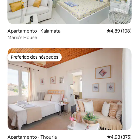
Apartamento ⋅ Kalamata
4,89 de uma av
4,89 (108)
Maria's House
Preferido dos hóspedes
Preferido dos hóspedes
Apartamento ⋅ Thouria
4,93 de uma av
4,93 (375)