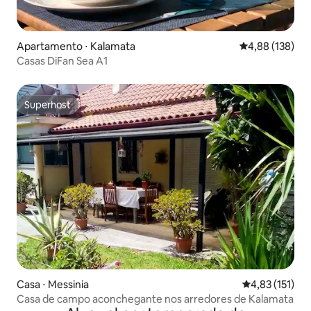
Apartamento ⋅ Kalamata
4,88 de uma av
4,88 (138)
Casas DiFan Sea A1
Superhost
Superhost
Casa ⋅ Messinia
4,83 de uma av
4,83 (151)
Casa de campo aconchegante nos arredores de Kalamata