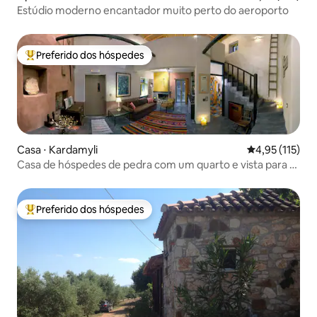
Estúdio moderno encantador muito perto do aeroporto
Preferido dos hóspedes
Entre os melhores preferidos dos hóspedes
Casa ⋅ Kardamyli
4,95 de uma av
4,95 (115)
Casa de hóspedes de pedra com um quarto e vista para a
montanha
Preferido dos hóspedes
Entre os melhores preferidos dos hóspedes