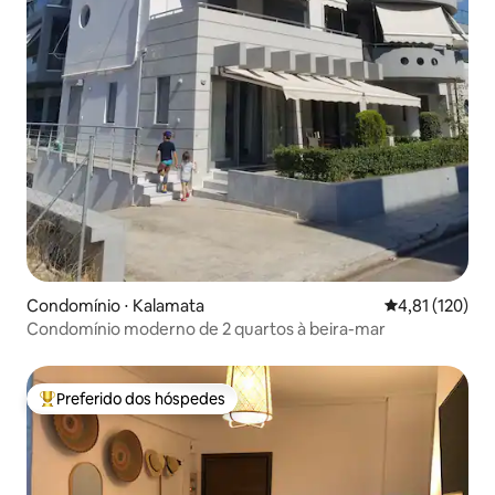
Condomínio ⋅ Kalamata
4,81 de uma av
4,81 (120)
Condomínio moderno de 2 quartos à beira-mar
Preferido dos hóspedes
Entre os melhores preferidos dos hóspedes