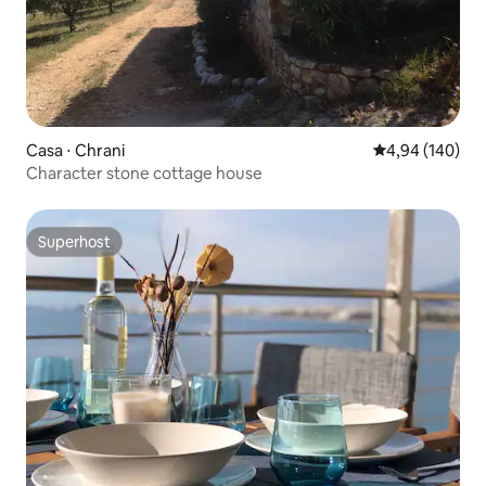
Casa ⋅ Chrani
4,94 de uma av
4,94 (140)
Character stone cottage house
Superhost
Superhost