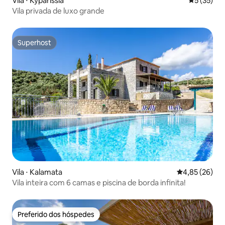
Vila ⋅ Kyparissia
5 de uma a
5 (35)
Vila privada de luxo grande
Superhost
Superhost
Vila ⋅ Kalamata
4,85 de uma a
4,85 (26)
Vila inteira com 6 camas e piscina de borda infinita!
Preferido dos hóspedes
Preferido dos hóspedes