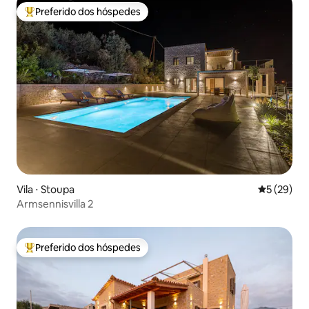
Preferido dos hóspedes
Entre os melhores preferidos dos hóspedes
Vila ⋅ Stoupa
5 de uma a
5 (29)
Armsennisvilla 2
Preferido dos hóspedes
Entre os melhores preferidos dos hóspedes