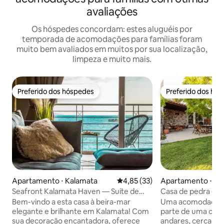
avaliações
Os hóspedes concordam: estes aluguéis por
temporada de acomodações para famílias foram
muito bem avaliados em muitos por sua localização,
limpeza e muito mais.
Preferido dos hóspedes
Preferido dos hó
Preferido dos hóspedes
Preferido dos hó
Apartamento ⋅ Kalamata
4,85 de uma avaliação média de
4,85 (33)
Apartamento ⋅ Pet
Seafront Kalamata Haven — Suíte de
Casa de pedra com
luxo azul
em Petalidi
Bem-vindo a esta casa à beira-mar
Uma acomodação c
elegante e brilhante em Kalamata! Com
parte de uma casa
sua decoração encantadora, oferece
andares, cercada 