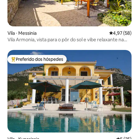
Vila ⋅ Messinia
4,97 de uma a
4,97 (58)
Vila Armonia, vista para o pôr do sol e vibe relaxante na
praia
Preferido dos hóspedes
Entre os melhores preferidos dos hóspedes