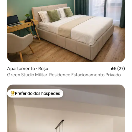
Apartamento ⋅ Roșu
5 de uma a
5 (27)
Green Studio Militari Residence Estacionamento Privado
Preferido dos hóspedes
Entre os melhores preferidos dos hóspedes