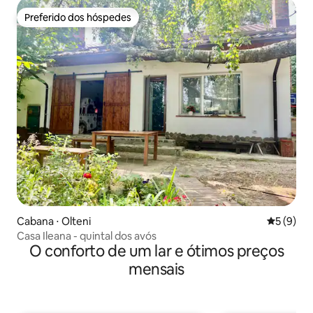
Preferido dos hóspedes
Preferido dos hóspedes
Cabana ⋅ Olteni
5 de uma 
5 (9)
Casa Ileana - quintal dos avós
O conforto de um lar e ótimos preços
mensais