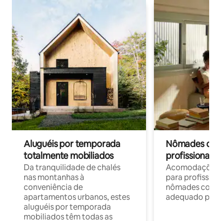
Aluguéis por temporada
Nômades digit
totalmente mobiliados
profissionais 
Da tranquilidade de chalés
Acomodações c
nas montanhas à
para profission
conveniência de
nômades com W
apartamentos urbanos, estes
adequado para 
aluguéis por temporada
mobiliados têm todas as