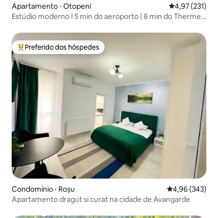
Apartamento ⋅ Otopeni
4,97 de uma av
4,97 (231)
Estúdio moderno I 5 min do aeroporto | 8 min do Therme
Spa
Preferido dos hóspedes
Entre os melhores preferidos dos hóspedes
Condomínio ⋅ Roșu
4,96 de uma ava
4,96 (343)
Apartamento dragut si curat na cidade de Avangarde