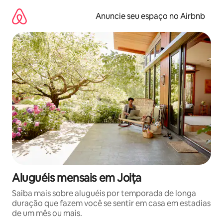
Pular
para
Anuncie seu espaço no Airbnb
o
conteúdo
Aluguéis mensais em Joița
Saiba mais sobre aluguéis por temporada de longa
duração que fazem você se sentir em casa em estadias
de um mês ou mais.