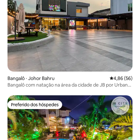
Bangalô ⋅ Johor Bahru
4,86 de uma a
4,86 (56)
Bangalô com natação na área da cidade de JB por Urban
Nook
Preferido dos hóspedes
Preferido dos hóspedes