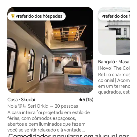
Preferido dos hóspedes
Preferido dos hó
Entre os melhores preferidos dos hóspedes
Preferido dos hó
Bangalô ⋅ Masai
[Novo] The Coloni
enorme gramado e
Retiro charmoso d
colonial | Acomoda 13 
em um terreno es
quadrados, esta ca
preto e branco li
Casa ⋅ Skudai
5 de uma avaliação média de
5 (15)
perfeita para famí
Nola 暖居 Seri Orkid ～ 20 pessoas
ou amigos que viajam jun
A casa inteira foi projetada em estilo de
• 5 quartos (4 com
férias, com cômodos espaçosos,
queen, 1 cama de s
abertos e bem iluminados que fazem
cama, 1 cama dob
você se sentir relaxado e à vontade
de solteiro de 1,9 m • 5 minutos at
Comodidades populares em aluguel por
assim que entra.O interior está