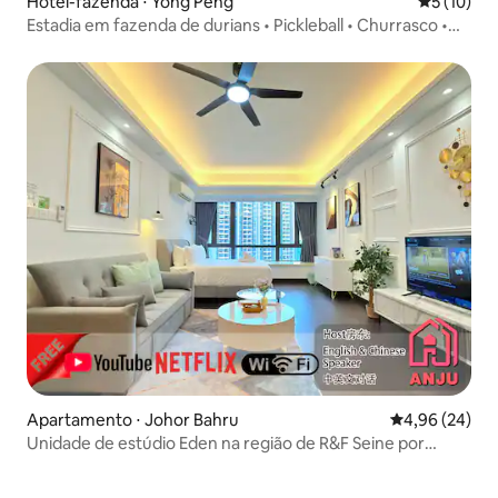
Hotel-fazenda ⋅ Yong Peng
5 de uma a
5 (10)
Estadia em fazenda de durians • Pickleball • Churrasco •
Encontros
Apartamento ⋅ Johor Bahru
4,96 de uma a
4,96 (24)
Unidade de estúdio Eden na região de R&F Seine por
ANJU