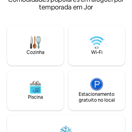
supermercado AEO
totalmente mobiliado, desde roupas de
temporada em Jor
distrito gastronôm
cama confortáveis até móveis
minutos até a IKEA
requintados, e cada detalhe foi
minutos do Shoppi
cuidadosamente selecionado para
minutos até o Mon
aprimorar sua estadia. 🌿 Perfeito para:
Legoland
✔ Reunião de família ✔ Encontro de
amigos / festa de aniversário ✔
Formação de equipes corporativas ✔
Relaxamento nas festas de fim de ano 🛏
Cozinha
Wi-Fi
Destaques da propriedade: • Pode
acomodar até 20 pessoas • Vários
quartos privativos + banheiros privativos
• Sala de estar espaçosa, ideal para
encontros e entretenimento •
Estacionamento disponível (3 vagas
dentro da casa, estacionamento
ilimitado na área externa) • Limpa
Estacionamento
Piscina
(toalhas descartáveis fornecidas) •
gratuito no local
Tranquilo, aconchegante e com muita
privacidade 🎉 Descrição do evento:
Adequado para festas e eventos (para
eventos, serão cobrados valores
adicionais; consulte-nos para obter mais