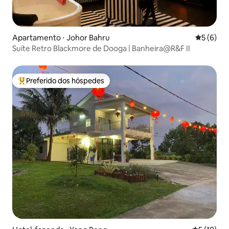
Apartamento ⋅ Johor Bahru
5 de uma 
5 (6)
Suíte Retro Blackmore de Dooga | Banheira@R&F II
Preferido dos hóspedes
Entre os melhores preferidos dos hóspedes