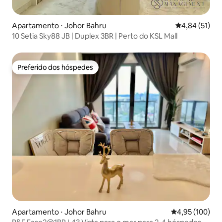
Apartamento ⋅ Johor Bahru
4,84 de uma a
4,84 (51)
10 Setia Sky88 JB | Duplex 3BR | Perto do KSL Mall
Preferido dos hóspedes
Preferido dos hóspedes
Apartamento ⋅ Johor Bahru
4,95 de uma av
4,95 (100)