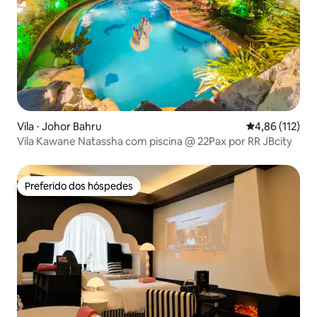
Vila ⋅ Johor Bahru
4,86 de uma av
4,86 (112)
Vila Kawane Natassha com piscina @ 22Pax por RR JBcity
Preferido dos hóspedes
Preferido dos hóspedes