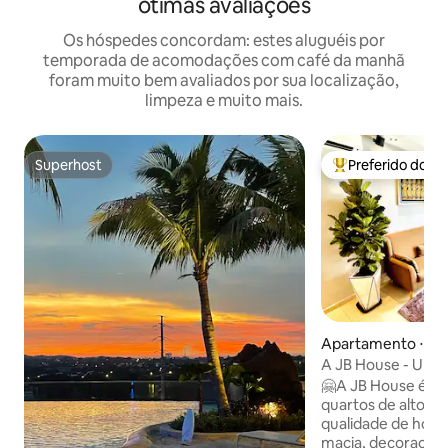
ótimas avaliações
Os hóspedes concordam: estes aluguéis por
temporada de acomodações com café da manhã
foram muito bem avaliados por sua localização,
limpeza e muito mais.
Superhost
Preferido dos 
Superhost
Entre os melhore
Apartamento ⋅ Isk
eri
A JB House - Uma 
estrelas em Iskand
🤗A JB House é um
quartos de alto p
qualidade de hote
macia, decoração 