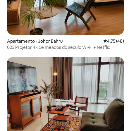
Apartamento ⋅ Johor Bahru
4,75 de uma a
4,75 (48)
023 Projetor 4k de meados do século Wi-Fi + Netflix