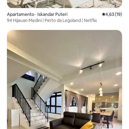
Apartamento ⋅ Iskandar Puteri
4,63 de uma a
4,63 (19)
94 Hijauan Medini | Perto da Legoland | Netflix