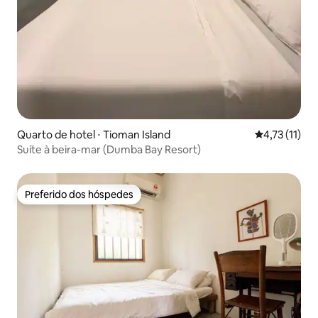
Quarto de hotel ⋅ Tioman Island
4,73 de uma a
4,73 (11)
Suíte à beira-mar (Dumba Bay Resort)
Preferido dos hóspedes
Preferido dos hóspedes