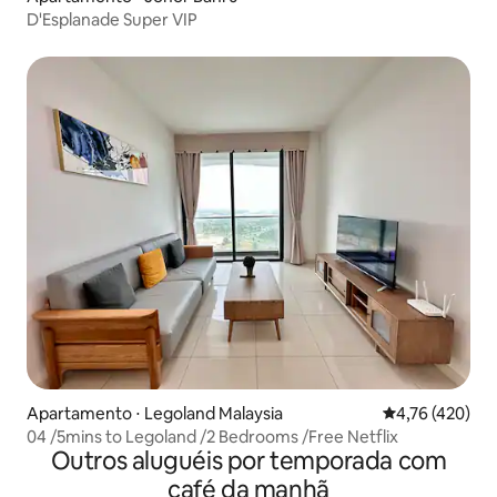
D'Esplanade Super VIP
Apartamento ⋅ Legoland Malaysia
4,76 de uma av
4,76 (420)
04 /5mins to Legoland /2 Bedrooms /Free Netflix
Outros aluguéis por temporada com
café da manhã