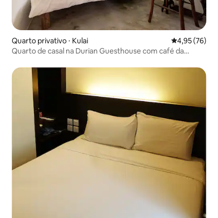
Quarto privativo ⋅ Kulai
4,95 de uma a
4,95 (76)
Quarto de casal na Durian Guesthouse com café da
manhã