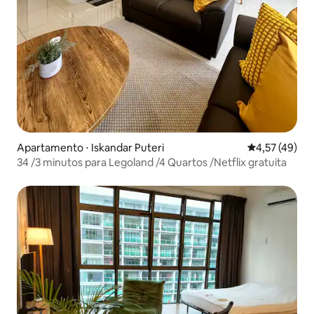
Apartamento ⋅ Iskandar Puteri
4,57 de uma a
4,57 (49)
34 /3 minutos para Legoland /4 Quartos /Netflix gratuita