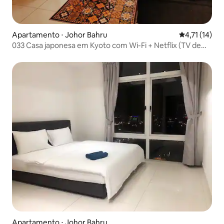
Apartamento ⋅ Johor Bahru
4,71 de uma a
4,71 (14)
033 Casa japonesa em Kyoto com Wi-Fi + Netflix (TV de
55")
Apartamento ⋅ Johor Bahru