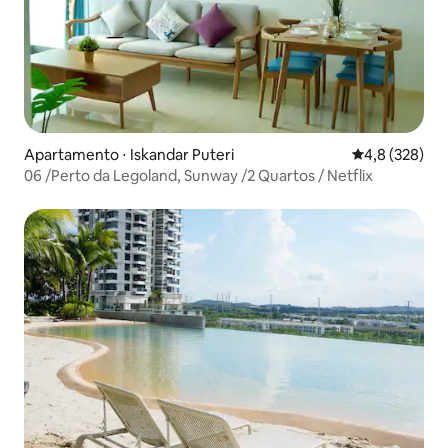
Apartamento ⋅ Iskandar Puteri
4,8 de uma av
4,8 (328)
06 /Perto da Legoland, Sunway /2 Quartos / Netflix