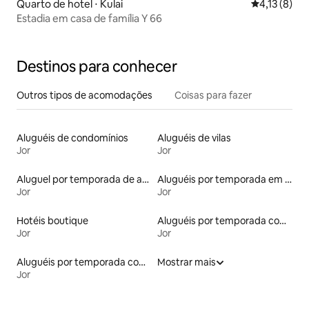
Quarto de hotel ⋅ Kulai
4,13 de uma 
4,13 (8)
Estadia em casa de família Y 66
Destinos para conhecer
Outros tipos de acomodações
Coisas para fazer
Aluguéis de condomínios
Aluguéis de vilas
Jor
Jor
Aluguel por temporada de apart-hotéis
Aluguéis por temporada em albergue
Jor
Jor
Hotéis boutique
Aluguéis por temporada com sauna
Jor
Jor
Aluguéis por temporada com caiaque
Mostrar mais
Jor