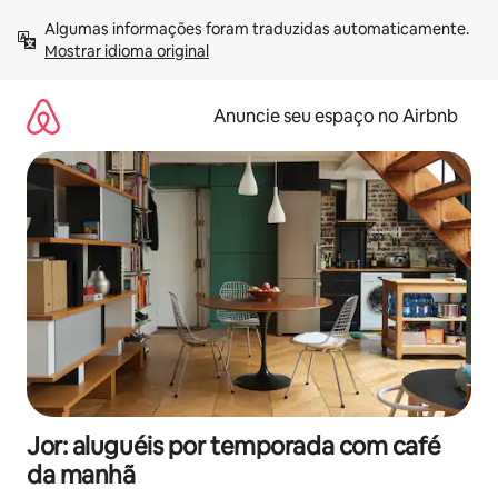
Pular
Algumas informações foram traduzidas automaticamente. 
para
Mostrar idioma original
o
conteúdo
Anuncie seu espaço no Airbnb
Jor: aluguéis por temporada com café
da manhã