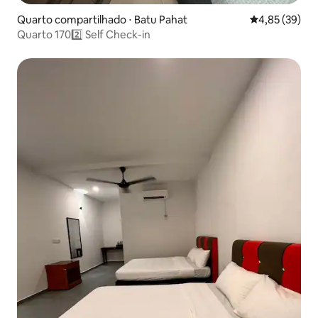
Quarto compartilhado ⋅ Batu Pahat
4,85 de uma a
4,85 (39)
Quarto 1702️⃣ Self Check-in