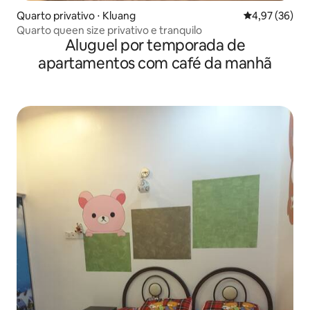
Quarto privativo ⋅ Kluang
4,97 de uma a
4,97 (36)
Quarto queen size privativo e tranquilo
Aluguel por temporada de
apartamentos com café da manhã