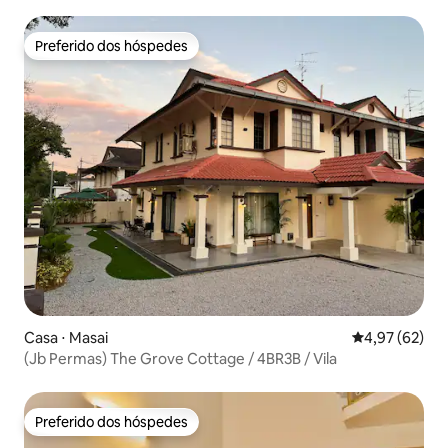
Aeon e Lotus
Preferido dos hóspedes
Preferido dos hóspedes
Casa ⋅ Masai
4,97 de uma a
4,97 (62)
(Jb Permas) The Grove Cottage / 4BR3B / Vila
Preferido dos hóspedes
Preferido dos hóspedes