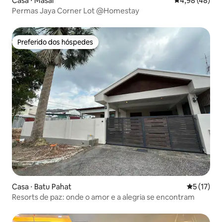
Casa ⋅ Masai
4,98 de uma a
4,98 (48)
Permas Jaya Corner Lot @Homestay
Preferido dos hóspedes
Preferido dos hóspedes
Casa ⋅ Batu Pahat
5 de uma a
5 (17)
Resorts de paz: onde o amor e a alegria se encontram