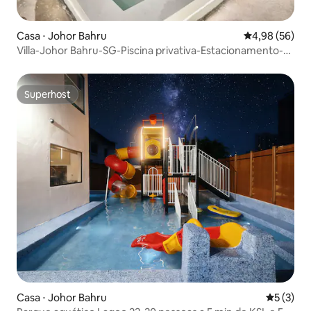
Casa ⋅ Johor Bahru
4,98 de uma a
4,98 (56)
Villa-Johor Bahru-SG-Piscina privativa-Estacionamento-
Sentosa
Superhost
Superhost
Casa ⋅ Johor Bahru
5 de uma 
5 (3)