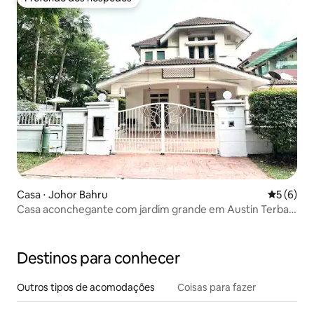
Preferido dos hóspedes
Casa ⋅ Johor Bahru
5 de uma 
5 (6)
Casa aconchegante com jardim grande em Austin Terbau
14pax
Destinos para conhecer
Outros tipos de acomodações
Coisas para fazer