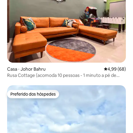
Casa ⋅ Johor Bahru
4,99 de uma av
4,99 (68)
Rusa Cottage (acomoda 10 pessoas - 1 minuto a pé de
KSL)
Preferido dos hóspedes
Preferido dos hóspedes