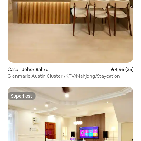
Casa ⋅ Johor Bahru
4,96 de uma a
4,96 (25)
Glenmarie Austin Cluster /KTV/Mahjong/Staycation
Superhost
Superhost