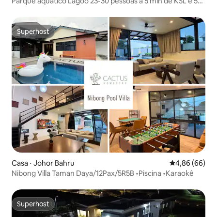
Parque aquático Lagoo 23-30 pessoas a 5 min de KSL e 5
km de CIQ
Superhost
Superhost
Casa ⋅ Johor Bahru
4,86 de uma av
4,86 (66)
Nibong Villa Taman Daya/12Pax/5R5B •Piscina •Karaokê
Superhost
Superhost