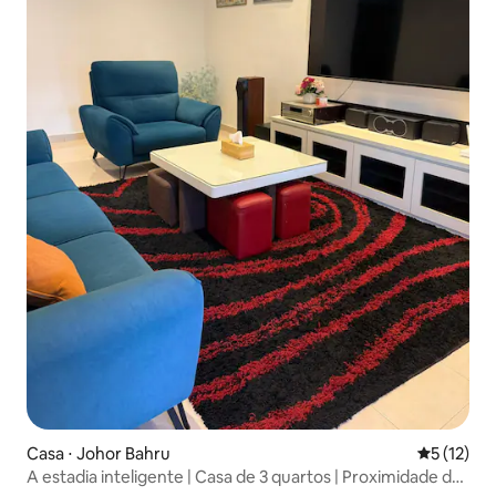
Casa ⋅ Johor Bahru
5 de uma a
5 (12)
A estadia inteligente | Casa de 3 quartos | Proximidade de