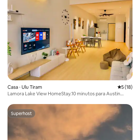
Casa ⋅ Ulu Tiram
5 de uma a
5 (18)
Lamora Lake View HomeStay.10 minutos para Austin
Aeon& IKEA
Superhost
Superhost