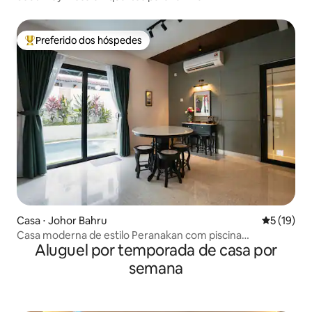
Preferido dos hóspedes
Entre os melhores preferidos dos hóspedes
Casa ⋅ Johor Bahru
5 de uma a
5 (19)
Casa moderna de estilo Peranakan com piscina
Aluguel por temporada de casa por
@KSL/Pelangi『HALCYON』
semana