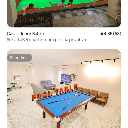
Casa ⋅ Johor Bahru
4,85 de uma a
4,85 (68)
Suria 1 JB 5 quartos com piscina privativa
Superhost
Superhost