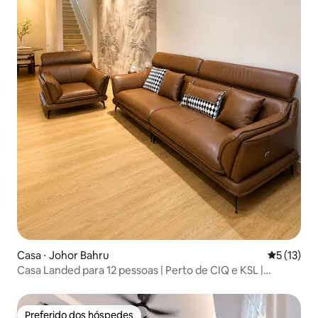
Casa ⋅ Johor Bahru
5 de uma a
5 (13)
Casa Landed para 12 pessoas | Perto de CIQ e KSL |
Carregador de veículos elétricos
Preferido dos hóspedes