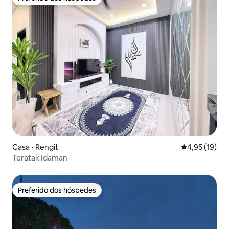
Preferido dos hóspedes
Casa ⋅ Rengit
4,95 de uma a
4,95 (19)
Teratak Idaman
Preferido dos hóspedes
Preferido dos hóspedes