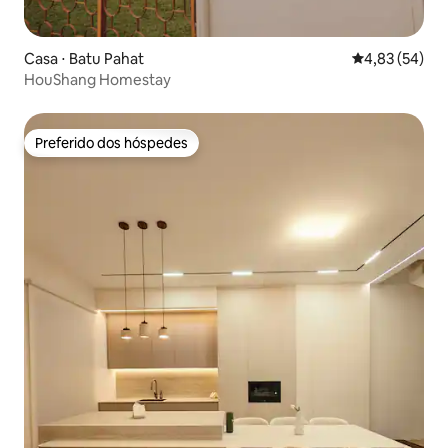
Casa ⋅ Batu Pahat
4,83 de uma a
4,83 (54)
HouShang Homestay
Preferido dos hóspedes
Preferido dos hóspedes