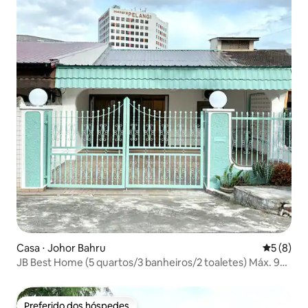
Casa ⋅ Johor Bahru
5 de uma 
5 (8)
JB Best Home (5 quartos/3 banheiros/2 toaletes) Máx. 9
pessoas
Preferido dos hóspedes