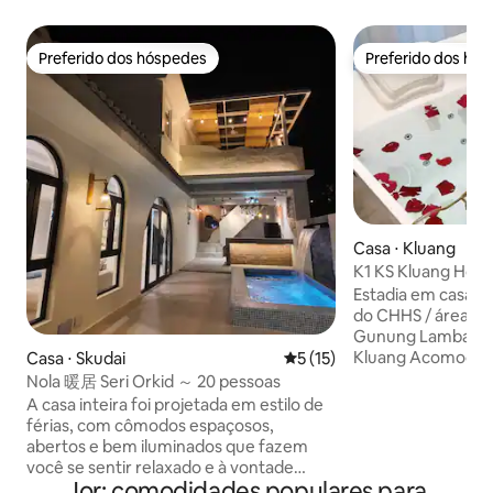
Preferido dos hóspedes
Preferido dos hó
Preferido dos hóspedes
Preferido dos hó
Casa ⋅ Kluang
K1 KS Kluang Hom
#jacuzzi#kingkoil
Estadia em casa de famíli
do CHHS / área da
Gunung Lambak, Kl
Kluang Acomodação: Quarto principal 4
Casa ⋅ Skudai
5 de uma avaliação média de
5 (15)
2º quarto 2 3º qu
Nola 暖居 Seri Orkid ～ 20 pessoas
dobrável 4 #Por f
A casa inteira foi projetada em estilo de
número exato de hóspedes
férias, com cômodos espaçosos,
TV, banheira de 
abertos e bem iluminados que fazem
aquecedor solar d
você se sentir relaxado e à vontade
lavar, secadora, fe
Jor: comodidades populares para
assim que entra.O interior está