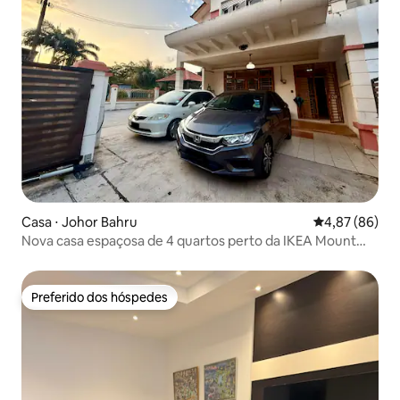
Casa ⋅ Johor Bahru
4,87 de uma a
4,87 (86)
Nova casa espaçosa de 4 quartos perto da IKEA Mount
Austin JB
Preferido dos hóspedes
Preferido dos hóspedes