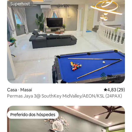
Superhost
Superhost
Casa ⋅ Masai
4,83 de uma a
4,83 (29)
Permas Jaya 3@ SouthKey MidValley/AEON/KSL (24PAX)
Preferido dos hóspedes
Preferido dos hóspedes