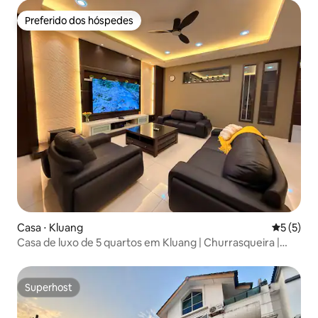
Preferido dos hóspedes
Preferido dos hóspedes
Casa ⋅ Kluang
5 de uma 
5 (5)
Casa de luxo de 5 quartos em Kluang | Churrasqueira |
Karaokê | G/Lambak
Superhost
Superhost