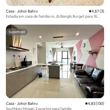
Casa ⋅ Johor Bahru
4,67 de uma 
4,67 (3)
Estadia em casa de família no Jb Banglo Burget para 16
pessoas a 5 min do KslMall
Superhost
Superhost
Casa ⋅ Johor Bahru
4,83 de uma av
4,83 (130)
Southkey Mosaic 2 quartos para família