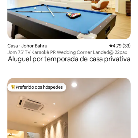
Casa ⋅ Johor Bahru
4,79 de uma a
4,79 (33)
Jom 75"TV Karaokê PR Wedding Corner Landed@ 22pax
Aluguel por temporada de casa privativa
Preferido dos hóspedes
Entre os melhores preferidos dos hóspedes