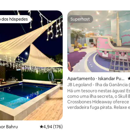
o dos hóspedes
Superhost
o dos hóspedes
Superhost
Apartamento ⋅ Iskandar Put
4
eri
JB Legoland - Ilha da Ganância
D'Pristine Medini
Há um tesouro nestas águas! E
como uma ilha secreta, o Skull 
Crossbones Hideaway oferece
verdadeira fuga pirata. Relaxe
édia de 5, 160 avaliações
aposentos rústicos inspirados e
cercados por barris, mapas e 
um telescópio para espionar na
hor Bahru
4,94 de uma avaliação média de 5, 176 avalia
4,94 (176)
se aproximam! Mergulhe nos q