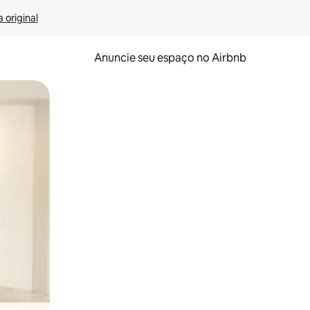
 original
Anuncie seu espaço no Airbnb
 deslizando o dedo na tela.