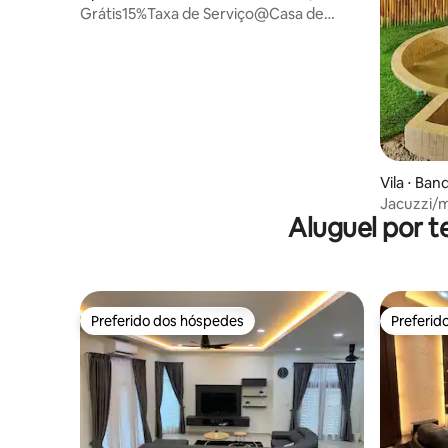
Grátis15%Taxa de Serviço@Casa de
Cinema na Selva 4pax@Banheira
Vila ⋅ Ba
Jacuzzi/m
Aluguel por t
Netflix/C
Preferido dos hóspedes
Preferid
Preferido dos hóspedes
Preferid