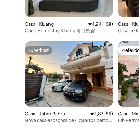
Casa ⋅ Kluang
4,94 de uma avaliação m
4,94 (108)
Casa ⋅ Kl
Coco Homestay Kluang 可可民宿
Casa de l
Churrasqu
Superhost
Preferid
Superhost
Preferid
Casa ⋅ Johor Bahru
4,87 de uma avaliação 
4,87 (86)
Casa ⋅ Ma
Nova casa espaçosa de 4 quartos perto
(Jb Perma
da IKEA Mount Austin JB
/ Vila