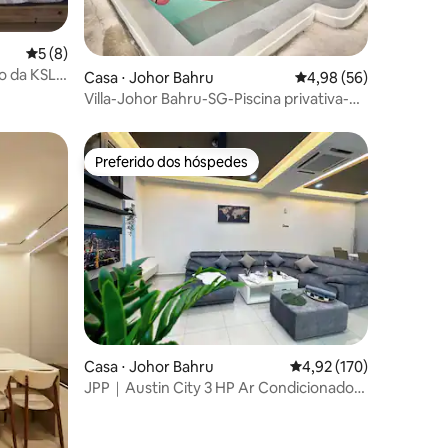
5 de uma avaliação média de 5, 8 avaliações
5 (8)
to da KSL
ções
Casa ⋅ Johor Bahru
4,98 de uma avaliação
4,98 (56)
Villa-Johor Bahru-SG-Piscina privativa-
Estacionamento-Sentosa
Preferido dos hóspedes
Preferido dos hóspedes
ções
Casa ⋅ Johor Bahru
4,92 de uma avaliação 
4,92 (170)
JPP｜Austin City 3 HP Ar Condicionado
Central 15 Pessoas Mesa de Mahjong
Automática 6 Minutos para Aeon Toppen