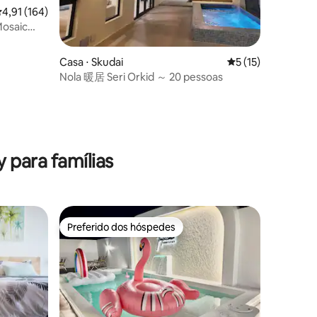
,91 de uma avaliação média de 5, 164 avaliações
4,91 (164)
Mosaic
Casa ⋅ Skudai
5 de uma avaliação
5 (15)
Nola 暖居 Seri Orkid ～ 20 pessoas
ções
 para famílias
Preferido dos hóspedes
Preferido dos hóspedes