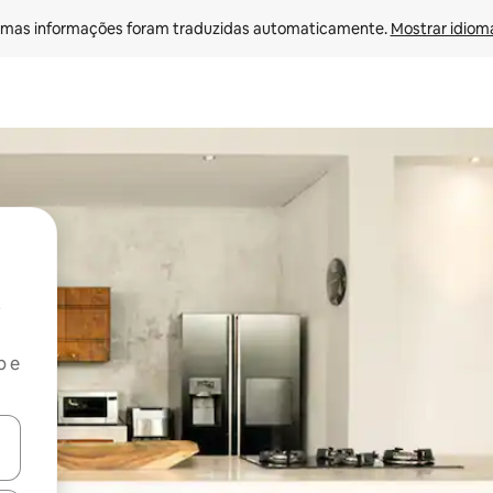
mas informações foram traduzidas automaticamente. 
Mostrar idioma
b e
ore-os usando as seta para cima e para baixo do teclado ou tocando e