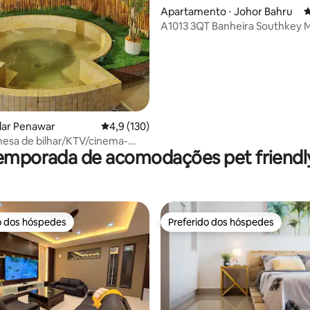
Apartamento ⋅ Johor Bahru
4
A1013 3QT Banheira Southkey 
Residence
ndar Penawar
4,9 de uma avaliação média de 5, 130 avalia
4,9 (130)
esa de bilhar/KTV/cinema-
emporada de acomodações pet friendly
hurrasqueira/Mahjong
o dos hóspedes
Preferido dos hóspedes
o dos hóspedes
Preferido dos hóspedes