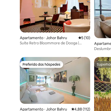
Apartamento ⋅ Johor Bahru
5 de uma avaliação 
5 (10)
Suíte Retro Bloommore de Dooga |
Apartame
Banheira@R&F II
Deslumbr
Floor Vie
Preferido dos hóspedes
Superho
Preferido dos hóspedes
Superho
Apartamento ⋅ Johor Bahru
4,88 de uma avaliação m
4,88 (112)