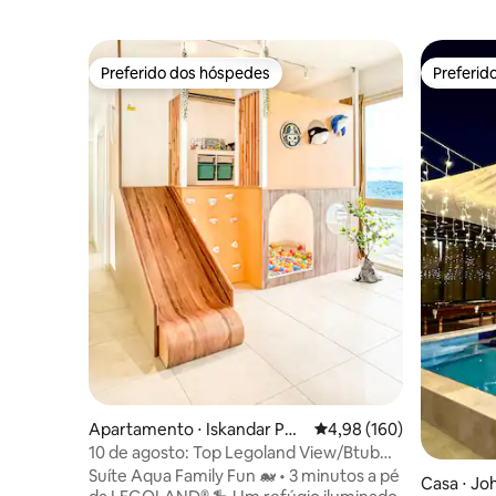
Preferido dos hóspedes
Preferid
Preferido dos hóspedes
Preferid
Apartamento ⋅ Iskandar Put
4,98 de uma avaliação m
4,98 (160)
eri
10 de agosto: Top Legoland View/Btub
Kid-Friendly Aqua JB
Suíte Aqua Family Fun 🐋 • 3 minutos a pé
Casa ⋅ Jo