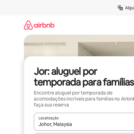
Pular
Algu
para
o
conteúdo
Jor: aluguel por
temporada para famílias
Encontre aluguel por temporada de
acomodações incríveis para famílias no Airbn
faça sua reserva
Localização
Quando os resultados estiverem disponíveis, expl