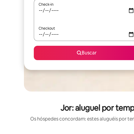
Check-in
Checkout
Buscar
Jor: aluguel por tem
Os hóspedes concordam: estes aluguéis por te