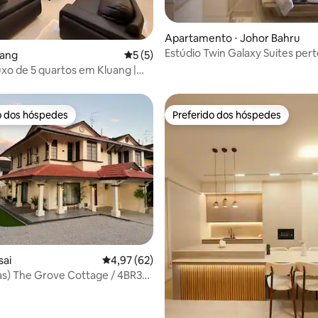
Apartamento ⋅ Johor Bahru
Estúdio Twin Galaxy Suites per
édia de 5, 108 avaliações
uang
5 de uma avaliação média de 5, 5 avalia
5 (5)
CIQ em Johor Bahru
uxo de 5 quartos em Kluang |
eira | Karaokê | G/Lambak
o dos hóspedes
Preferido dos hóspedes
o dos hóspedes
Preferido dos hóspedes
média de 5, 86 avaliações
sai
4,97 de uma avaliação média de 5, 62 avalia
4,97 (62)
s) The Grove Cottage / 4BR3B