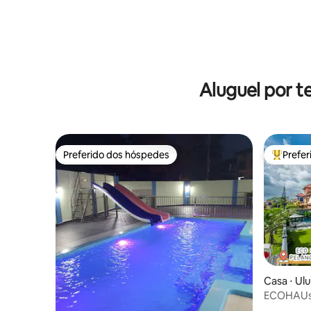
Aluguel por 
Preferido dos hóspedes
Prefe
Preferido dos hóspedes
Entre os
Casa ⋅ Ul
ECOHAU
AeonTebr