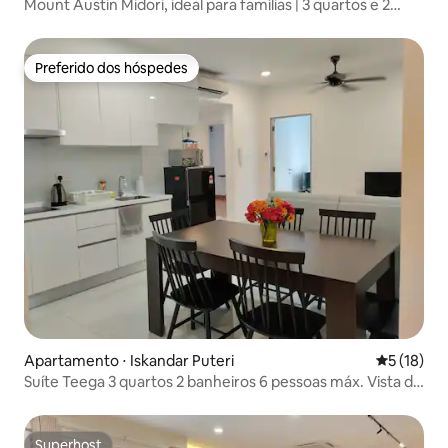
Mount Austin Midori, ideal para famílias | 3 quartos e 2
banheiros para até 8 pessoas | Perto do AICC
Preferido dos hóspedes
Preferido dos hóspedes
Apartamento ⋅ Iskandar Puteri
5 de uma a
5 (18)
Suíte Teega 3 quartos 2 banheiros 6 pessoas máx. Vista da
piscina Wi-Fi
Superhost