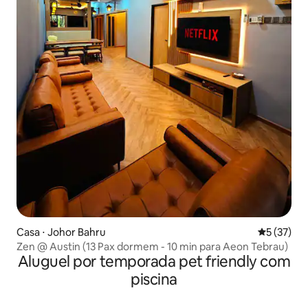
Casa ⋅ Johor Bahru
5 de uma a
5 (37)
Zen @ Austin (13 Pax dormem - 10 min para Aeon Tebrau)
Aluguel por temporada pet friendly com
piscina