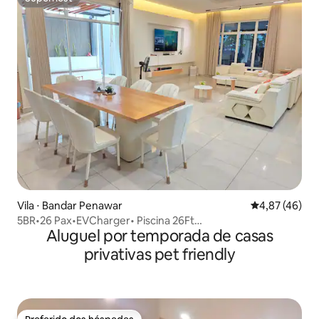
Superhost
Vila ⋅ Bandar Penawar
4,87 de uma a
4,87 (46)
5BR•26 Pax•EVCharger• Piscina 26Ft
Aluguel por temporada de casas
•Churrasco•Snoker•KTV&More
privativas pet friendly