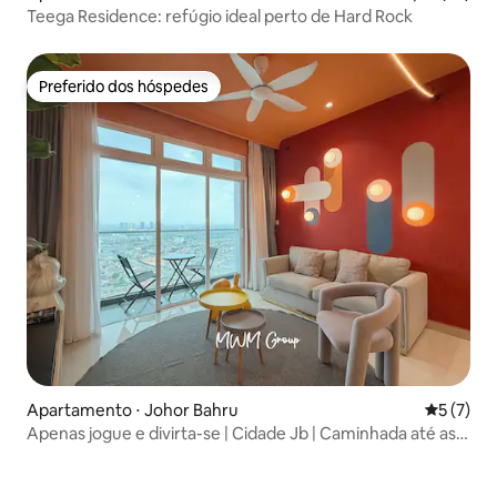
Teega Residence: refúgio ideal perto de Hard Rock
Preferido dos hóspedes
Preferido dos hóspedes
Apartamento ⋅ Johor Bahru
5 de uma 
5 (7)
Apenas jogue e divirta-se | Cidade Jb | Caminhada até as
lojas