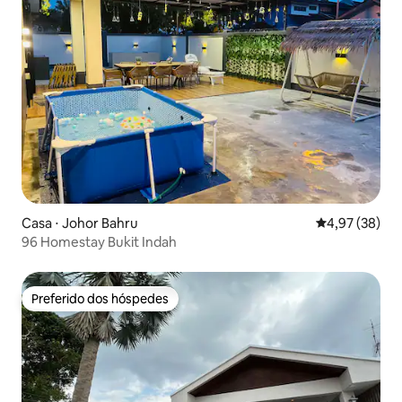
Casa ⋅ Johor Bahru
4,97 de uma a
4,97 (38)
96 Homestay Bukit Indah
Preferido dos hóspedes
Preferido dos hóspedes