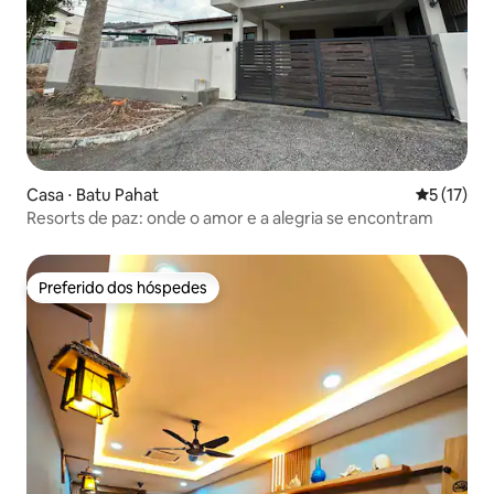
Casa ⋅ Batu Pahat
5 de uma a
5 (17)
Resorts de paz: onde o amor e a alegria se encontram
Preferido dos hóspedes
Preferido dos hóspedes