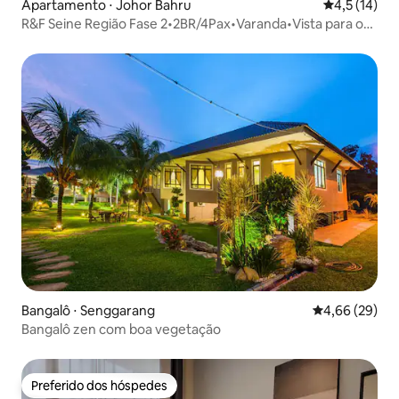
Apartamento ⋅ Johor Bahru
4,5 de uma a
4,5 (14)
R&F Seine Região Fase 2•2BR/4Pax•Varanda•Vista para o
mar
Bangalô ⋅ Senggarang
4,66 de uma a
4,66 (29)
Bangalô zen com boa vegetação
Preferido dos hóspedes
Preferido dos hóspedes