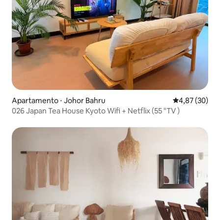
Apartamento ⋅ Johor Bahru
4,87 de uma a
4,87 (30)
026 Japan Tea House Kyoto Wifi + Netflix (55 "TV )