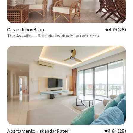
Casa ⋅ Johor Bahru
4,75 de uma a
4,75 (28)
The Ayaville — Refúgio inspirado na natureza
Apartamento ⋅ Iskandar Puteri
4,64 de uma a
4,64 (28)