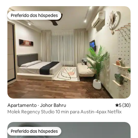
Preferido dos hóspedes
Preferido dos hóspedes
Apartamento ⋅ Johor Bahru
5 de uma a
5 (30)
Molek Regency Studio 10 min para Austin-4pax Netflix
Preferido dos hóspedes
Preferido dos hóspedes