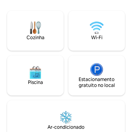
água, máquina de lavar roupa e vistas
lavar, secadora, fe
deslumbrantes da cidade à noite. O
bebedouro, Mahjo
condomínio dispõe de piscina de borda
karaokê As toalhas de banho são
infinita, academia e estacionamento
fornecidas de ac
seguro. Ônibus gratuito para o CIQ.
hóspedes reservados Para 
Perfeito para casais, famílias pequenas
locatários ou hós
ou escapadas de fim de semana. Acesso
baixas, será nece
Cozinha
Wi-Fi
fácil a loja de conveniência 24 horas,
segurança
shoppings, comida e muitas atrações
locais. A viagem perfeita para a cidade
espera por você!
Estacionamento
Piscina
gratuito no local
Ar-condicionado