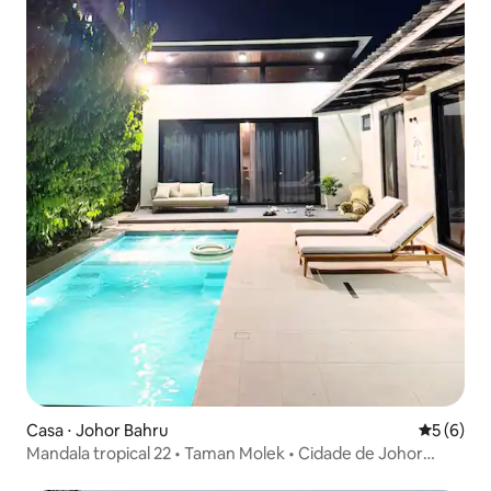
Casa ⋅ Johor Bahru
5 de uma 
5 (6)
Mandala tropical 22 • Taman Molek • Cidade de Johor
Bahru