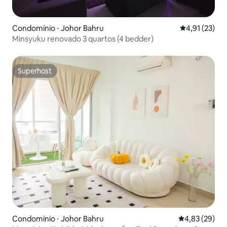
Condomínio ⋅ Johor Bahru
4,91 de uma a
4,91 (23)
Minsyuku renovado 3 quartos (4 bedder)
Superhost
Superhost
Condomínio ⋅ Johor Bahru
4,83 de uma a
4,83 (29)