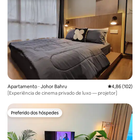
Apartamento ⋅ Johor Bahru
4,86 de uma av
4,86 (102)
[Experiência de cinema privado de luxo — projetor]
Preferido dos hóspedes
Preferido dos hóspedes