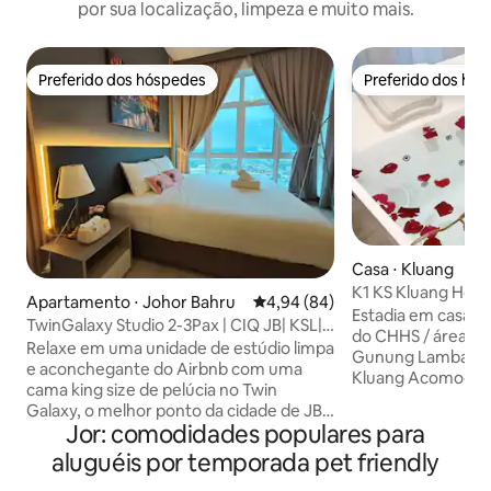
por sua localização, limpeza e muito mais.
Preferido dos hóspedes
Preferido dos hó
Preferido dos hóspedes
Preferido dos hó
Casa ⋅ Kluang
K1 KS Kluang Hom
Apartamento ⋅ Johor Bahru
4,94 de uma avaliação média de
4,94 (84)
#jacuzzi#kingkoil
Estadia em casa de famíli
TwinGalaxy Studio 2-3Pax | CIQ JB| KSL|
do CHHS / área da
Não é permitido fumar
Relaxe em uma unidade de estúdio limpa
Gunung Lambak, Kl
e aconchegante do Airbnb com uma
Kluang Acomodação: Quarto principal 4
cama king size de pelúcia no Twin
2º quarto 2 3º qu
Galaxy, o melhor ponto da cidade de JB!
dobrável 4 #Por f
Jor: comodidades populares para
Apenas 5 minutos para CIQ, City Square
número exato de hóspedes
e KSL Mall. Desfrute de uma Smart TV,
aluguéis por temporada pet friendly
TV, banheira de 
acesso Wi-Fi gratuito, dispensador de
aquecedor solar d