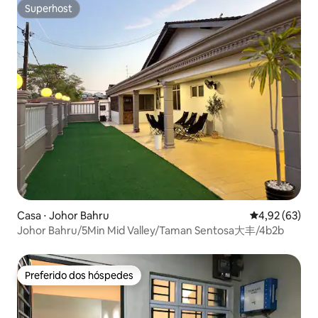
Superhost
Superhost
Casa ⋅ Johor Bahru
4,92 de uma a
4,92 (63)
Johor Bahru/5Min Mid Valley/Taman Sentosa大丰/4b2b
Preferido dos hóspedes
Preferido dos hóspedes