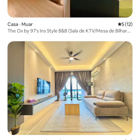
Casa ⋅ Muar
5 de uma a
5 (12)
The Ox by 97's Ins Style B&B (Sala de KTV/Mesa de Bilhar
Americana/Mahjong/Mahjong Rami)