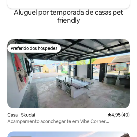
Aluguel por temporada de casas pet
friendly
Preferido dos hóspedes
Preferido dos hóspedes
Casa ⋅ Skudai
4,95 de uma a
4,95 (40)
Acampamento aconchegante em Vibe Corner
Sutera/Tuta/Skudai