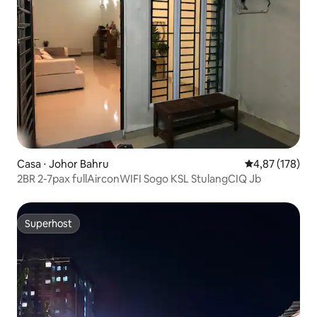
Casa ⋅ Johor Bahru
4,87 de uma av
4,87 (178)
2BR 2-7pax fullAirconWIFI Sogo KSL StulangCIQ Jb
Superhost
Superhost