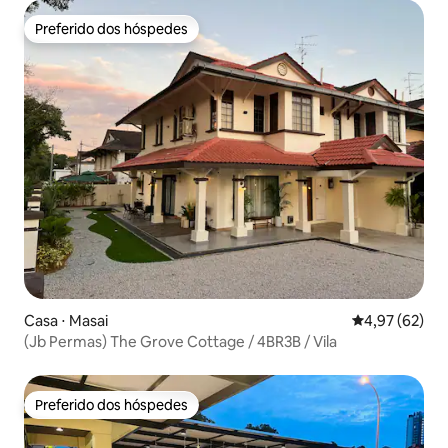
Preferido dos hóspedes
Preferido dos hóspedes
Casa ⋅ Masai
4,97 de uma a
4,97 (62)
(Jb Permas) The Grove Cottage / 4BR3B / Vila
Preferido dos hóspedes
Preferido dos hóspedes