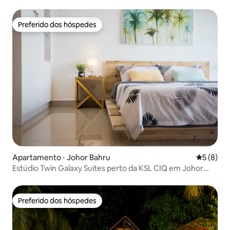
Preferido dos hóspedes
Preferido dos hóspedes
Apartamento ⋅ Johor Bahru
5 de uma 
5 (8)
Estúdio Twin Galaxy Suites perto da KSL CIQ em Johor
Bahru
Preferido dos hóspedes
Preferido dos hóspedes