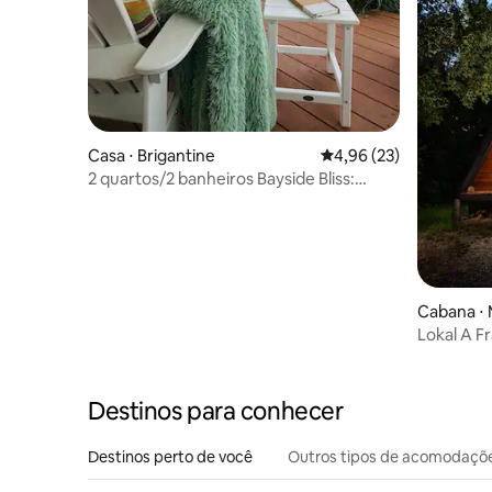
Casa ⋅ Brigantine
4,96 de uma avaliação 
4,96 (23)
2 quartos/2 banheiros Bayside Bliss:
Caminhe até a praia e a baía
Cabana ⋅ 
Lokal A F
Destinos para conhecer
Destinos perto de você
Outros tipos de acomodaçõ