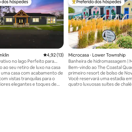
o dos hóspedes
Preferido dos hóspedes
o dos hóspedes
Entre os melhores preferidos d
nklin
4,92 de uma avaliação média de 5, 13 avalia
4,92 (13)
Microcasa ⋅ Lower Township
vativo no lago Perfeito para
Banheira de hidromassagem | Mi
s de fim de semana
Arcade | Academia — Quadra c
 ao seu retiro de luxo na casa
Bem-vindo ao The Coastal Quad
— uma casa com acabamento de
primeiro resort de bolso de No
com vistas tranquilas para o
Você reservará uma estadia e
eriores elegantes e toques de
quatro luxuosas suítes de chalé
to com curadoria em todos os
minúsculos de 1 quarto, então c
Perfeito para escapadas
é uma nova aventura! Você des
s, fins de semana entre
de sua própria banheira de
stadias em família, convidados
hidromassagem privativa, lareir
nto e famílias que estão na
churrasqueira, quintal cercado
a torneios esportivos locais.
a um campo de mini golfe comp
ar sua estadia ainda mais
no terraço, fliperama retrô, a
 oferecemos decoração
completa com sauna, escritório