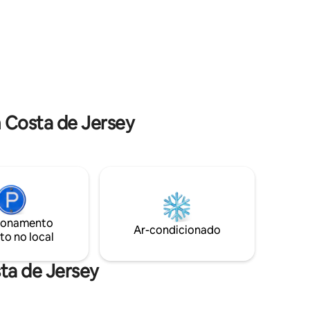
zado a
de cama e toalhas limpas Equipamento ✔
nquila da
de praia ✔ Estacionamento fora da rua ✔
 carro de
A costa de Jersey, melhor hospedagem
 resort
com os aluguéis à beira-mar de Michael
🌊
 Costa de Jersey
ionamento
Ar-condicionado
to no local
ta de Jersey