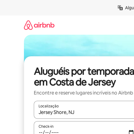
Pular
Algu
para
o
conteúdo
Aluguéis por temporada
em Costa de Jersey
Encontre e reserve lugares incríveis no Airbnb
Localização
Quando os resultados estiverem disponíveis, expl
Check-in