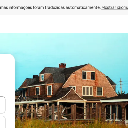
mas informações foram traduzidas automaticamente. 
Mostrar idioma
ore-os usando as seta para cima e para baixo do teclado ou tocando e