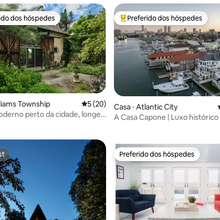
rido dos hóspedes
Preferido dos hóspedes
 melhores preferidos dos hóspedes
Entre os melhores preferidos d
lliams Township
5 de uma avaliação média de 5, 20 avalia
5 (20)
Casa ⋅ Atlantic City
 média de 5, 8 avaliações
derno perto da cidade, longe
A Casa Capone | Luxo histórico 
ade
st
Preferido dos hóspedes
st
Preferido dos hóspedes