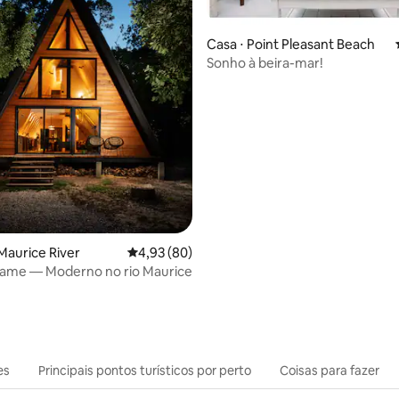
Casa ⋅ Point Pleasant Beach
Sonho à beira-mar!
média de 5, 23 avaliações
Maurice River
4,93 de uma avaliação média de 5, 80 avalia
4,93 (80)
rame — Moderno no rio Maurice
es
Principais pontos turísticos por perto
Coisas para fazer