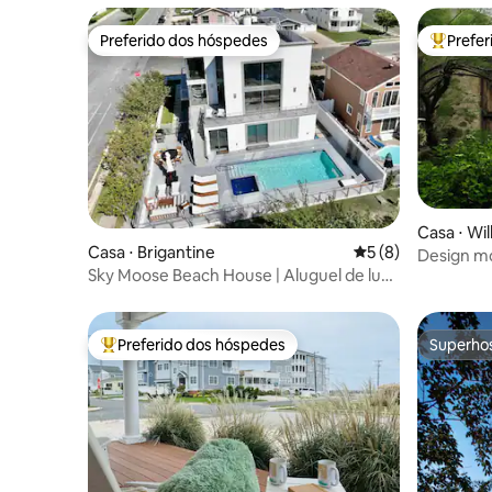
Preferido dos hóspedes
Prefe
Preferido dos hóspedes
Entre os
Casa ⋅ Wi
Casa ⋅ Brigantine
5 de uma avaliação
5 (8)
Design mo
Sky Moose Beach House | Aluguel de luxo
da realid
em Brigantine
Preferido dos hóspedes
Superho
Entre os melhores preferidos dos hóspedes
Superho