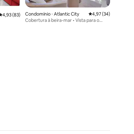
Condomínio ⋅ Atlantic City
4,97 de uma avaliação
4,97 (34)
4,93 de uma avaliação média de 5, 83 avaliações
4,93 (83)
Cobertura à beira-mar • Vista para o
calçadão e para o mar
ções