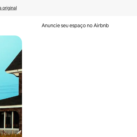
 original
Anuncie seu espaço no Airbnb
 deslizando o dedo na tela.