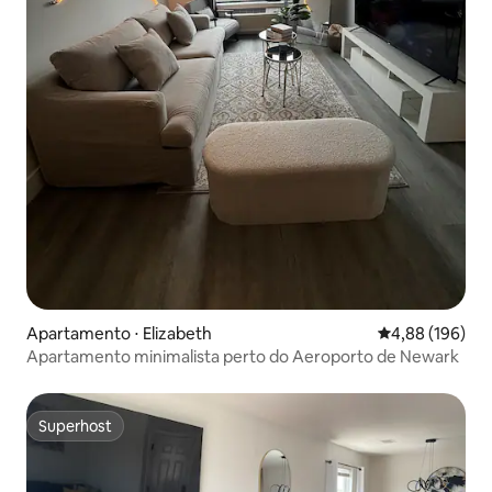
Apartamento ⋅ Elizabeth
4,88 de uma av
4,88 (196)
Apartamento minimalista perto do Aeroporto de Newark
Superhost
Superhost