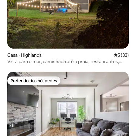
Casa ⋅ Highlands
5 de uma a
5 (33)
Vista para o mar, caminhada até a praia, restaurantes,
música e parque
Preferido dos hóspedes
Preferido dos hóspedes