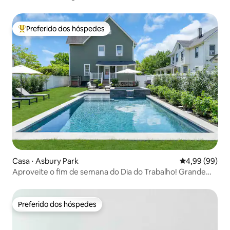
Brooklyn
Preferido dos hóspedes
Entre os melhores preferidos dos hóspedes
Casa ⋅ Asbury Park
4,99 de uma av
4,99 (99)
Aproveite o fim de semana do Dia do Trabalho! Grande
piscina aquecida e spa
Preferido dos hóspedes
Preferido dos hóspedes