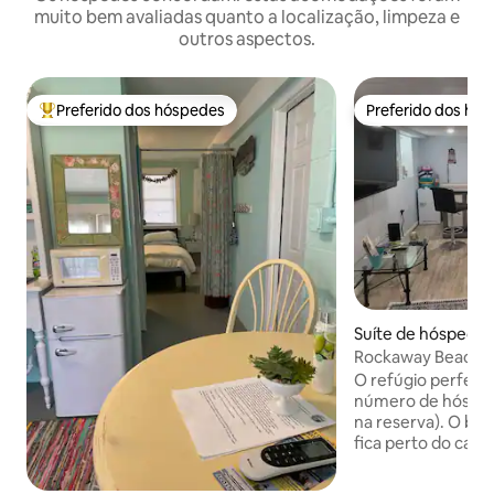
muito bem avaliadas quanto a localização, limpeza e
outros aspectos.
Preferido dos hóspedes
Preferido dos hó
Entre os melhores preferidos dos hóspedes
Preferido dos hó
Suíte de hóspedes
s
Rockaway Beach, 
principais pontos t
O refúgio perfeito
número de hósped
na reserva). O bel
fica perto do cal
Você se sentirá em
Restaurantes, vida 