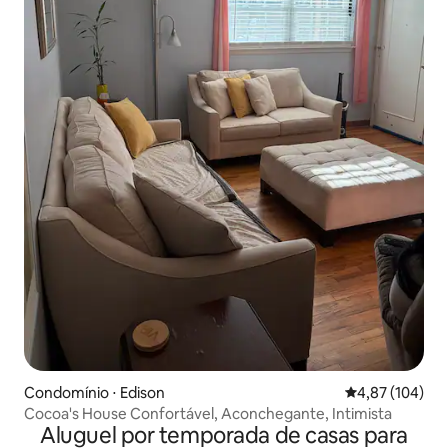
Condomínio ⋅ Edison
4,87 de uma av
4,87 (104)
Cocoa's House Confortável, Aconchegante, Intimista
Aluguel por temporada de casas para