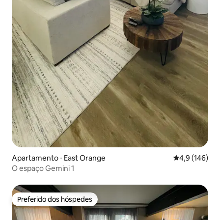
Apartamento ⋅ East Orange
4,9 de uma av
4,9 (146)
O espaço Gemini 1
Preferido dos hóspedes
Preferido dos hóspedes