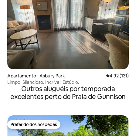
Apartamento ⋅ Asbury Park
4,92 de uma av
4,92 (131)
Limpo. Silencioso. Incrível. Estúdio.
Outros aluguéis por temporada
excelentes perto de Praia de Gunnison
Preferido dos hóspedes
Preferido dos hóspedes