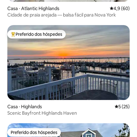
Casa ⋅ Atlantic Highlands
4,9 de uma a
4,9 (60)
Cidade de praia arejada — balsa fácil para Nova York
Preferido dos hóspedes
Entre os melhores preferidos dos hóspedes
Casa ⋅ Highlands
5 de uma a
5 (25)
Scenic Bayfront Highlands Haven
Preferido dos hóspedes
Preferido dos hóspedes