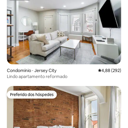
Condomínio ⋅ Jersey City
4,88 de uma ava
4,88 (292)
Lindo apartamento reformado
Preferido dos hóspedes
Preferido dos hóspedes