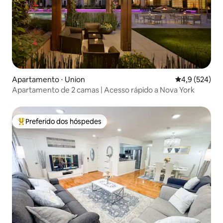
Apartamento ⋅ Union
4,9 de uma av
4,9 (524)
Apartamento de 2 camas | Acesso rápido a Nova York
Preferido dos hóspedes
Entre os melhores preferidos dos hóspedes