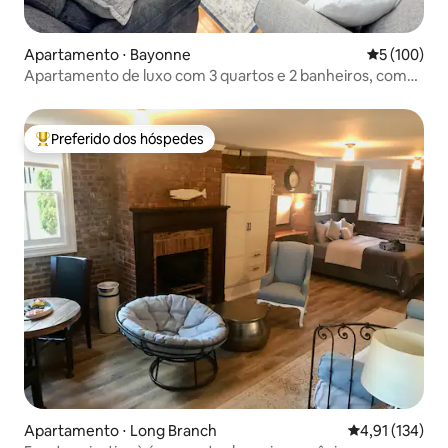
Apartamento ⋅ Bayonne
5 de uma av
5 (100)
Apartamento de luxo com 3 quartos e 2 banheiros, com
estacionamento perto de Nova York, JFK e EWR
Preferido dos hóspedes
Entre os melhores preferidos dos hóspedes
Apartamento ⋅ Long Branch
4,91 de uma av
4,91 (134)