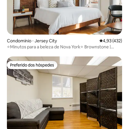
Condomínio ⋅ Jersey City
4,93 de uma av
4,93 (432)
⭐Minutos para a beleza de Nova York⭐ Brownstone |
ESTACIONAMENTO GRATUITO
Preferido dos hóspedes
Preferido dos hóspedes