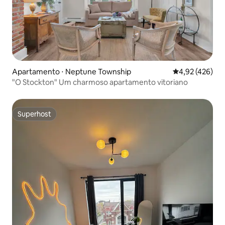
Apartamento ⋅ Neptune Township
4,92 de uma av
4,92 (426)
"O Stockton" Um charmoso apartamento vitoriano
Superhost
Superhost