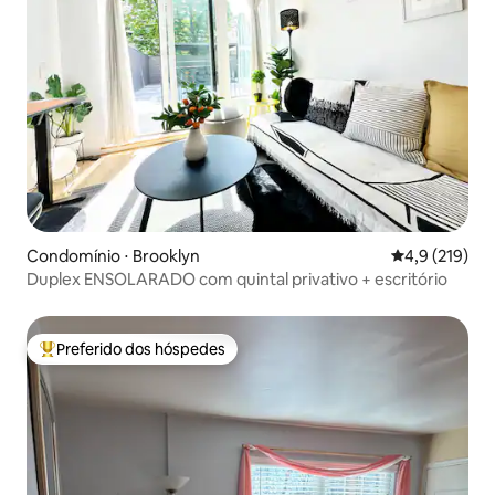
Condomínio ⋅ Brooklyn
4,9 de uma av
4,9 (219)
Duplex ENSOLARADO com quintal privativo + escritório
Preferido dos hóspedes
Entre os melhores preferidos dos hóspedes