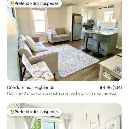
Preferido dos hóspedes
Entre os melhores preferidos dos hóspedes
Condomínio ⋅ Highlands
4,96 de uma av
4,96 (134)
Casa de 2 quartos na costa com vista para o mar, acesso a
pé à praia e à vida noturna
Preferido dos hóspedes
Entre os melhores preferidos dos hóspedes