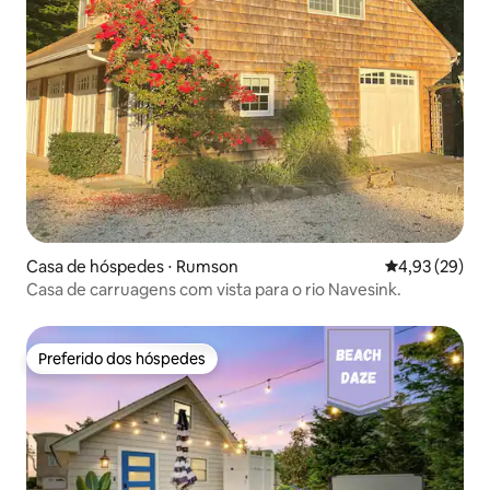
Casa de hóspedes ⋅ Rumson
4,93 de uma a
4,93 (29)
Casa de carruagens com vista para o rio Navesink.
Preferido dos hóspedes
Preferido dos hóspedes