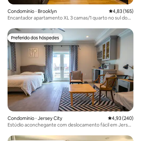
Condomínio ⋅ Brooklyn
4,83 de uma av
4,83 (165)
Encantador apartamento XL 3 camas/1 quarto no sul do
Brooklyn!
Preferido dos hóspedes
Preferido dos hóspedes
Condomínio ⋅ Jersey City
4,93 de uma ava
4,93 (240)
Estúdio aconchegante com deslocamento fácil em Jersey
City