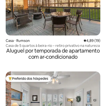
Casa ⋅ Rumson
4,89 de uma a
4,89 (19)
Casa de 5 quartos à beira-rio – retiro privativo na natureza
Aluguel por temporada de apartamento
com ar-condicionado
Preferido dos hóspedes
Entre os melhores preferidos dos hóspedes