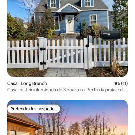
Casa ⋅ Long Branch
5 de uma a
5 (11)
Casa costeira iluminada de 3 quartos • Perto da praia e do
píer
Preferido dos hóspedes
Preferido dos hóspedes