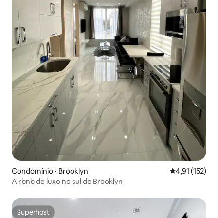
Condomínio ⋅ Brooklyn
4,91 de uma av
4,91 (152)
Airbnb de luxo no sul do Brooklyn
Superhost
Superhost