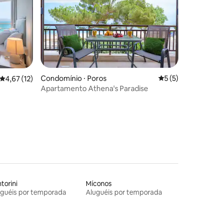
Condomínio ⋅ Poros
5 de uma avaliaçã
5 (5)
4,67 de uma avaliação média de 5, 12 avaliações
4,67 (12)
Apartamento Athena's Paradise
ções
torini
Míconos
uguéis por temporada
Aluguéis por temporada