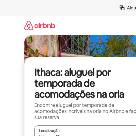
Pular
Algu
para
o
conteúdo
Ithaca: aluguel por
temporada de
acomodações na orla
Encontre aluguel por temporada de
acomodações incríveis na orla no Airbnb e fa
sua reserva
Localização