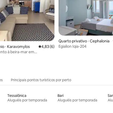
 média de 5, 3 avaliações
Quarto privativo ⋅ Cephalonia
Egialion Iqia-204
io ⋅ Karavomylos
4,83 de uma avaliação média de 5, 6 avalia
4,83 (6)
nto à beira-mar em
los
es
Principais pontos turísticos por perto
Tessalônica
Bari
San
Aluguéis por temporada
Aluguéis por temporada
Al