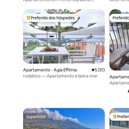
Zavalata
jacuzzi
Preferido dos hóspedes
Preferid
Entre os melhores preferidos dos hóspedes
Preferid
Apartamento ⋅ Agia Effimia
5 de uma avaliação 
5 (51)
rodakino — Apartamento à beira-mar
Apartame
Apartamen
centro da 
Superhost
Prefe
Superhost
Entre os