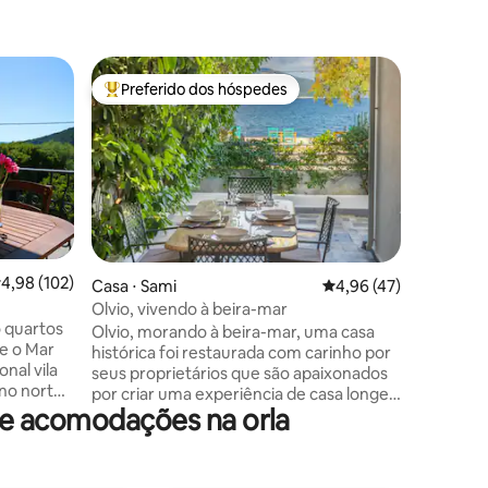
Casa ⋅ Fi
Preferido dos hóspedes
Preferi
os hóspedes
Entre os melhores preferidos dos hóspedes
Preferi
Casa Tass
A Tassos 
lado da e
encantado
apenas 7 
com suas 
oferece u
passos da
Kaminakia. Esta casa espaçosa e 
,98 de uma avaliação média de 5, 102 avaliações
4,98 (102)
ções
Casa ⋅ Sami
4,96 de uma avaliação
4,96 (47)
possui vi
Olvio, vivendo à beira-mar
do farol,
o quartos
Olvio, morando à beira-mar, uma casa
o mar que
e o Mar
histórica foi restaurada com carinho por
Ítaca, Le
onal vila
seus proprietários que são apaixonados
duas vara
 no norte
por criar uma experiência de casa longe
nfortável
de acomodações na orla
de casa, aqui você encontrará uma
s
recepção calorosa e uma estadia luxuosa
em casa, seja apenas vocês dois ou vocês
iras e
são uma família. A Casa Olvio está em