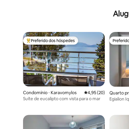
Alug
Preferido dos hóspedes
Preferid
Entre os melhores preferidos dos hóspedes
Preferid
Condomínio ⋅ Karavomylos
4,95 de uma avaliação 
4,95 (20)
Quarto pr
Suíte de eucalipto com vista para o mar
Egialion I