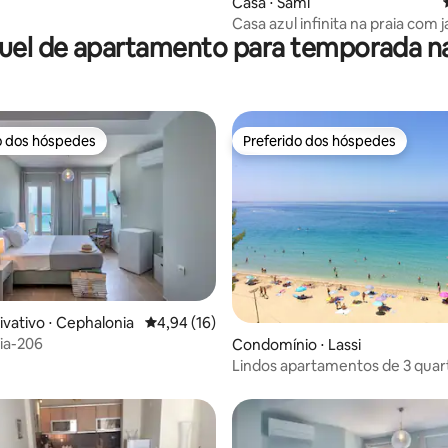
Casa ⋅ Sami
Casa azul infinita na praia com 
uel de apartamento para temporada na
ar livre
o dos hóspedes
Preferido dos hóspedes
o dos hóspedes
Preferido dos hóspedes
média de 5, 20 avaliações
ivativo ⋅ Cephalonia
4,94 de uma avaliação média de 5, 16 avalia
4,94 (16)
qia-206
Condomínio ⋅ Lassi
Lindos apartamentos de 3 qua
Lassi por Makris Gyalos