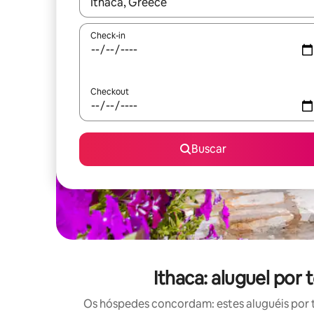
Quando os resultados estiverem disponíveis, expl
Check-in
Checkout
Buscar
Ithaca: aluguel po
Os hóspedes concordam: estes aluguéis por 