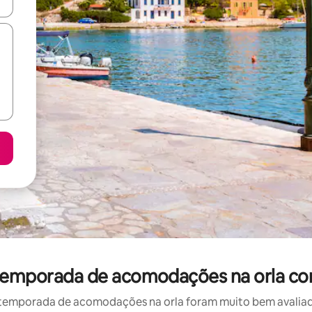
ore-os usando as seta para cima e para baixo do teclado ou tocando e
r temporada de acomodações na orla co
temporada de acomodações na orla foram muito bem avaliados