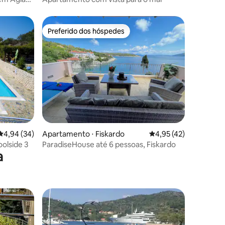
Preferido dos hóspedes
Preferido dos hóspedes
ções
4,94 de uma avaliação média de 5, 34 avaliações
4,94 (34)
Apartamento ⋅ Fiskardo
4,95 de uma avaliação
4,95 (42)
oolside 3
ParadiseHouse até 6 pessoas, Fiskardo
a