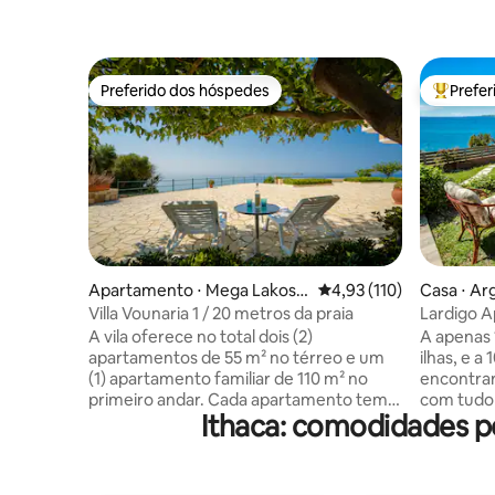
Preferido dos hóspedes
Prefe
Preferido dos hóspedes
Entre os
Apartamento ⋅ Mega Lakos /
4,93 de uma avaliação m
4,93 (110)
Casa ⋅ Ar
Halepi
Villa Vounaria 1 / 20 metros da praia
Lardigo A
A vila oferece no total dois (2)
A apenas 1
apartamentos de 55 m² no térreo e um
ilhas, e a
(1) apartamento familiar de 110 m² no
encontrar
primeiro andar. Cada apartamento tem
com tudo 
Ithaca: comodidades p
sua própria entrada privativa e uma vaga
restauran
de estacionamento. O apartamento que
supermerc
você está prestes a reservar fica no
ATM 's e a
térreo. Nossa vivenda é o refúgio
estão tod