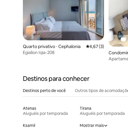
Quarto privativo ⋅ Cephalonia
4,67 de uma avaliação
4,67 (3)
Εgialion Ιqia-208
Condomín
Apartame
Karavomi
Destinos para conhecer
Destinos perto de você
Outros tipos de acomodaçõ
Atenas
Tirana
Aluguéis por temporada
Aluguéis por temporada
Ksamil
Mostrar mais