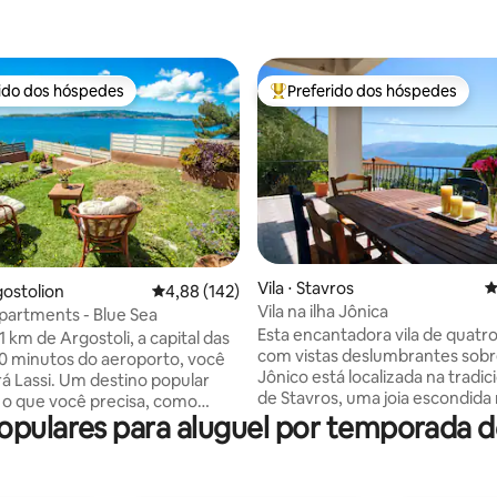
rido dos hóspedes
Preferido dos hóspedes
 melhores preferidos dos hóspedes
Entre os melhores preferidos d
Vila ⋅ Stavros
4
édia de 5, 110 avaliações
gostolion
4,88 de uma avaliação média de 5, 142 avalia
4,88 (142)
Vila na ilha Jônica
partments - Blue Sea
Esta encantadora vila de quatr
 km de Argostoli, a capital das
com vistas deslumbrantes sobr
 10 minutos do aeroporto, você
Jônico está localizada na tradici
á Lassi. Um destino popular
de Stavros, uma joia escondida
o que você precisa, como
de Ítaca. Um espaço fresco, co
opulares para aluguel por temporada 
tes, tavernas, bares,
e limpo com Wi-Fi gratuito, dua
ados, tudo ao seu alcance.
varandas e um grande terraço. Aqui
luguel de carros ou bicicletas
você vive entre colinas de olive
os a uma curta caminhada,