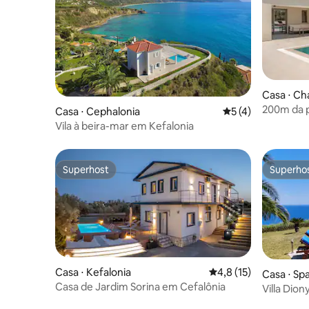
Casa ⋅ Cha
200m da pr
Casa ⋅ Cephalonia
5 de uma avaliação
5 (4)
Villa Meli
Vila à beira-mar em Kefalonia
Superhost
Superho
Superhost
Superho
Casa ⋅ Kefalonia
4,8 de uma avaliação 
4,8 (15)
Casa ⋅ Spa
Casa de Jardim Sorina em Cefalônia
Villa Dion