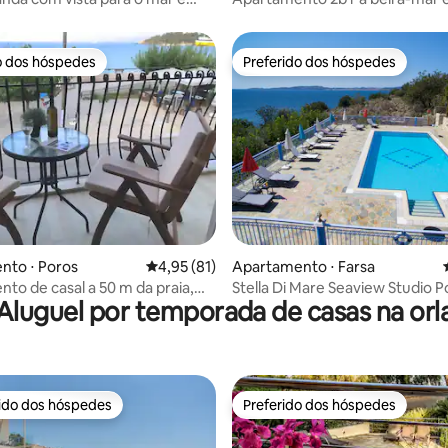
Efimia
o dos hóspedes
Preferido dos hóspedes
o dos hóspedes
Preferido dos hóspedes
média de 5, 51 avaliações
nto ⋅ Poros
4,95 de uma avaliação média de 5, 81 avalia
4,95 (81)
Apartamento ⋅ Farsa
to de casal a 50 m da praia,
Stella Di Mare Seaview Studio P
Aluguel por temporada de casas na orl
vila
rido dos hóspedes
Preferido dos hóspedes
 melhores preferidos dos hóspedes
Preferido dos hóspedes