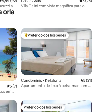
4,99 de uma avaliação média de 5, 92 avaliações
4,99 (92)
Casa ⋅ Asos
5 de uma avaliação
5 (26)
jacuzzi ao
Villa Galini com vista magnífica para o
 orla
mar
Preferido dos hóspedes
Entre os melhores preferidos dos hóspedes
Condomínio ⋅ Kefalonia
5 de uma avaliação
5 (31)
ções
Apartamento de luxo à beira-mar com 2
5 de uma avaliação média de 5, 7 avaliações
5 (7)
quartos e quintal
rtos em
Preferido dos hóspedes
Preferido dos hóspedes