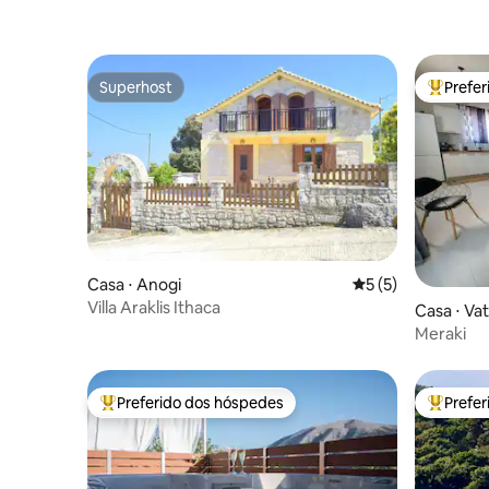
Superhost
Prefe
Superhost
Entre os
Casa ⋅ Anogi
5 de uma avaliação
5 (5)
Villa Araklis Ithaca
Casa ⋅ Vat
Meraki
Preferido dos hóspedes
Prefe
Entre os melhores preferidos dos hóspedes
Entre os