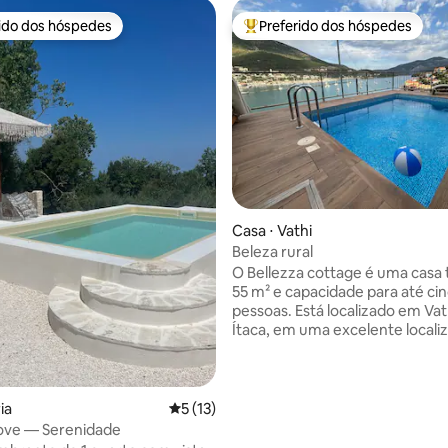
rido dos hóspedes
Preferido dos hóspedes
 melhores preferidos dos hóspedes
Entre os melhores preferidos d
édia de 5, 102 avaliações
Casa ⋅ Vathi
Beleza rural
O Bellezza cottage é uma casa 
55 m² e capacidade para até ci
pessoas. Está localizado em Vat
Ítaca, em uma excelente locali
garante uma vista incrível e de
de todos os seus quartos para a
natural, o mar e as aldeias vizin
Possui um pátio pavimentado d
ia
5 de uma avaliação média de 5, 13 avalia
5 (13)
com uma área de jantar sob a p
rove — Serenidade
uma sala de estar ao ar livre, 