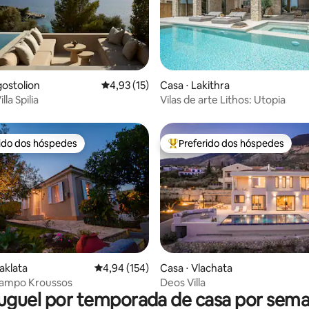
média de 5, 59 avaliações
gostolion
4,93 de uma avaliação média de 5, 15 avalia
4,93 (15)
Casa ⋅ Lakithra
lla Spilia
Vilas de arte Lithos: Utopia
rido dos hóspedes
Preferido dos hóspedes
 melhores preferidos dos hóspedes
Entre os melhores preferidos d
média de 5, 26 avaliações
aklata
4,94 de uma avaliação média de 5, 154 avalia
4,94 (154)
Casa ⋅ Vlachata
campo Kroussos
Deos Villa
uguel por temporada de casa por sem