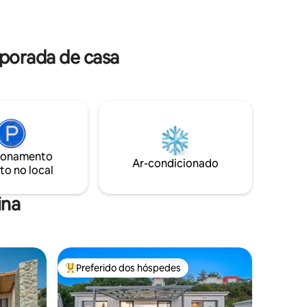
para relaxar. Apenas a uma curta
piscina
caminhada da aldeia de Kioni ou de várias
tros de
praias privadas no Mar Jônico.
os de
mporada de casa
ionamento
Ar-condicionado
to no local
ina
Preferido dos hóspedes
os hóspedes
Entre os melhores preferidos dos hóspedes