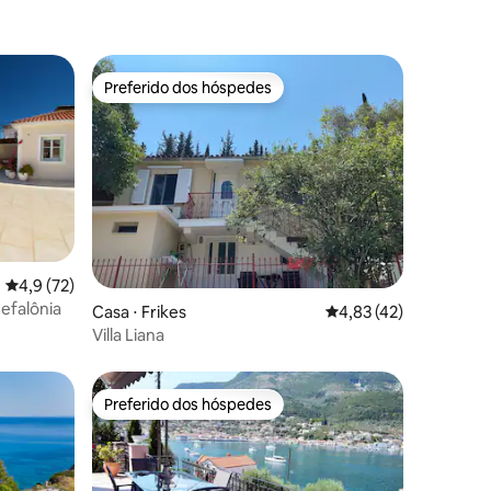
Preferido dos hóspedes
Preferido dos hóspedes
4,9 de uma avaliação média de 5, 72 avaliações
4,9 (72)
efalônia
ções
Casa ⋅ Frikes
4,83 de uma avaliação
4,83 (42)
Villa Liana
Preferido dos hóspedes
os hóspedes
Preferido dos hóspedes