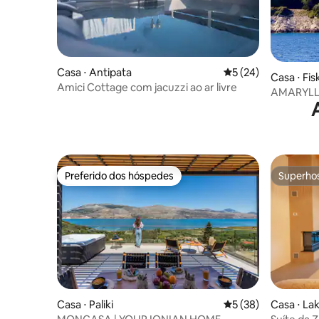
Casa ⋅ Antipata
5 de uma avaliação 
5 (24)
Casa ⋅ Fi
Amici Cottage com jacuzzi ao ar livre
AMARYLLIS HOUSE Fiscardo
frente pa
Preferido dos hóspedes
Superho
Preferido dos hóspedes
Superho
Casa ⋅ Paliki
5 de uma avaliação 
5 (38)
Casa ⋅ Lak