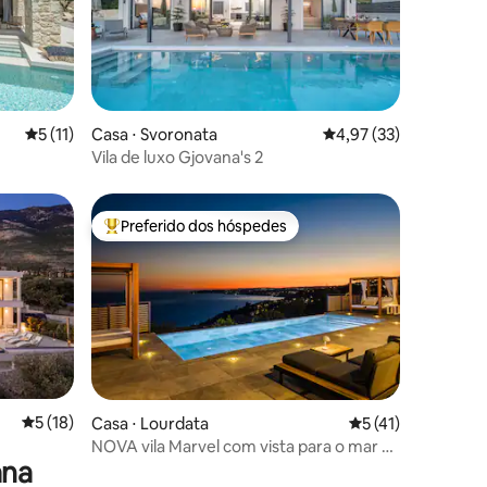
ções
5 de uma avaliação média de 5, 11 avaliações
5 (11)
Casa ⋅ Svoronata
4,97 de uma avaliação
4,97 (33)
Vila de luxo Gjovana's 2
Preferido dos hóspedes
os hóspedes
Entre os melhores preferidos dos hóspedes
ções
5 de uma avaliação média de 5, 18 avaliações
5 (18)
Casa ⋅ Lourdata
5 de uma avaliação
5 (41)
NOVA vila Marvel com vista para o mar e
ana
piscina privativa