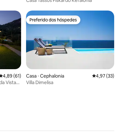
Casa Tassos Fiskardo Kefalonia
Preferido dos hóspedes
Preferido dos hóspedes
4,89 de uma avaliação média de 5, 61 avaliações
4,89 (61)
Casa ⋅ Cephalonia
4,97 de uma avaliação
4,97 (33)
ada Vista★
Villa Dimelisa
ções
o