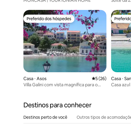
MONCASA | YOUR IONIAN HOME
Suíte da 
Preferido dos hóspedes
Preferid
Preferido dos hóspedes
Preferid
Casa ⋅ Asos
5 de uma avaliação 
5 (26)
Casa ⋅ Sa
Villa Galini com vista magnífica para o
Casa azul 
mar
ar livre
Destinos para conhecer
Destinos perto de você
Outros tipos de acomodaçõ