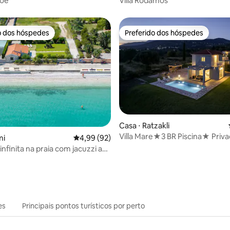
Zoe
Villa Rodamos
o dos hóspedes
Preferido dos hóspedes
o dos hóspedes
Preferido dos hóspedes
Casa ⋅ Ratzakli
Villa Mare★3 BR Piscina★ Priv
média de 5, 26 avaliações
mi
4,99 de uma avaliação média de 5, 92 avalia
4,99 (92)
Mar Estacionamento★ gratuit
infinita na praia com jacuzzi ao
es
Principais pontos turísticos por perto