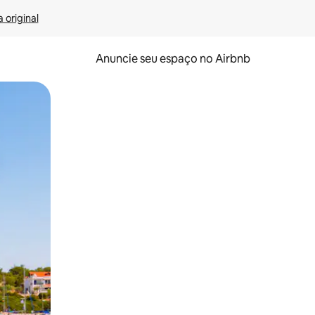
 original
Anuncie seu espaço no Airbnb
 deslizando o dedo na tela.