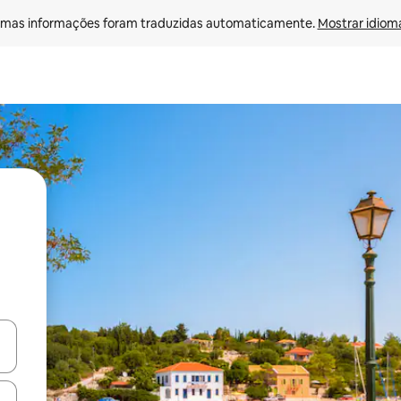
mas informações foram traduzidas automaticamente. 
Mostrar idioma
ore-os usando as seta para cima e para baixo do teclado ou tocando e