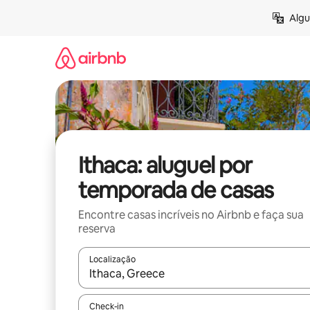
Pular
Algu
para
o
conteúdo
Ithaca: aluguel por
temporada de casas
Encontre casas incríveis no Airbnb e faça sua
reserva
Localização
Quando os resultados estiverem disponíveis, expl
Check-in