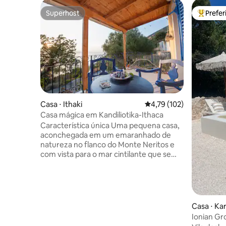
Superhost
Prefe
Superhost
Entre os
Casa ⋅ Ithaki
4,79 de uma avaliação m
4,79 (102)
Casa mágica em Kandiliotika-Ithaca
Característica única Uma pequena casa,
aconchegada em um emaranhado de
natureza no flanco do Monte Neritos e
com vista para o mar cintilante que se
estende em direção a Cefalônia. Sentado
em uma pequena aldeia na
desconhecida Ítaca, cercado por olivais,
ciprestes, figos e lavanda, este é um
lugar idílico e pacífico. Informações
Casa ⋅ Kar
Gerais Kandiliotika é uma ilha muito
Ionian G
amada em um cenário mágico, seja qual