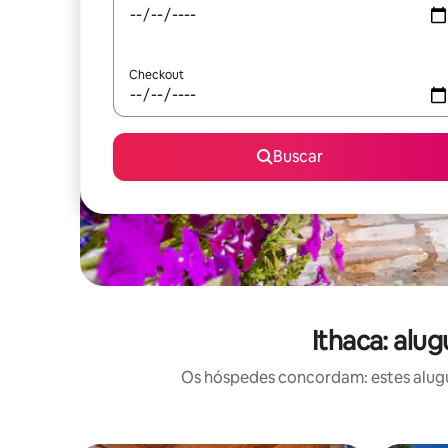
Checkout
Buscar
Ithaca: alu
Os hóspedes concordam: estes alugu