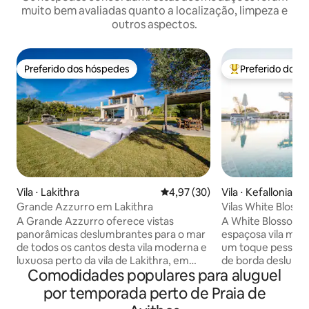
muito bem avaliadas quanto a localização, limpeza e
outros aspectos.
Preferido dos hóspedes
Preferido dos 
Preferido dos hóspedes
Entre os melhore
Vila ⋅ Lakithra
4,97 de uma avaliação média de
4,97 (30)
Vila ⋅ Kefallonia
Grande Azzurro em Lakithra
Vilas White Blosso
A Grande Azzurro oferece vistas
A White Blossoms 
panorâmicas deslumbrantes para o mar
espaçosa vila mod
de todos os cantos desta vila moderna e
um toque pessoal 
luxuosa perto da vila de Lakithra, em
de borda deslumbr
Comodidades populares para aluguel
Kefalonia. Situada em um terreno de
o golfo Trapezaki 
meio acre com jardins paisagísticos,
Deslumbrante dura
por temporada perto de Praia de
piscina privativa, área para churrasco e
também magnífica à