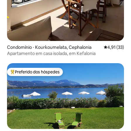
Condomínio ⋅ Kourkoumelata, Cephalonia
4,91 de uma a
4,91 (33)
Apartamento em casa isolada, em Kefalonia
Preferido dos hóspedes
Entre os melhores preferidos dos hóspedes