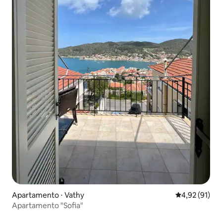
Apartamento ⋅ Vathy
4,92 de uma a
4,92 (91)
Apartamento "Sofia"