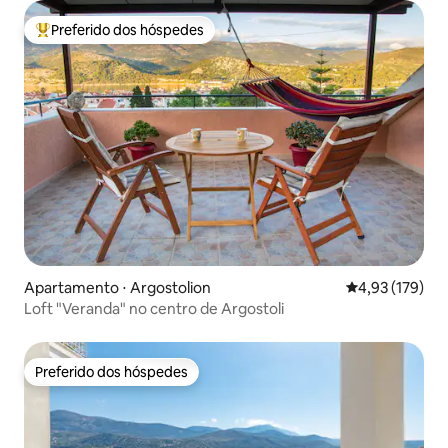
Preferido dos hóspedes
Entre os melhores preferidos dos hóspedes
Apartamento ⋅ Argostolion
4,93 de uma av
4,93 (179)
Loft "Veranda" no centro de Argostoli
Preferido dos hóspedes
Preferido dos hóspedes