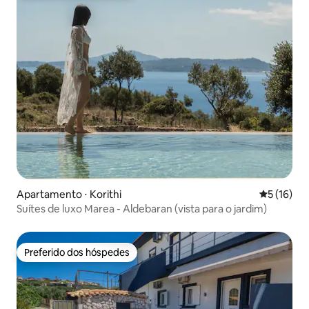
Apartamento ⋅ Korithi
5 de uma a
5 (16)
Suítes de luxo Marea - Aldebaran (vista para o jardim)
Preferido dos hóspedes
Preferido dos hóspedes