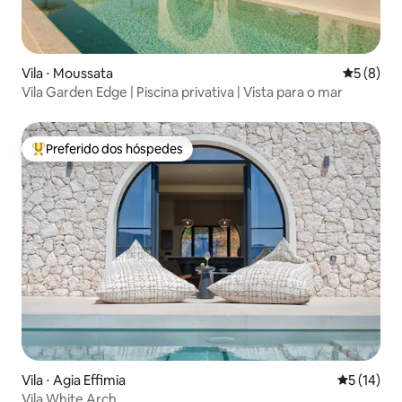
Vila ⋅ Moussata
5 de uma 
5 (8)
Vila Garden Edge | Piscina privativa | Vista para o mar
Preferido dos hóspedes
Entre os melhores preferidos dos hóspedes
Vila ⋅ Agia Effimia
5 de uma a
5 (14)
Vila White Arch