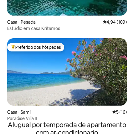
Casa ⋅ Pesada
4,94 de uma av
4,94 (109)
Estúdio em casa Kritamos
Preferido dos hóspedes
Entre os melhores preferidos dos hóspedes
Casa ⋅ Sami
5 de uma a
5 (16)
Paradise Villa II
Aluguel por temporada de apartamento
com ar-condicionado