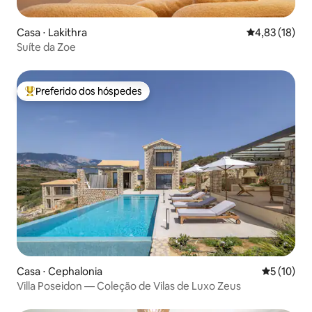
Casa ⋅ Lakithra
4,83 de uma a
4,83 (18)
Suíte da Zoe
Preferido dos hóspedes
Entre os melhores preferidos dos hóspedes
Casa ⋅ Cephalonia
5 de uma a
5 (10)
Villa Poseidon — Coleção de Vilas de Luxo Zeus