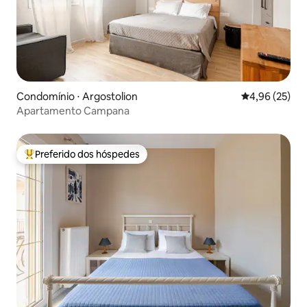
Condomínio ⋅ Argostolion
4,96 de uma a
4,96 (25)
Apartamento Campana
Preferido dos hóspedes
Entre os melhores preferidos dos hóspedes