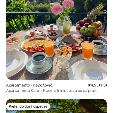
Apartamento ⋅ Κεφαλονιά
4,95 de uma av
4,95 (110)
Apartamento Kate 's Place, a 5 minutos a pé da praia
Preferido dos hóspedes
Preferido dos hóspedes