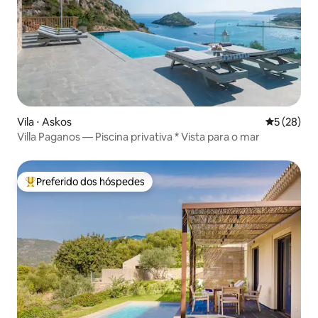
Vila ⋅ Askos
5 de uma a
5 (28)
Villa Paganos — Piscina privativa * Vista para o mar
Preferido dos hóspedes
Entre os melhores preferidos dos hóspedes