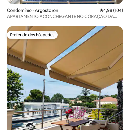
Condomínio ⋅ Argostolion
4,98 de uma av
4,98 (104)
APARTAMENTO ACONCHEGANTE NO CORAÇÃO DA
CIDADE
Preferido dos hóspedes
Preferido dos hóspedes