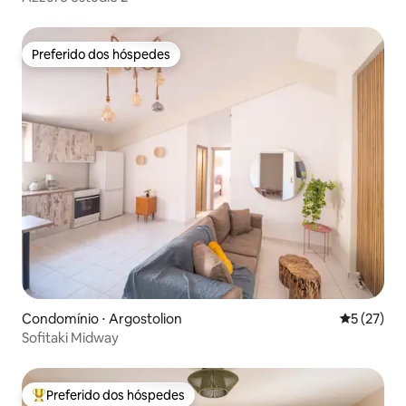
Preferido dos hóspedes
Preferido dos hóspedes
Condomínio ⋅ Argostolion
5 de uma a
5 (27)
Sofitaki Midway
Preferido dos hóspedes
Entre os melhores preferidos dos hóspedes