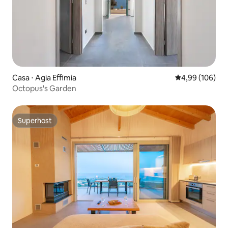
Casa ⋅ Agia Effimia
4,99 de uma av
4,99 (106)
Octopus's Garden
Superhost
Superhost