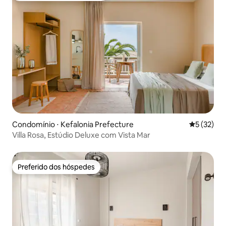
Condomínio ⋅ Kefalonia Prefecture
5 de uma a
5 (32)
Villa Rosa, Estúdio Deluxe com Vista Mar
Preferido dos hóspedes
Preferido dos hóspedes