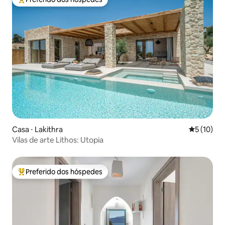
Entre os melhores preferidos dos hóspedes
Casa ⋅ Lakithra
5 de uma a
5 (10)
Vilas de arte Lithos: Utopia
Preferido dos hóspedes
Entre os melhores preferidos dos hóspedes