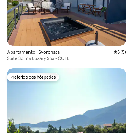
Apartamento ⋅ Svoronata
5 de uma 
5 (5)
Suíte Sorina Luxary Spa - CUTE
Preferido dos hóspedes
Preferido dos hóspedes