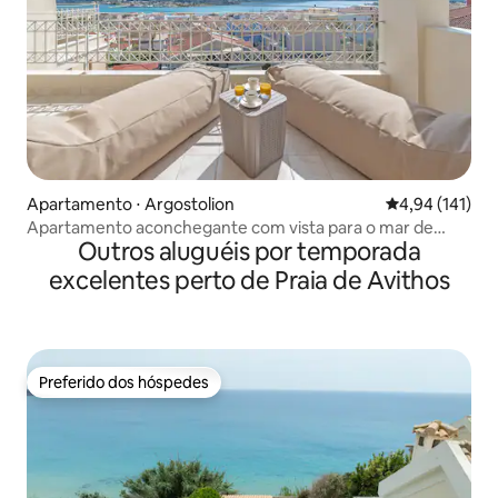
Apartamento ⋅ Argostolion
4,94 de uma av
4,94 (141)
Apartamento aconchegante com vista para o mar de
Outros aluguéis por temporada
Alexandra
excelentes perto de Praia de Avithos
Preferido dos hóspedes
Preferido dos hóspedes