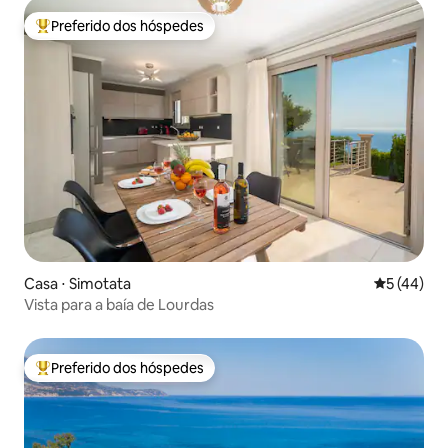
Preferido dos hóspedes
Entre os melhores preferidos dos hóspedes
Casa ⋅ Simotata
5 de uma a
5 (44)
Vista para a baía de Lourdas
Preferido dos hóspedes
Entre os melhores preferidos dos hóspedes