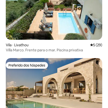
Vila ⋅ Livathou
5 de uma a
5 (29)
Villa Marco. Frente para o mar. Piscina privativa
Preferido dos hóspedes
Preferido dos hóspedes