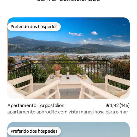
Preferido dos hóspedes
Preferido dos hóspedes
Apartamento ⋅ Argostolion
4,92 de uma av
4,92 (145)
apartamento aphrodite com vista maravilhosa para o mar
Preferido dos hóspedes
Preferido dos hóspedes