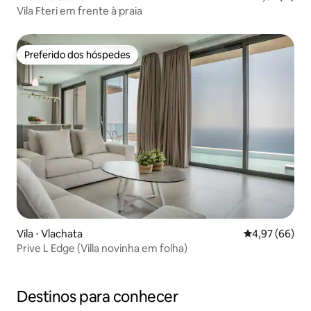
Vila Fteri em frente à praia
Preferido dos hóspedes
Preferido dos hóspedes
Vila ⋅ Vlachata
4,97 de uma a
4,97 (66)
Prive L Edge (Villa novinha em folha)
Destinos para conhecer