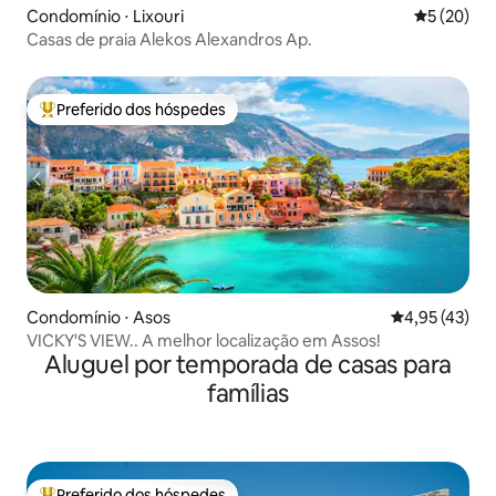
Condomínio ⋅ Lixouri
5 de uma a
5 (20)
Casas de praia Alekos Alexandros Ap.
Preferido dos hóspedes
Entre os melhores preferidos dos hóspedes
Condomínio ⋅ Asos
4,95 de uma a
4,95 (43)
VICKY'S VIEW.. A melhor localização em Assos!
Aluguel por temporada de casas para
famílias
Preferido dos hóspedes