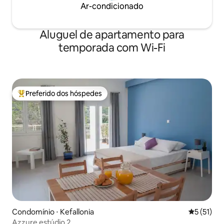
Ar-condicionado
Aluguel de apartamento para
temporada com Wi-Fi
Preferido dos hóspedes
Entre os melhores preferidos dos hóspedes
Condomínio ⋅ Kefallonia
5 de uma a
5 (51)
Azzure estúdio 2