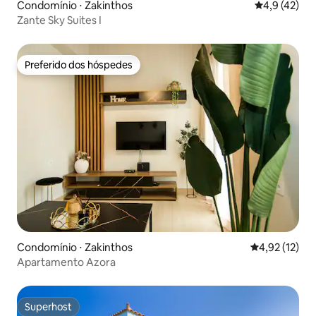
Condomínio ⋅ Zakinthos
4,9 de uma a
4,9 (42)
Zante Sky Suites I
Preferido dos hóspedes
Preferido dos hóspedes
Condomínio ⋅ Zakinthos
4,92 de uma a
4,92 (12)
Apartamento Azora
Superhost
Superhost