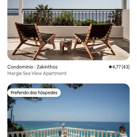
Condomínio ⋅ Zakinthos
4,77 de uma a
4,77 (43)
Margie Sea View Apartment
Preferido dos hóspedes
Preferido dos hóspedes