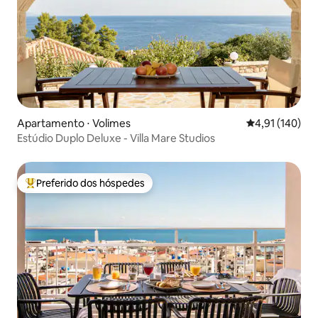
Apartamento ⋅ Volimes
4,91 de uma av
4,91 (140)
Estúdio Duplo Deluxe - Villa Mare Studios
Preferido dos hóspedes
Entre os melhores preferidos dos hóspedes