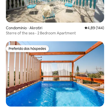
Condomínio ⋅ Akrotiri
4,89 de uma av
4,89 (144)
Sterre of the sea - 2 Bedroom Apartment
Preferido dos hóspedes
Preferido dos hóspedes