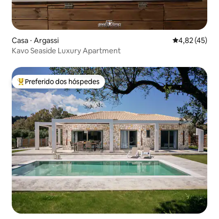
Casa ⋅ Argassi
4,82 de uma a
4,82 (45)
Kavo Seaside Luxury Apartment
Preferido dos hóspedes
Entre os melhores preferidos dos hóspedes