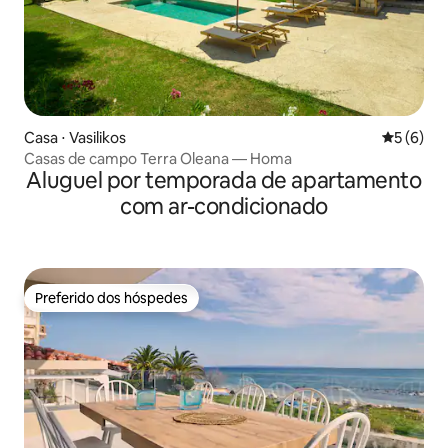
Casa ⋅ Vasilikos
5 de uma 
5 (6)
Casas de campo Terra Oleana — Homa
Aluguel por temporada de apartamento
com ar-condicionado
Preferido dos hóspedes
Preferido dos hóspedes