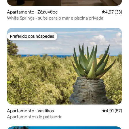
Apartamento ⋅ Ζάκυνθος
4,97 de uma a
4,97 (33)
White Springs - suíte para o mar e piscina privada
Preferido dos hóspedes
Preferido dos hóspedes
Apartamento ⋅ Vasilikos
4,91 de uma a
4,91 (57)
Apartamentos de patisserie