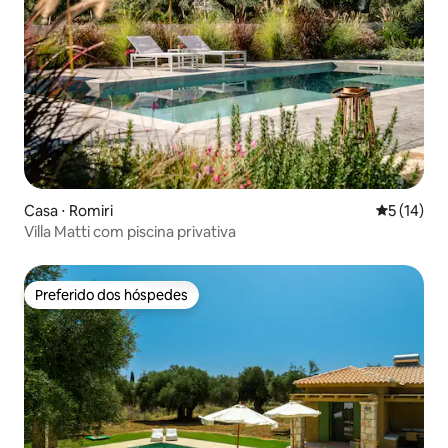
Casa ⋅ Romiri
5 de uma a
5 (14)
Villa Matti com piscina privativa
Preferido dos hóspedes
Preferido dos hóspedes