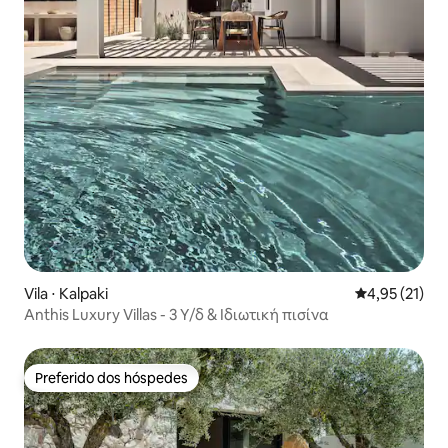
Vila ⋅ Kalpaki
4,95 de uma a
4,95 (21)
Anthis Luxury Villas - 3 Υ/δ & Ιδιωτική πισίνα
Preferido dos hóspedes
Preferido dos hóspedes