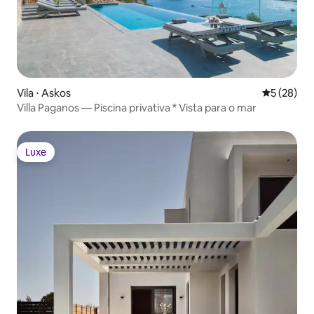
Vila ⋅ Askos
5 de uma a
5 (28)
Villa Paganos — Piscina privativa * Vista para o mar
Luxe
Luxe