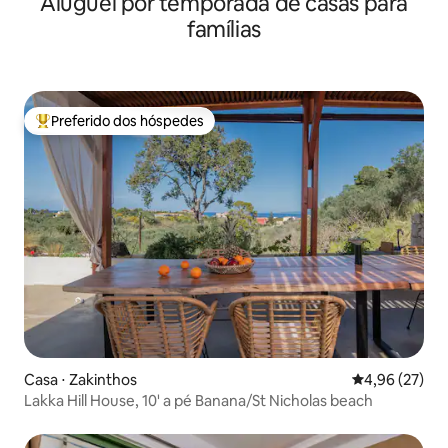
Aluguel por temporada de casas para
famílias
Preferido dos hóspedes
Entre os melhores preferidos dos hóspedes
Casa ⋅ Zakinthos
4,96 de uma a
4,96 (27)
Lakka Hill House, 10' a pé Banana/St Nicholas beach