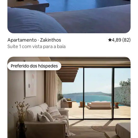
Apartamento ⋅ Zakinthos
4,89 de uma a
4,89 (82)
Suíte 1 com vista para a baía
Preferido dos hóspedes
Preferido dos hóspedes