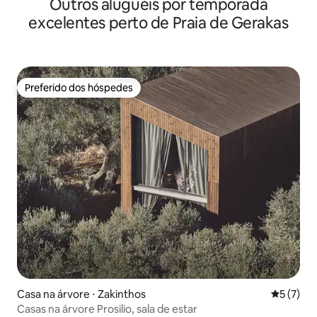
Outros aluguéis por temporada
excelentes perto de Praia de Gerakas
Preferido dos hóspedes
Preferido dos hóspedes
Casa na árvore ⋅ Zakinthos
5 de uma 
5 (7)
Casas na árvore Prosilio, sala de estar