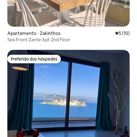
Apartamento ⋅ Zakinthos
5 de uma a
5 (10)
Sea Front Zante Apt 2nd Floor
Preferido dos hóspedes
Preferido dos hóspedes