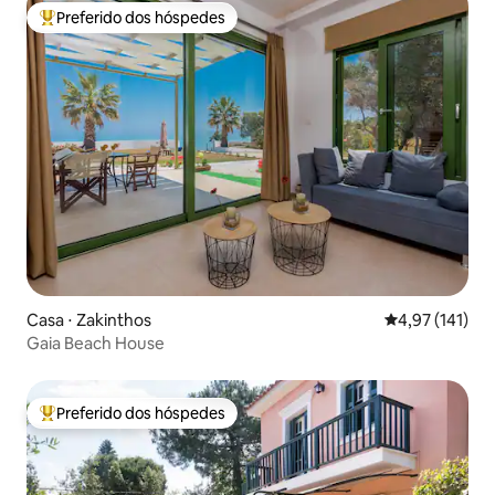
Preferido dos hóspedes
Entre os melhores preferidos dos hóspedes
Casa ⋅ Zakinthos
4,97 de uma av
4,97 (141)
Gaia Beach House
Preferido dos hóspedes
Entre os melhores preferidos dos hóspedes