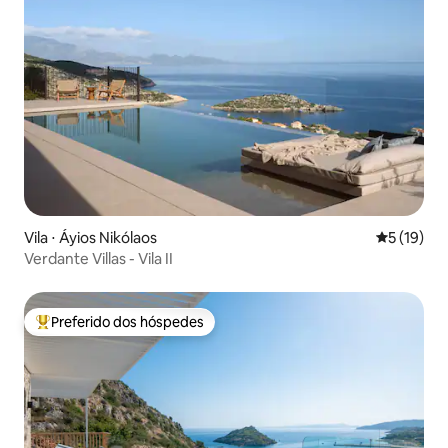
Vila ⋅ Áyios Nikólaos
5 de uma a
5 (19)
Verdante Villas - Vila II
Preferido dos hóspedes
Entre os melhores preferidos dos hóspedes