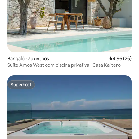
Bangalô ⋅ Zakinthos
4,96 de uma a
4,96 (26)
Suíte Amos West com piscina privativa | Casa Kalitero
Superhost
Superhost