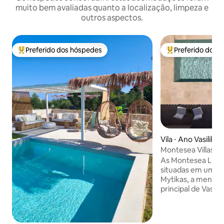
muito bem avaliadas quanto a localização, limpeza e
outros aspectos.
Preferido dos hóspedes
Preferido dos 
Entre os melhores preferidos dos hóspedes
Entre os melhore
Vila ⋅ Ano Vasilikos
Montesea Villas • 
com Vista Mar
As Montesea Luxur
situadas em uma c
Mytikas, a menos 
principal de Vasil
privacidade, tranqu
abertas. A localiza
hóspedes que dese