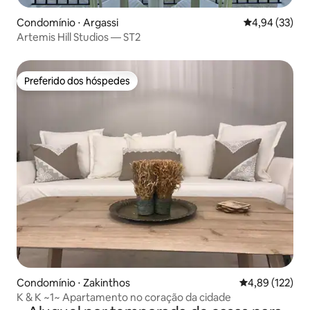
Condomínio ⋅ Argassi
4,94 de uma a
4,94 (33)
Artemis Hill Studios — ST2
Preferido dos hóspedes
Preferido dos hóspedes
Condomínio ⋅ Zakinthos
4,89 de uma av
4,89 (122)
K & K ~1~ Apartamento no coração da cidade