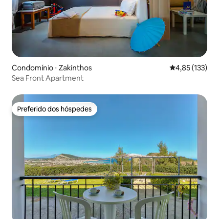
Condomínio ⋅ Zakinthos
4,85 de uma av
4,85 (133)
Sea Front Apartment
Preferido dos hóspedes
Preferido dos hóspedes