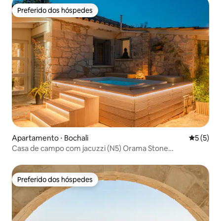
Preferido dos hóspedes
Preferido dos hóspedes
Apartamento ⋅ Bochali
5 de uma 
5 (5)
Casa de campo com jacuzzi (N5) Orama Stone
Apartments
Preferido dos hóspedes
Preferido dos hóspedes