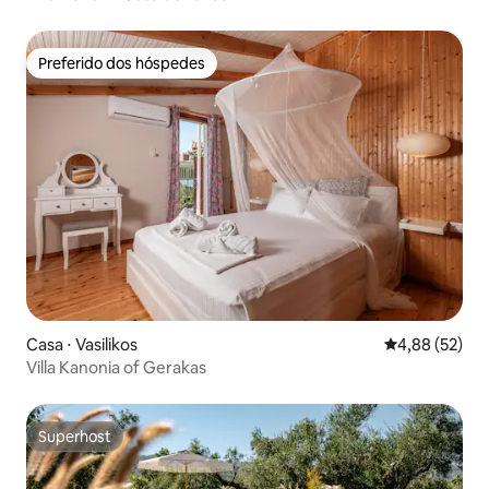
Preferido dos hóspedes
Preferido dos hóspedes
Casa ⋅ Vasilikos
4,88 de uma a
4,88 (52)
Villa Kanonia of Gerakas
Superhost
Superhost