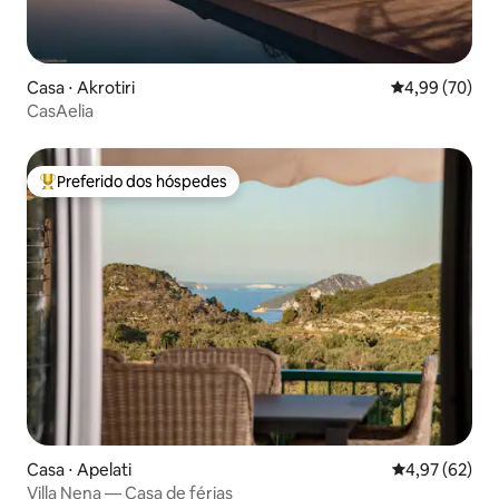
Casa ⋅ Akrotiri
4,99 de uma a
4,99 (70)
CasAelia
Preferido dos hóspedes
Entre os melhores preferidos dos hóspedes
Casa ⋅ Apelati
4,97 de uma a
4,97 (62)
Villa Nena — Casa de férias