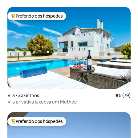
Preferido dos hóspedes
Entre os melhores preferidos dos hóspedes
Vila ⋅ Zakinthos
5 de uma a
5 (79)
Vila privativa luxuosa em Muthee
Preferido dos hóspedes
Entre os melhores preferidos dos hóspedes