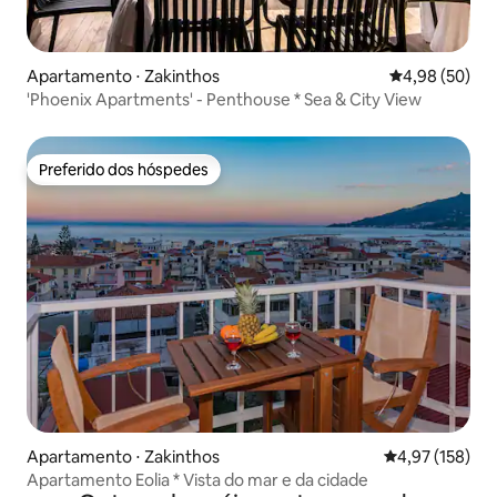
Apartamento ⋅ Zakinthos
4,98 de uma a
4,98 (50)
'Phoenix Apartments' - Penthouse * Sea & City View
Preferido dos hóspedes
Preferido dos hóspedes
Apartamento ⋅ Zakinthos
4,97 de uma av
4,97 (158)
Apartamento Eolia * Vista do mar e da cidade