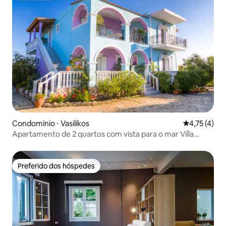
Condomínio ⋅ Vasilikos
4,75 de uma 
4,75 (4)
Apartamento de 2 quartos com vista para o mar Villa
Joanna
Preferido dos hóspedes
Preferido dos hóspedes