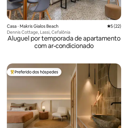
Casa ⋅ Makris Gialos Beach
5 de uma a
5 (22)
Dennis Cottage, Lassi, Cefalônia
Aluguel por temporada de apartamento
com ar-condicionado
Preferido dos hóspedes
Entre os melhores preferidos dos hóspedes