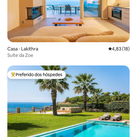
Casa ⋅ Lakithra
4,83 de uma a
4,83 (18)
Suíte da Zoe
Preferido dos hóspedes
Entre os melhores preferidos dos hóspedes