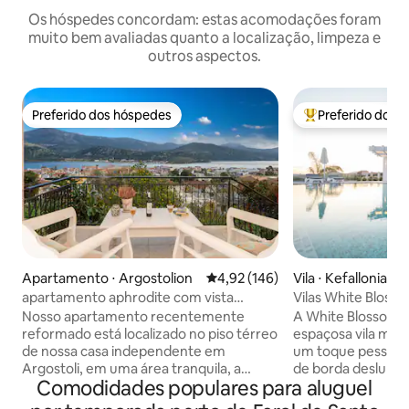
Os hóspedes concordam: estas acomodações foram
muito bem avaliadas quanto a localização, limpeza e
outros aspectos.
Preferido dos hóspedes
Preferido dos 
Preferido dos hóspedes
Entre os melhore
Apartamento ⋅ Argostolion
4,92 de uma avaliação média de 
4,92 (146)
Vila ⋅ Kefallonia
apartamento aphrodite com vista
Vilas White Blosso
maravilhosa para o mar
Nosso apartamento recentemente
A White Blossoms 
reformado está localizado no piso térreo
espaçosa vila mod
de nossa casa independente em
um toque pessoal 
Argostoli, em uma área tranquila, a
de borda deslumbr
Comodidades populares para aluguel
apenas 500 m da praça principal. É de 25
o golfo Trapezaki 
m2, tem uma pequena cozinha separada
Deslumbrante dura