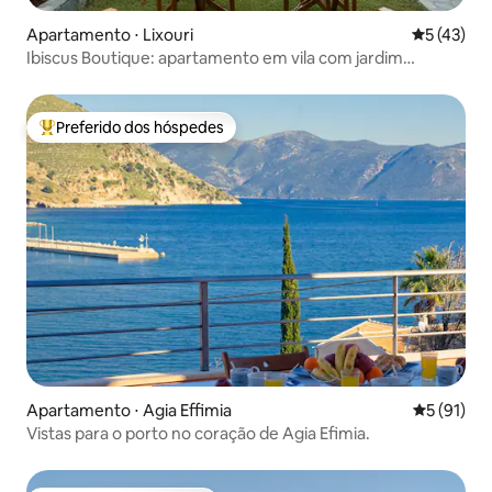
Apartamento ⋅ Lixouri
5 de uma a
5 (43)
Ibiscus Boutique: apartamento em vila com jardim
exuberante e vista para o mar
Preferido dos hóspedes
Entre os melhores preferidos dos hóspedes
Apartamento ⋅ Agia Effimia
5 de uma a
5 (91)
Vistas para o porto no coração de Agia Efimia.