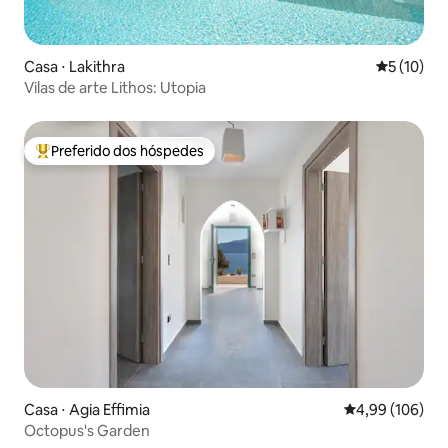
Casa ⋅ Lakithra
5 de uma a
5 (10)
Vilas de arte Lithos: Utopia
Preferido dos hóspedes
Entre os melhores preferidos dos hóspedes
Casa ⋅ Agia Effimia
4,99 de uma av
4,99 (106)
Octopus's Garden