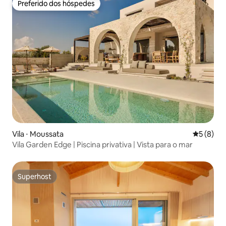
Preferido dos hóspedes
Preferido dos hóspedes
Vila ⋅ Moussata
5 de uma 
5 (8)
Vila Garden Edge | Piscina privativa | Vista para o mar
Superhost
Superhost