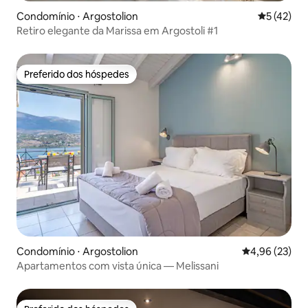
Condomínio ⋅ Argostolion
5 de uma a
5 (42)
Retiro elegante da Marissa em Argostoli #1
Preferido dos hóspedes
Preferido dos hóspedes
Condomínio ⋅ Argostolion
4,96 de uma a
4,96 (23)
Apartamentos com vista única — Melissani