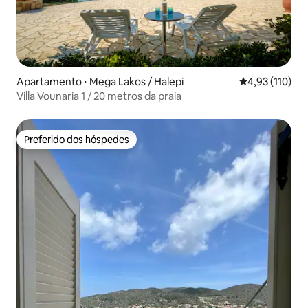
Apartamento ⋅ Mega Lakos / Halepi
4,93 de uma av
4,93 (110)
Villa Vounaria 1 / 20 metros da praia
Preferido dos hóspedes
Preferido dos hóspedes