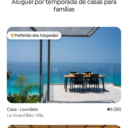
Aluguel por temporada de casas para
famílias
Preferido dos hóspedes
Entre os melhores preferidos dos hóspedes
Casa ⋅ Lourdata
5 de uma a
5 (59)
Le Grand Bleu Villa