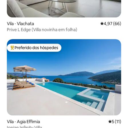
Vila ⋅ Vlachata
4,97 de uma a
4,97 (66)
Prive L Edge (Villa novinha em folha)
Preferido dos hóspedes
Entre os melhores preferidos dos hóspedes
Vila ⋅ Agia Effimia
5 de uma a
5 (11)
Ionian Infinity Villa