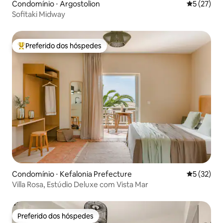
Condomínio ⋅ Argostolion
5 de uma a
5 (27)
Sofitaki Midway
Preferido dos hóspedes
Entre os melhores preferidos dos hóspedes
Condomínio ⋅ Kefalonia Prefecture
5 de uma a
5 (32)
Villa Rosa, Estúdio Deluxe com Vista Mar
Preferido dos hóspedes
Preferido dos hóspedes