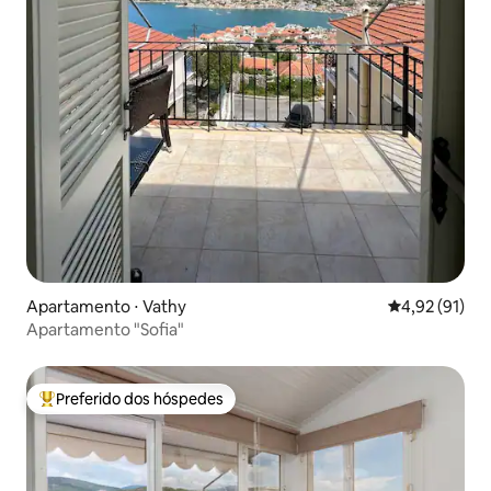
Apartamento ⋅ Vathy
4,92 de uma a
4,92 (91)
Apartamento "Sofia"
Preferido dos hóspedes
Entre os melhores preferidos dos hóspedes