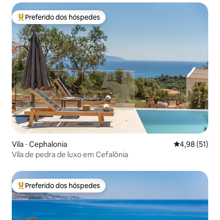
Preferido dos hóspedes
Entre os melhores preferidos dos hóspedes
Vila ⋅ Cephalonia
4,98 de uma a
4,98 (51)
Vila de pedra de luxo em Cefalônia
Preferido dos hóspedes
Entre os melhores preferidos dos hóspedes