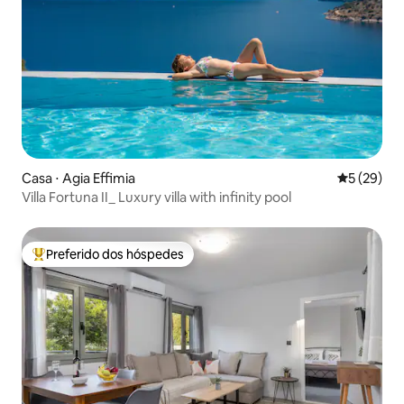
Casa ⋅ Agia Effimia
5 de uma a
5 (29)
Villa Fortuna II_ Luxury villa with infinity pool
Preferido dos hóspedes
Entre os melhores preferidos dos hóspedes