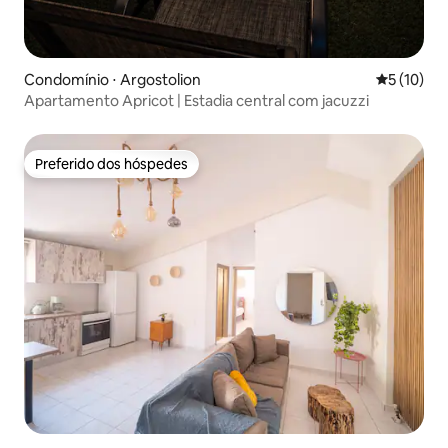
Condomínio ⋅ Argostolion
5 de uma a
5 (10)
Apartamento Apricot | Estadia central com jacuzzi
Preferido dos hóspedes
Preferido dos hóspedes