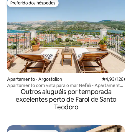
Preferido dos hóspedes
Preferido dos hóspedes
Apartamento ⋅ Argostolion
4,93 de uma av
4,93 (126)
Apartamento com vista para o mar Nefeli - Apartamentos
Outros aluguéis por temporada
Argostoli
excelentes perto de Farol de Santo
Teodoro