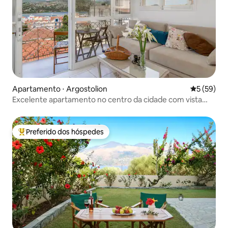
Apartamento ⋅ Argostolion
5 de uma a
5 (59)
Excelente apartamento no centro da cidade com vista
para o mar
Preferido dos hóspedes
Entre os melhores preferidos dos hóspedes