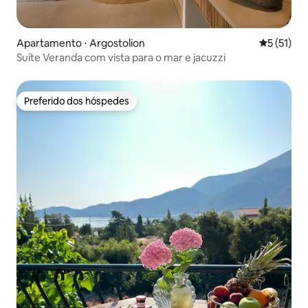
Apartamento ⋅ Argostolion
5 de uma a
5 (51)
Suíte Veranda com vista para o mar e jacuzzi
Preferido dos hóspedes
Preferido dos hóspedes