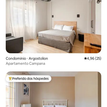
Condomínio ⋅ Argostolion
4,96 de uma a
4,96 (25)
Apartamento Campana
Preferido dos hóspedes
Entre os melhores preferidos dos hóspedes