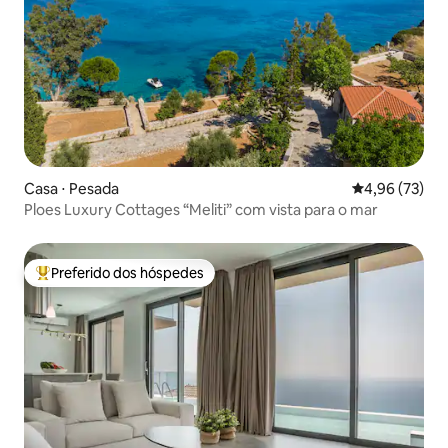
Casa ⋅ Pesada
4,96 de uma a
4,96 (73)
Ploes Luxury Cottages “Meliti” com vista para o mar
Preferido dos hóspedes
Entre os melhores preferidos dos hóspedes