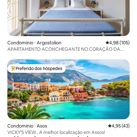
Condomínio ⋅ Argostolion
4,98 de uma av
4,98 (105)
APARTAMENTO ACONCHEGANTE NO CORAÇÃO DA
CIDADE
Preferido dos hóspedes
Entre os melhores preferidos dos hóspedes
Condomínio ⋅ Asos
4,95 de uma a
4,95 (43)
VICKY'S VIEW.. A melhor localização em Assos!