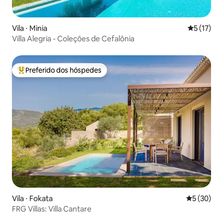
Vila ⋅ Minia
5 de uma a
5 (17)
Villa Alegria - Coleções de Cefalônia
Preferido dos hóspedes
Entre os melhores preferidos dos hóspedes
Vila ⋅ Fokata
5 de uma a
5 (30)
FRG Villas: Villa Cantare