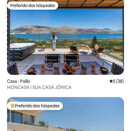
Preferido dos hóspedes
Preferido dos hóspedes
Casa ⋅ Paliki
5 de uma a
5 (38)
MONCASA | SUA CASA JÔNICA
Preferido dos hóspedes
Entre os melhores preferidos dos hóspedes