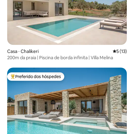
Casa ⋅ Chalikeri
5 de uma a
5 (13)
200m da praia | Piscina de borda infinita | Villa Melina
Preferido dos hóspedes
Entre os melhores preferidos dos hóspedes