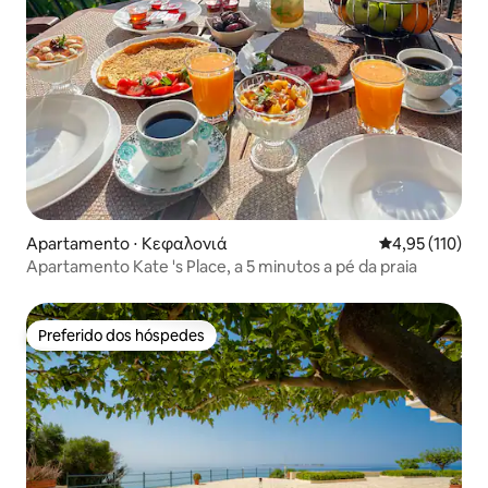
Apartamento ⋅ Κεφαλονιά
4,95 de uma av
4,95 (110)
Apartamento Kate 's Place, a 5 minutos a pé da praia
Preferido dos hóspedes
Preferido dos hóspedes