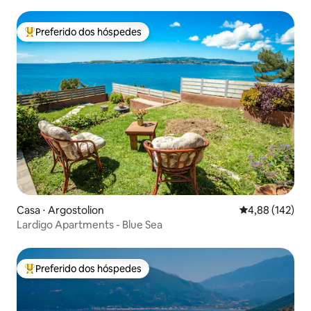
Preferido dos hóspedes
Entre os melhores preferidos dos hóspedes
Casa ⋅ Argostolion
4,88 de uma av
4,88 (142)
Lardigo Apartments - Blue Sea
Preferido dos hóspedes
Entre os melhores preferidos dos hóspedes