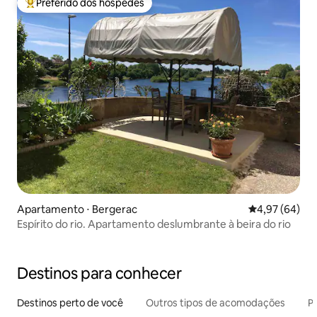
Preferido dos hóspedes
Entre os melhores preferidos dos hóspedes
Apartamento ⋅ Bergerac
4,97 de uma a
4,97 (64)
Espírito do rio. Apartamento deslumbrante à beira do rio
Destinos para conhecer
Destinos perto de você
Outros tipos de acomodações
Pr