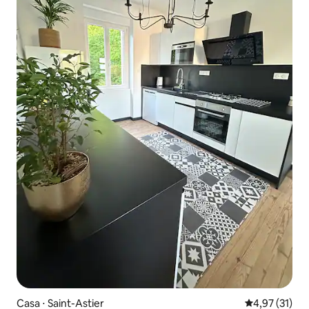
Casa ⋅ Saint-Astier
4,97 de uma a
4,97 (31)