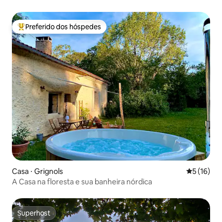
Preferido dos hóspedes
Entre os melhores preferidos dos hóspedes
Casa ⋅ Grignols
5 de uma a
5 (16)
A Casa na floresta e sua banheira nórdica
Superhost
Superhost