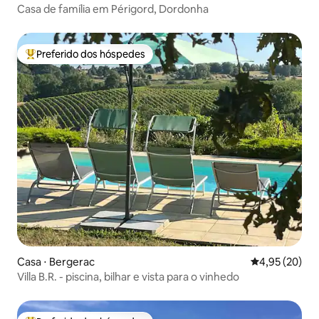
Casa de família em Périgord, Dordonha
Preferido dos hóspedes
Entre os melhores preferidos dos hóspedes
Casa ⋅ Bergerac
4,95 de uma a
4,95 (20)
Villa B.R. - piscina, bilhar e vista para o vinhedo