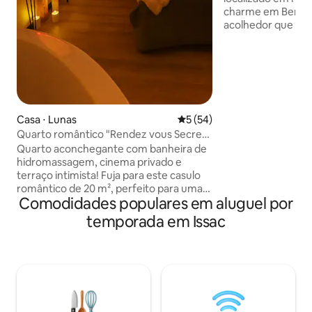
charme em Berge
acolhedor que co
encantos dos edif
como as mais mod
você poderá desfr
apartamento com 
pessoas. Deixe-se 
antiga residência 
um comerciante da
Casa ⋅ Lunas
5 de uma avaliação média de
5 (54)
deste apartamento
Quarto romântico "Rendez vous Secret"
já foi usado para
Balnéo
Quarto aconchegante com banheira de
vinhos de Bergera
hidromassagem, cinema privado e
terraço intimista! Fuja para este casulo
romântico de 20 m², perfeito para uma
Comodidades populares em aluguel por
estadia a dois. Desfrute de um banho
relaxante na banheira de
temporada em Issac
hidromassagem com iluminação suave,
assista seus filmes favoritos em formato
grande com o projetor e aproveite
momentos de total intimidade no
terraço privativo. Cada detalhe é
pensado para oferecer conforto,
tranquilidade e romance. Presenteie-se