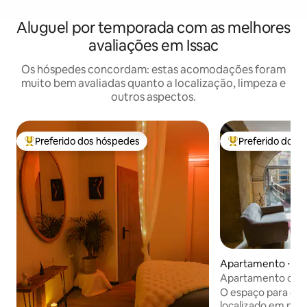
Aluguel por temporada com as melhores
avaliações em Issac
Os hóspedes concordam: estas acomodações foram
muito bem avaliadas quanto a localização, limpeza e
outros aspectos.
Preferido dos hóspedes
Preferido dos 
Entre os melhores preferidos dos hóspedes
Entre os melhore
Apartamento ⋅ Be
Apartamento char
Bergerac
O espaço para con
localizado em nos