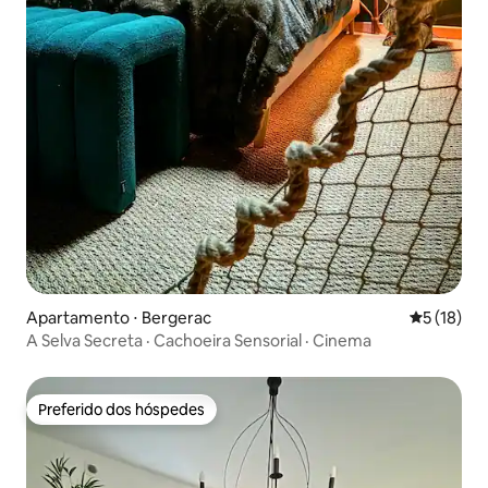
Apartamento ⋅ Bergerac
5 de uma a
5 (18)
A Selva Secreta · Cachoeira Sensorial · Cinema
Preferido dos hóspedes
Preferido dos hóspedes