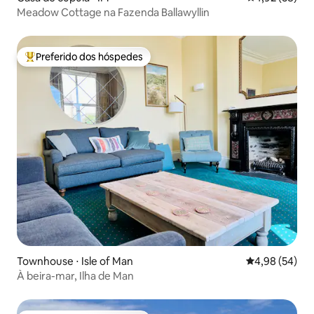
Meadow Cottage na Fazenda Ballawyllin
Preferido dos hóspedes
Entre os melhores preferidos dos hóspedes
Townhouse ⋅ Isle of Man
4,98 de uma a
4,98 (54)
À beira-mar, Ilha de Man