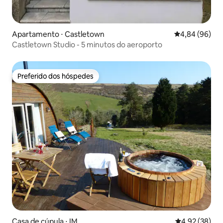
Apartamento ⋅ Castletown
4,84 de uma av
4,84 (96)
Castletown Studio - 5 minutos do aeroporto
Preferido dos hóspedes
Preferido dos hóspedes
Casa de cúpula ⋅ IM
4,92 de uma a
4,92 (38)