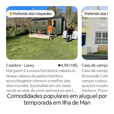
Preferido dos hóspedes
Preferido dos hó
Entre os melhores preferidos dos hóspedes
Preferido dos hó
Casebre ⋅ Laxey
4,99 de uma avaliação média de 
4,99 (135)
Casa de campo ⋅ 
Margaret é a nossa fantástica cabana de
Casa de campo à 
pastor
Nossa cabana de pastor bonita e
Shoreside Cottage
aconchegante oferece o melhor dos
campo rústica à b
dois mundos. Escondida em um oásis
quartos na pitores
verde ao lado de uma cachoeira e perto
Harbour, Promenade e Beach estão à
Comodidades populares em aluguel por
da praia, a cabana fica a uma curta
porta. Promenade
caminhada dos pubs, restaurantes e
Italiano e um pub 
temporada em Ilha de Man
lojas de Laxey. Nossa cabana tem uma
minutos a pé. Esta encantadora casa de
cama de casal de tamanho completo
campo oferece ac