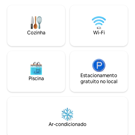
com um colchão premium adequado,
pessoas:- Um quarto de casal, um
um banheiro com todas as comodidades
quarto com 2 cama
e uma área de estar totalmente
quarto individual. A decoração combina
equipada que oferece espaço para
com a singularida
cozinhar, comer e sentar. Nossa cabana
com um restauran
é uma casa minúscula, não uma grande
totalmente equipa
Cozinha
Wi-Fi
tenda - tudo o que você precisa está
campo é uma base 
habilmente instalado em um refúgio
desfrutar da Ilha 
elegante e aconchegante para dois.
Estacionamento
Piscina
gratuito no local
Ar-condicionado