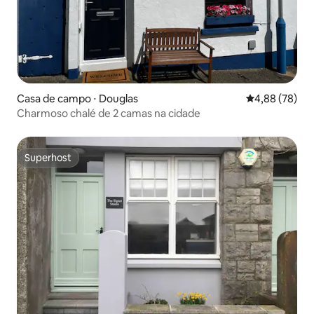
Casa de campo ⋅ Douglas
4,88 de uma a
4,88 (78)
Charmoso chalé de 2 camas na cidade
Superhost
Superhost