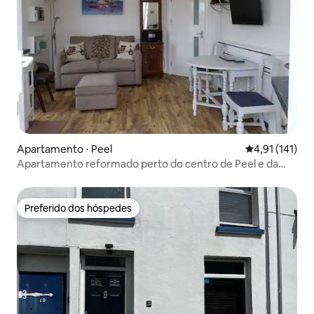
Apartamento ⋅ Peel
4,91 de uma av
4,91 (141)
Apartamento reformado perto do centro de Peel e da
praia
Preferido dos hóspedes
Preferido dos hóspedes