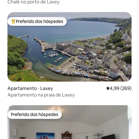
Chalé no porto de Laxey
Preferido dos hóspedes
Entre os melhores preferidos dos hóspedes
Apartamento ⋅ Laxey
4,99 de uma ava
4,99 (269)
Apartamento na praia de Laxey
Preferido dos hóspedes
Preferido dos hóspedes