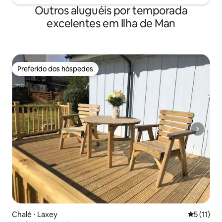
Outros aluguéis por temporada
excelentes em Ilha de Man
Preferido dos hóspedes
Preferido dos hóspedes
Chalé ⋅ Laxey
5 de uma a
5 (11)