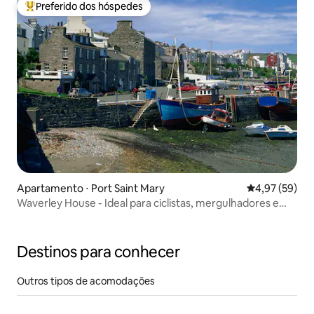
Preferido dos hóspedes
Entre os melhores preferidos dos hóspedes
Apartamento ⋅ Port Saint Mary
4,97 de uma a
4,97 (59)
Waverley House - Ideal para ciclistas, mergulhadores e
pescadores!
Destinos para conhecer
Outros tipos de acomodações