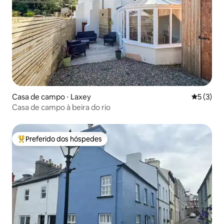
Casa de campo ⋅ Laxey
5 de uma 
5 (3)
Casa de campo à beira do rio
Preferido dos hóspedes
Entre os melhores preferidos dos hóspedes