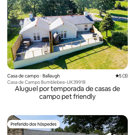
Casa de campo ⋅ Ballaugh
5 de uma 
5 (3)
Casa de Campo Bumblebee-UK39918
Aluguel por temporada de casas de
campo pet friendly
Preferido dos hóspedes
Preferido dos hóspedes