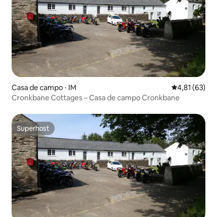
Casa de campo ⋅ IM
4,81 de uma a
4,81 (63)
Cronkbane Cottages – Casa de campo Cronkbane
Superhost
Superhost