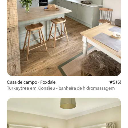
Casa de campo ⋅ Foxdale
5 de uma 
5 (5)
Turkeytree em Kionslieu - banheira de hidromassagem