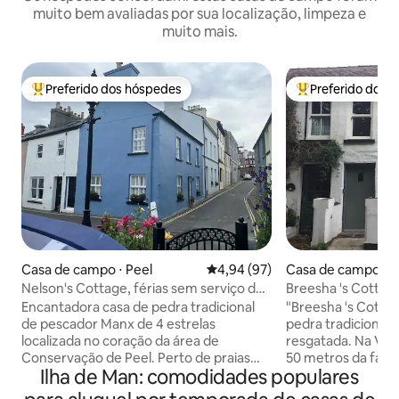
muito bem avaliadas por sua localização, limpeza e
muito mais.
Preferido dos hóspedes
Preferido dos 
Entre os melhores preferidos dos hóspedes
Entre os melhore
Casa de campo ⋅ Peel
4,94 de uma avaliação média de
4,94 (97)
Casa de campo ⋅ B
Nelson's Cottage, férias sem serviço de
Breesha 's Cottage
bufê, Peel IOM
com cozinha
Encantadora casa de pedra tradicional
"Breesha 's Cotta
de pescador Manx de 4 estrelas
pedra tradiciona
localizada no coração da área de
resgatada. Na Vila de Ballaugh, a apenas
Conservação de Peel. Perto de praias
50 metros da famo
Ilha de Man: comodidades populares
deslumbrantes, pubs, restaurantes e
no circuito TT, co
lojas/comodidades locais. Esta casa de
as colinas acima de Sul