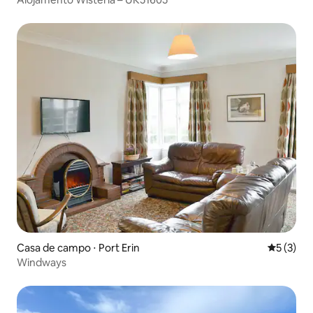
Casa de campo ⋅ Port Erin
5 de uma 
5 (3)
Windways