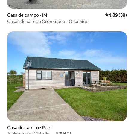
Casa de campo ⋅ IM
4,89 de uma a
4,89 (38)
Casas de campo Cronkbane - O celeiro
Casa de campo ⋅ Peel
Alojamento Wisteria – UK51605