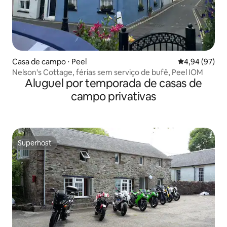
Casa de campo ⋅ Peel
4,94 de uma a
4,94 (97)
Nelson's Cottage, férias sem serviço de bufê, Peel IOM
Aluguel por temporada de casas de
campo privativas
Superhost
Superhost