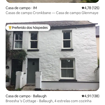
Casa de campo ⋅ IM
4,78 de uma av
4,78 (125)
Casas de campo Cronkbane — Casa de campo Glenmaye
Preferido dos hóspedes
Entre os melhores preferidos dos hóspedes
Casa de campo ⋅ Ballaugh
4,91 de uma av
4,91 (138)
Breesha 's Cottage - Ballaugh, 4 estrelas com cozinha