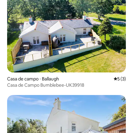
Casa de campo ⋅ Ballaugh
5 de uma 
5 (3)
Casa de Campo Bumblebee-UK39918