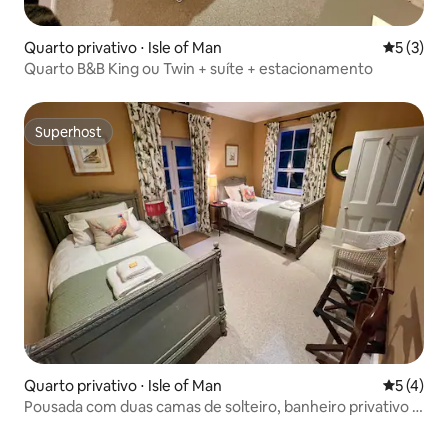
Quarto privativo ⋅ Isle of Man
5 de uma 
5 (3)
Quarto B&B King ou Twin + suíte + estacionamento
Superhost
Superhost
Quarto privativo ⋅ Isle of Man
5 de uma 
5 (4)
Pousada com duas camas de solteiro, banheiro privativo e
varanda com vista para o rio