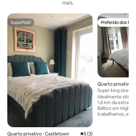
mais.
Superhost
Preferido dos hó
Superhost
Preferido dos hó
Quarto privativo ⋅ 
Super king size c
Idealmente situado
1,6 km da estrada 
Báltico em Higher Fo
trabalhamos, ent
continental é for
tomar café da ma
momento para se a
Quarto privativo ⋅ Castletown
5 de uma avaliação média d
5 (3)