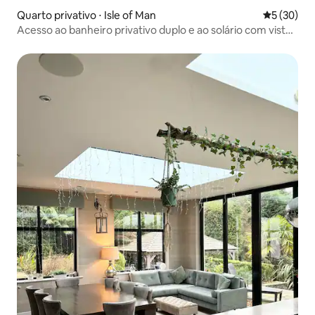
Quarto privativo ⋅ Isle of Man
5 de uma a
5 (30)
Acesso ao banheiro privativo duplo e ao solário com vista
para o mar