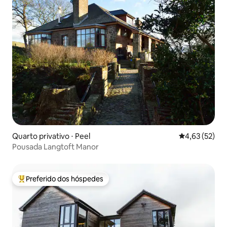
Quarto privativo ⋅ Peel
4,63 de uma a
4,63 (52)
Pousada Langtoft Manor
Preferido dos hóspedes
Entre os melhores preferidos dos hóspedes