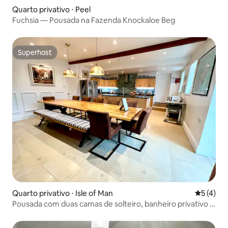
Quarto privativo ⋅ Peel
Fuchsia — Pousada na Fazenda Knockaloe Beg
Superhost
Superhost
Quarto privativo ⋅ Isle of Man
5 de uma 
5 (4)
Pousada com duas camas de solteiro, banheiro privativo e
varanda com vista para o rio