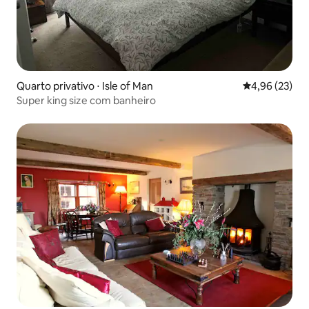
Quarto privativo ⋅ Isle of Man
4,96 de uma a
4,96 (23)
Super king size com banheiro