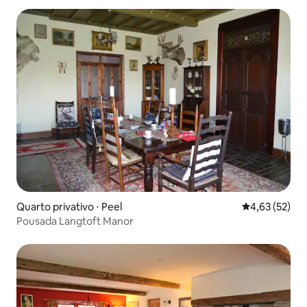
Quarto privativo ⋅ Peel
4,63 de uma a
4,63 (52)
Pousada Langtoft Manor