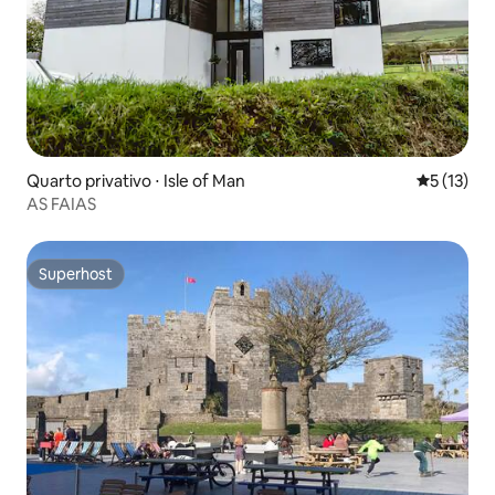
Quarto privativo ⋅ Isle of Man
5 de uma a
5 (13)
AS FAIAS
Superhost
Superhost