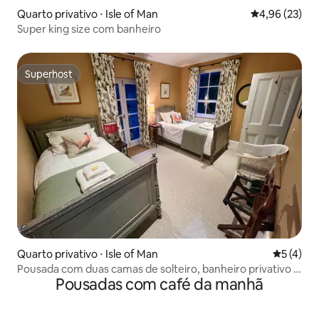
Quarto privativo ⋅ Isle of Man
4,96 de uma a
4,96 (23)
Super king size com banheiro
Superhost
Superhost
Quarto privativo ⋅ Isle of Man
5 de uma 
5 (4)
Pousada com duas camas de solteiro, banheiro privativo e
Pousadas com café da manhã
varanda com vista para o rio