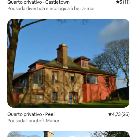
Quarto privativo ⋅ Castletown
5 de uma a
5 (11)
Pousada divertida e ecológica à beira-mar
Quarto privativo ⋅ Peel
4,73 de uma a
4,73 (26)
Pousada Langtoft Manor