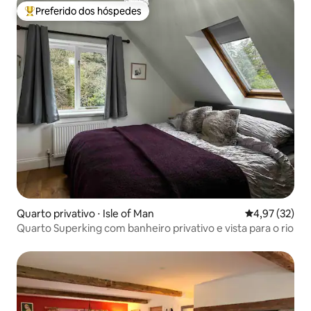
Preferido dos hóspedes
Entre os melhores preferidos dos hóspedes
Quarto privativo ⋅ Isle of Man
4,97 de uma a
4,97 (32)
Quarto Superking com banheiro privativo e vista para o rio