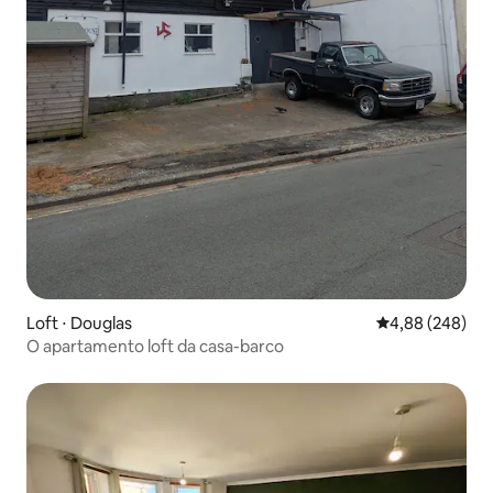
Loft ⋅ Douglas
4,88 de uma ava
4,88 (248)
O apartamento loft da casa-barco