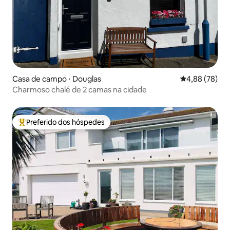
Casa de campo ⋅ Douglas
4,88 de uma a
4,88 (78)
Charmoso chalé de 2 camas na cidade
Preferido dos hóspedes
Entre os melhores preferidos dos hóspedes