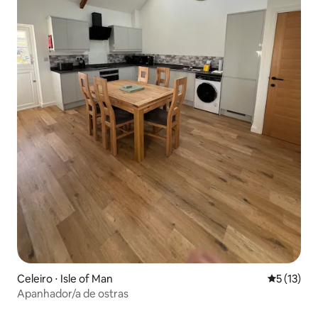
Celeiro ⋅ Isle of Man
5 de uma a
5 (13)
Apanhador/a de ostras