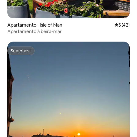
Apartamento ⋅ Isle of Man
5 de uma a
5 (42)
Apartamento à beira-mar
Superhost
Superhost