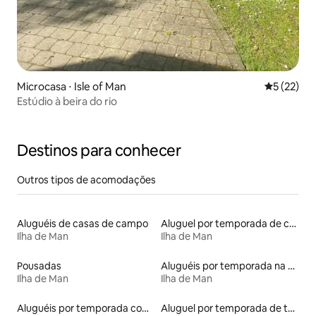
Microcasa ⋅ Isle of Man
5 de uma a
5 (22)
Estúdio à beira do rio
Destinos para conhecer
Outros tipos de acomodações
Aluguéis de casas de campo
Aluguel por temporada de casas de hóspedes
Ilha de Man
Ilha de Man
Pousadas
Aluguéis por temporada na orla
Ilha de Man
Ilha de Man
Aluguéis por temporada com acesso à praia
Aluguel por temporada de townhouses