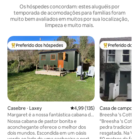
Os hóspedes concordam: estes aluguéis por
temporada de acomodações para famílias foram
muito bem avaliados em muitos por sua localização,
limpeza e muito mais.
Preferido dos hóspedes
Preferido dos 
Entre os melhores preferidos dos hóspedes
Entre os melhore
Casebre ⋅ Laxey
4,99 de uma avaliação média de 
4,99 (135)
Casa de campo ⋅ B
Margaret é a nossa fantástica cabana de
Breesha 's Cottage
pastor
com cozinha
Nossa cabana de pastor bonita e
"Breesha 's Cotta
aconchegante oferece o melhor dos
pedra tradiciona
dois mundos. Escondida em um oásis
resgatada. Na Vila de Ballaugh, a apenas
verde ao lado de uma cachoeira e perto
50 metros da famo