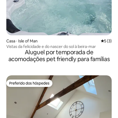
Casa ⋅ Isle of Man
5 de uma 
5 (3)
Vistas da felicidade e do nascer do sol à beira-mar
Aluguel por temporada de
acomodações pet friendly para famílias
Preferido dos hóspedes
Preferido dos hóspedes