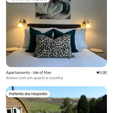
Preferido dos hóspedes
Apartamento ⋅ Isle of Man
5 de uma 
5 (8)
Anexo com um quarto e cozinha
Preferido dos hóspedes
Preferido dos hóspedes