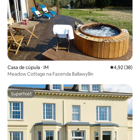
Casa de cúpula ⋅ IM
4,92 de uma a
4,92 (38)
Meadow Cottage na Fazenda Ballawyllin
Superhost
Superhost