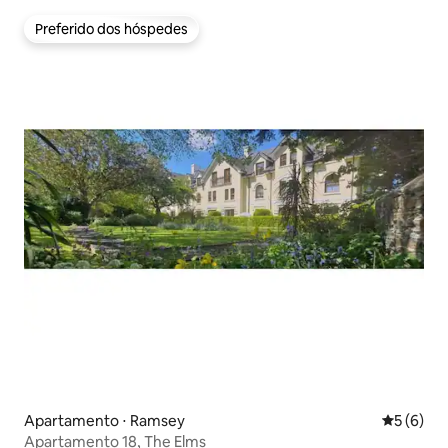
Preferido dos hóspedes
Preferido dos hóspedes
Apartamento ⋅ Ramsey
5 de uma 
5 (6)
Apartamento 18, The Elms