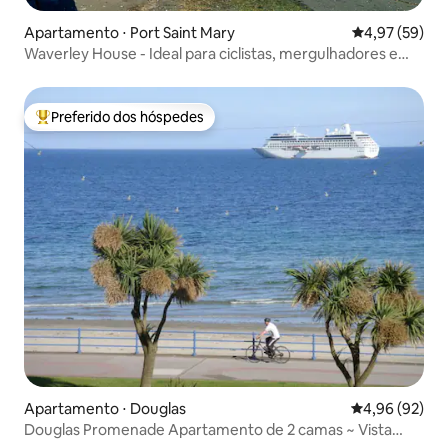
Apartamento ⋅ Port Saint Mary
4,97 de uma a
4,97 (59)
Waverley House - Ideal para ciclistas, mergulhadores e
pescadores!
Preferido dos hóspedes
Entre os melhores preferidos dos hóspedes
Apartamento ⋅ Douglas
4,96 de uma a
4,96 (92)
Douglas Promenade Apartamento de 2 camas ~ Vista