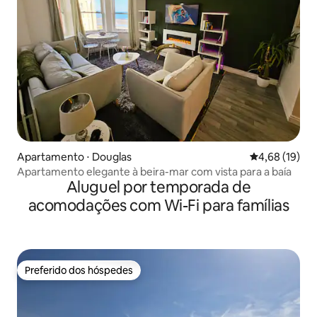
Apartamento ⋅ Douglas
4,68 de uma a
4,68 (19)
Apartamento elegante à beira-mar com vista para a baía
Aluguel por temporada de
acomodações com Wi-Fi para famílias
Preferido dos hóspedes
Preferido dos hóspedes