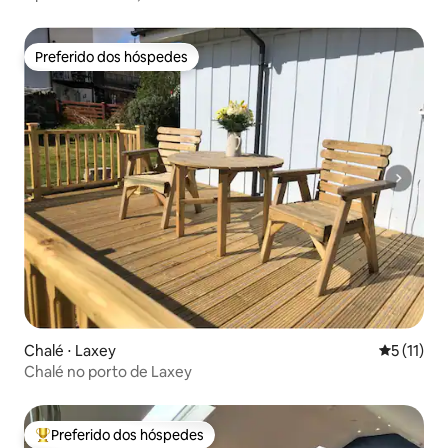
Preferido dos hóspedes
Preferido dos hóspedes
Chalé ⋅ Laxey
5 de uma a
5 (11)
Chalé no porto de Laxey
Preferido dos hóspedes
Entre os melhores preferidos dos hóspedes