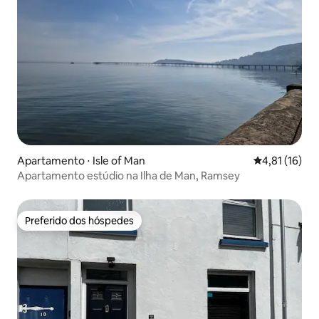
Apartamento ⋅ Isle of Man
4,81 de uma a
4,81 (16)
Apartamento estúdio na Ilha de Man, Ramsey
Preferido dos hóspedes
Preferido dos hóspedes