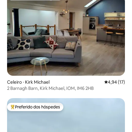
Celeiro ⋅ Kirk Michael
4,94 de uma a
4,94 (17)
2 Barnagh Barn, Kirk Michael, IOM, IM6 2HB
Preferido dos hóspedes
Entre os melhores preferidos dos hóspedes