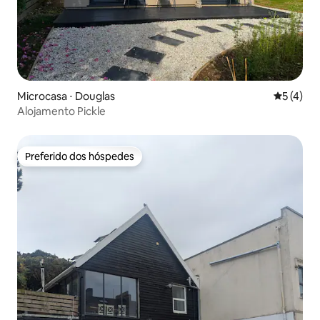
Microcasa ⋅ Douglas
5 de uma 
5 (4)
Alojamento Pickle
Preferido dos hóspedes
Preferido dos hóspedes