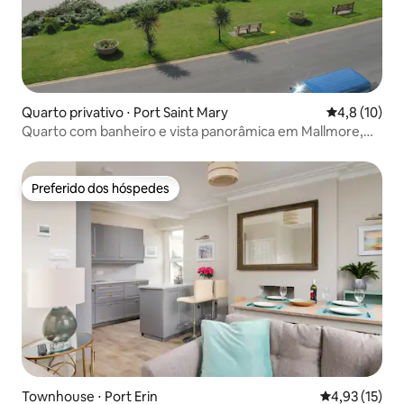
Quarto privativo ⋅ Port Saint Mary
4,8 de uma a
4,8 (10)
Quarto com banheiro e vista panorâmica em Mallmore,
Port St Mary
Preferido dos hóspedes
Preferido dos hóspedes
Townhouse ⋅ Port Erin
4,93 de uma a
4,93 (15)