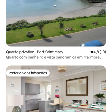
Quarto privativo ⋅ Port Saint Mary
4,8 de uma a
4,8 (10)
Quarto com banheiro e vista panorâmica em Mallmore,
Port St Mary
Preferido dos hóspedes
Preferido dos hóspedes