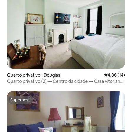
Quarto privativo ⋅ Douglas
4,86 de uma a
4,86 (14)
Quarto privativo (2) — Centro da cidade — Casa vitoriana
clássica
Superhost
Superhost