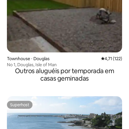
Townhouse ⋅ Douglas
4,71 de uma av
4,71 (122)
No 1, Douglas, Isle of Man
Outros aluguéis por temporada em
casas geminadas
Superhost
Superhost