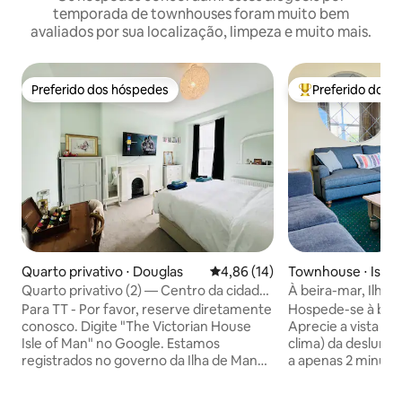
temporada de townhouses foram muito bem
avaliados por sua localização, limpeza e muito mais.
Preferido dos hóspedes
Preferido dos 
Preferido dos hóspedes
Entre os melhore
Quarto privativo ⋅ Douglas
4,86 de uma avaliação média de
4,86 (14)
Townhouse ⋅ Isle 
Quarto privativo (2) — Centro da cidade
À beira-mar, Ilha 
— Casa vitoriana clássica
Para TT - Por favor, reserve diretamente
Hospede-se à beir
conosco. Digite "The Victorian House
Aprecie a vista par
Isle of Man" no Google. Estamos
clima) da deslumbr
registrados no governo da Ilha de Man
a apenas 2 minuto
no site Visit the Isle of Man. (Camas: 1
caminhadas costei
Super-King 2 camas de solteiro APENAS
de Port St Mary 