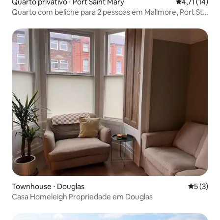
Quarto privativo ⋅ Port Saint Mary
4,71 de uma a
4,71 (14)
Quarto com beliche para 2 pessoas em Mallmore, Port St
Mary
Townhouse ⋅ Douglas
5 de uma 
5 (3)
Casa Homeleigh Propriedade em Douglas