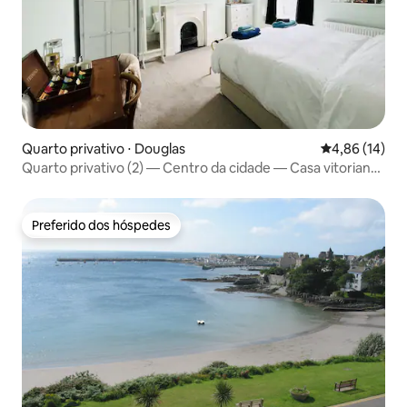
Quarto privativo ⋅ Douglas
4,86 de uma a
4,86 (14)
Quarto privativo (2) — Centro da cidade — Casa vitoriana
clássica
Preferido dos hóspedes
Preferido dos hóspedes