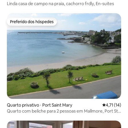
Linda casa de campo na praia, cachorro frdly, En-suites
Preferido dos hóspedes
Preferido dos hóspedes
Quarto privativo ⋅ Port Saint Mary
4,71 de uma a
4,71 (14)
Quarto com beliche para 2 pessoas em Mallmore, Port St
Mary