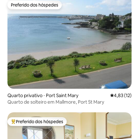
Preferido dos hóspedes
Preferido dos hóspedes
Quarto privativo ⋅ Port Saint Mary
4,83 de uma a
4,83 (12)
Quarto de solteiro em Mallmore, Port St Mary
Preferido dos hóspedes
Entre os melhores preferidos dos hóspedes