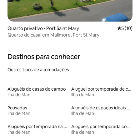
Quarto privativo ⋅ Port Saint Mary
5 de uma a
5 (10)
Quarto de casal em Mallmore, Port St Mary
Destinos para conhecer
Outros tipos de acomodações
Aluguéis de casas de campo
Aluguel por temporada de casas de hóspedes
Ilha de Man
Ilha de Man
Pousadas
Aluguéis de espaços ideais para famílias
Ilha de Man
Ilha de Man
Aluguéis por temporada na orla
Aluguéis por temporada com acesso à praia
Ilha de Man
Ilha de Man