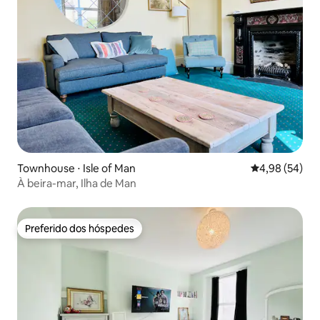
Townhouse ⋅ Isle of Man
4,98 de uma a
4,98 (54)
À beira-mar, Ilha de Man
Preferido dos hóspedes
Preferido dos hóspedes