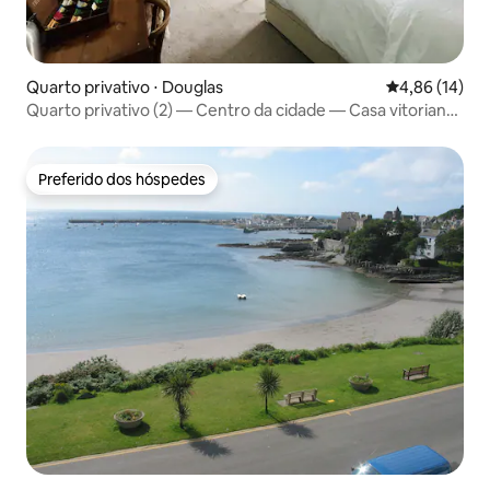
Quarto privativo ⋅ Douglas
4,86 de uma a
4,86 (14)
Quarto privativo (2) — Centro da cidade — Casa vitoriana
clássica
Preferido dos hóspedes
Preferido dos hóspedes