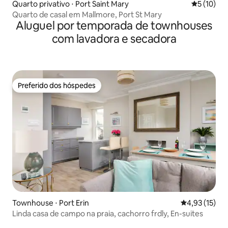
Quarto privativo ⋅ Port Saint Mary
5 de uma a
5 (10)
Quarto de casal em Mallmore, Port St Mary
Aluguel por temporada de townhouses
com lavadora e secadora
Preferido dos hóspedes
Preferido dos hóspedes
Townhouse ⋅ Port Erin
4,93 de uma a
4,93 (15)
Linda casa de campo na praia, cachorro frdly, En-suites