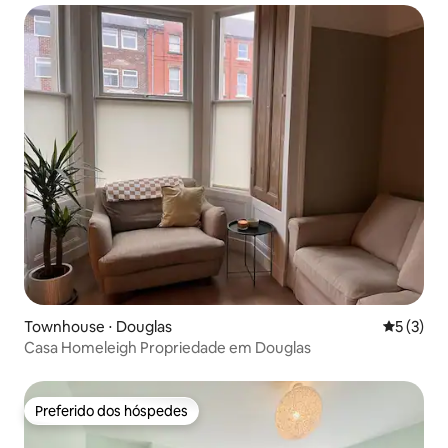
Townhouse ⋅ Douglas
5 de uma 
5 (3)
Casa Homeleigh Propriedade em Douglas
Preferido dos hóspedes
Preferido dos hóspedes