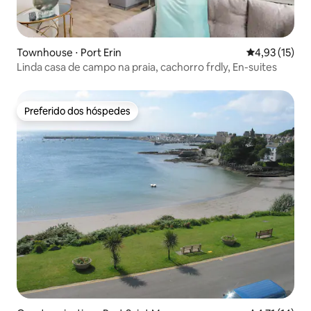
Townhouse ⋅ Port Erin
4,93 de uma a
4,93 (15)
Linda casa de campo na praia, cachorro frdly, En-suites
Preferido dos hóspedes
Preferido dos hóspedes