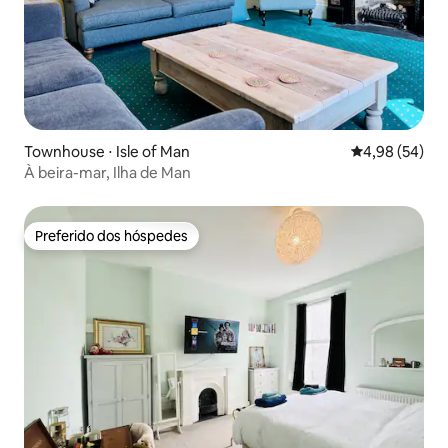
Townhouse ⋅ Isle of Man
4,98 de uma a
4,98 (54)
À beira-mar, Ilha de Man
Preferido dos hóspedes
Preferido dos hóspedes