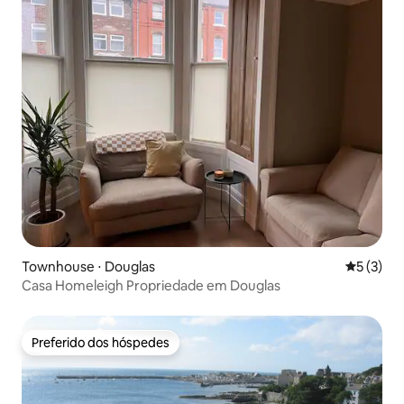
Townhouse ⋅ Douglas
5 de uma 
5 (3)
Casa Homeleigh Propriedade em Douglas
Preferido dos hóspedes
Preferido dos hóspedes