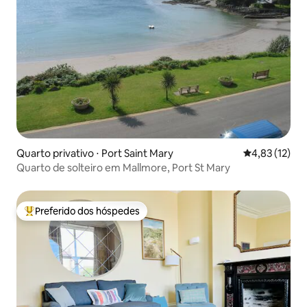
Quarto privativo ⋅ Port Saint Mary
4,83 de uma a
4,83 (12)
Quarto de solteiro em Mallmore, Port St Mary
Preferido dos hóspedes
Entre os melhores preferidos dos hóspedes